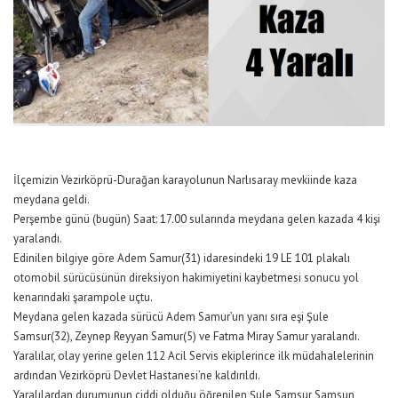
İlçemizin Vezirköprü-Durağan karayolunun Narlısaray mevkiinde kaza
meydana geldi.
Perşembe günü (bugün) Saat: 17.00 sularında meydana gelen kazada 4 kişi
yaralandı.
Edinilen bilgiye göre Adem Samur(31) idaresindeki 19 LE 101 plakalı
otomobil sürücüsünün direksiyon hakimiyetini kaybetmesi sonucu yol
kenarındaki şarampole uçtu.
Meydana gelen kazada sürücü Adem Samur’un yanı sıra eşi Şule
Samsur(32), Zeynep Reyyan Samur(5) ve Fatma Miray Samur yaralandı.
Yaralılar, olay yerine gelen 112 Acil Servis ekiplerince ilk müdahalelerinin
ardından Vezirköprü Devlet Hastanesi’ne kaldırıldı.
Yaralılardan durumunun ciddi olduğu öğrenilen Şule Samsur Samsun