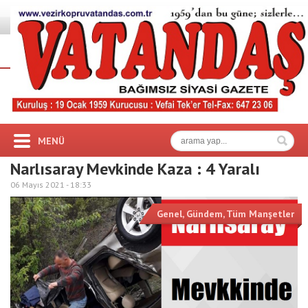
MENÜ
Narlısaray Mevkinde Kaza : 4 Yaralı
06 Mayıs 2021 -
18:33
Genel
,
Gündem
,
Tüm Manşetler