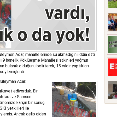
leymen Acar, mahallelerinde su akmadığını iddia etti.
ğı 9 hanelik Köklüeşme Mahallesi sakinleri yağmur
n bulanık olduğunu belirterek, 15 yıldır yaptıkları
söylemişlerdi.
Süleyman Acar:
ikayet ediyorduk. Bir
Muhtara ve Samsun
tmemize karşın bir sonuç
İ yetkilileri ile
ylemiş. Ancak gelip giden