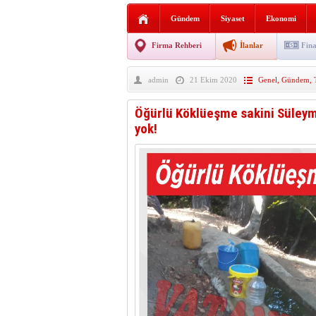
AGD Vezirköprü Temsilciliğ
Gündem
Siyaset
Ekonomi
HAYATIN İÇİNDEN BE
Firma Rehberi
İlanlar
Fina
BANA GÖRE
admin
21 Ekim 2020
Genel
,
Gündem
,
Vezirköprü CHP’de istifa 
Öğürlü Köklüeşme sakini Süleyma
yok!