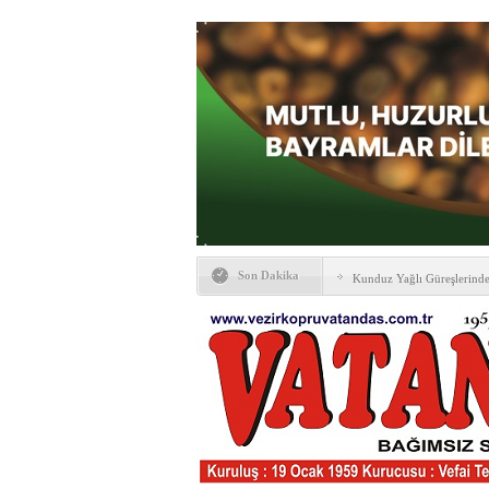
Son Dakika
Kunduz Yağlı Güreşlerind
Ankara & Vezirköprü Plat
Kaymakamına ‘hayırlı olsun
KAYBETTİKLERİMİZ
NÖBETÇİ ECZANELER
PTT Taşerona Geçiyor
Erhan Parlar vefat etti