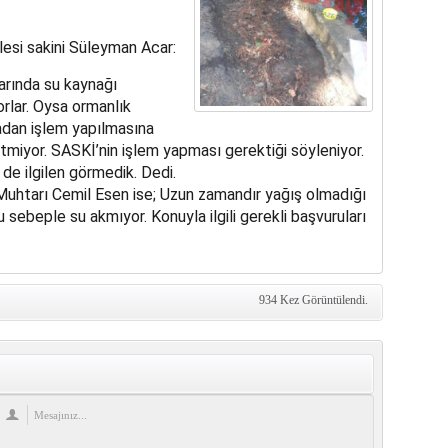
si sakini Süleyman Acar:
arında su kaynağı
rlar. Oysa ormanlık
radan işlem yapılmasına
iyor. SASKİ’nin işlem yapması gerektiği söyleniyor.
de ilgilen görmedik. Dedi.
Muhtarı Cemil Esen ise; Uzun zamandır yağış olmadığı
Bu sebeple su akmıyor. Konuyla ilgili gerekli başvuruları
934 Kez Görüntülendi.