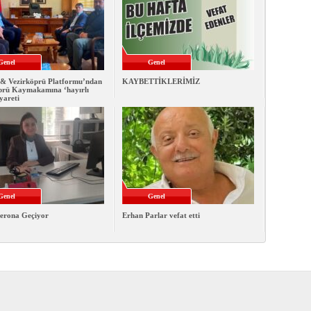
Genel
Genel
& Vezirköprü Platformu’ndan
KAYBETTİKLERİMİZ
prü Kaymakamına ‘hayırlı
iyareti
Genel
Genel
erona Geçiyor
Erhan Parlar vefat etti