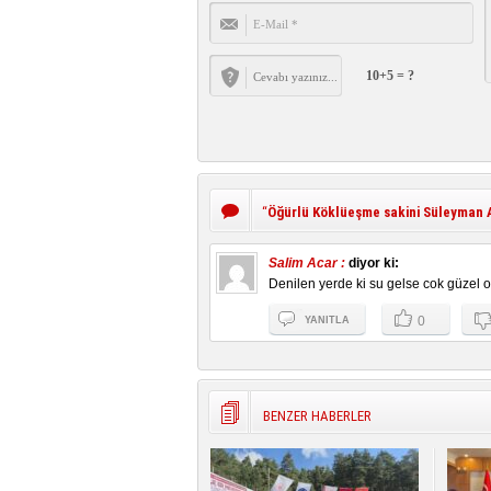
10+5 = ?
“
Öğürlü Köklüeşme sakini Süleyman A
Salim Acar :
diyor ki:
Denilen yerde ki su gelse cok güzel o
0
YANITLA
BENZER HABERLER