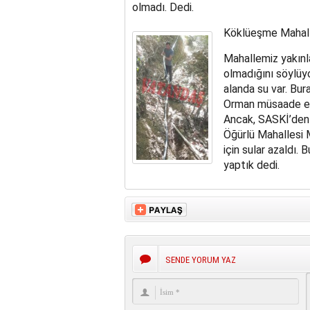
olmadı. Dedi.
Köklüeşme Mahalle
Mahallemiz yakınl
olmadığını söylüyo
alanda su var. Bu
Orman müsaade etm
Ancak, SASKİ’den 
Öğürlü Mahallesi 
için sular azaldı. 
yaptık dedi.
SENDE YORUM YAZ