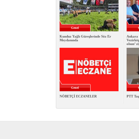
Genel
Kunduz Yağlı Güreşlerinde Söz Er
Ankara 
Meydanında
Vezirkö
olsun’ z
Genel
NÖBETÇİ ECZANELER
PTT Taş