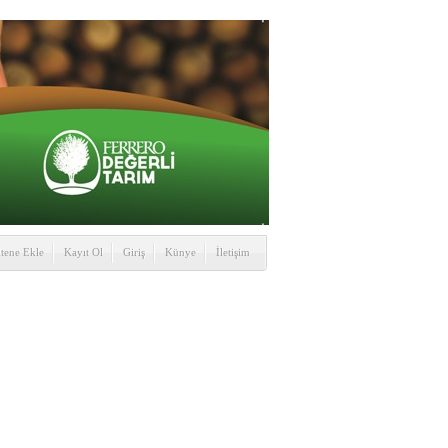
itene Ekle
Kayıt Ol
Giriş
Künye
İletişim