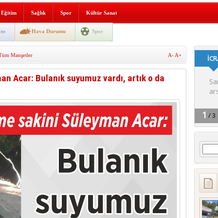
i yeni hizmet binası açıldı
Eğitim
Sağlık
Spor
Kültür Sanat
SLENME
ns
Hava Durumu
Spor
Tüm Manşetler
A-
A+
depremi yaşandı!
n Acar: Bulanık suyumuz vardı, artık o da
Arama