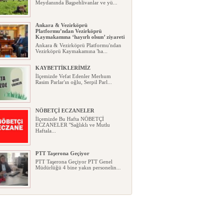
Meydanında Başpehlivanlar ve yü...
Ankara & Vezirköprü
Platformu’ndan Vezirköprü
Kaymakamına ‘hayırlı olsun’ ziyareti
Ankara & Vezirköprü Platformu'ndan
Vezirköprü Kaymakamına 'ha...
KAYBETTİKLERİMİZ
İlçemizde Vefat Edenler Merhum
Rasim Parlar'ın oğlu, Serpil Parl...
NÖBETÇİ ECZANELER
İlçemizde Bu Hafta NÖBETÇİ
ECZANELER "Sağlıklı ve Mutlu
Haftala...
PTT Taşerona Geçiyor
PTT Taşerona Geçiyor PTT Genel
Müdürlüğü 4 bine yakın personelin...
Erhan Parlar vefat etti
Erhan Parlar vefat etti Samsun'da
ikamet eden Vezirköprülü eski ...