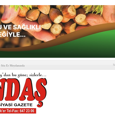
S
e Söz Er Meydanında
formu’ndan Vezirköprü
’ ziyareti