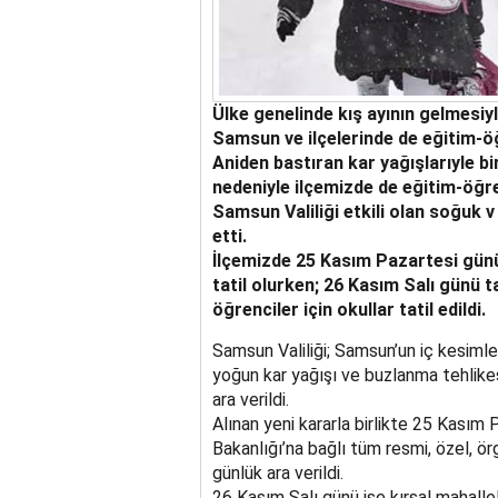
Ülke genelinde kış ayının gelmesiy
Samsun ve ilçelerinde de eğitim-ö
Aniden bastıran kar yağışlarıyle bi
nedeniyle ilçemizde de eğitim-öğre
Samsun Valiliği etkili olan soğuk v 
etti.
İlçemizde 25 Kasım Pazartesi günü
tatil olurken; 26 Kasım Salı günü t
öğrenciler için okullar tatil edildi.
Samsun Valiliği; Samsun’un iç kesimler
yoğun kar yağışı ve buzlanma tehlike
ara verildi.
Alınan yeni kararla birlikte 25 Kasım 
Bakanlığı’na bağlı tüm resmi, özel, ö
günlük ara verildi.
26 Kasım Salı günü ise kırsal mahallele