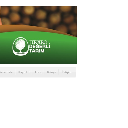
itene Ekle
Kayıt Ol
Giriş
Künye
İletişim