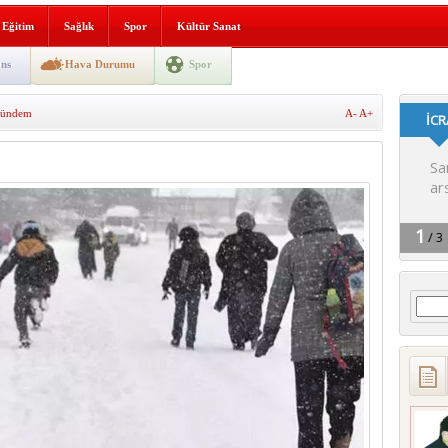
lografi, gençlerle geleceğe
Eğitim
Sağlık
Spor
Kültür Sanat
gın korkuttu
ns
Hava Durumu
Spor
 2’si Çocuk 5 Yaralı
ündem
A-
A+
 yürüyüşü
Arama