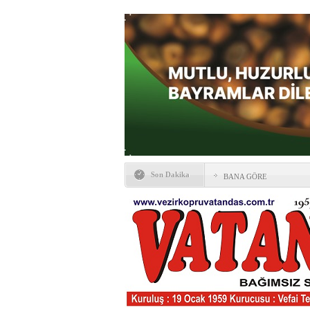
Son Dakika
BANA GÖRE
Vezirköprü CHP’de istifa 
HAYATIN İÇİNDEN BE
Kaybettiklerimiz
NÖBETÇİ ECZANELER
Okullarda yeni dönem: Yön
değişti