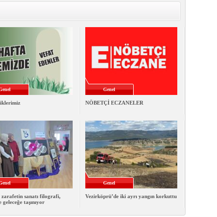
Genel
Genel
iklerimiz
NÖBETÇİ ECZANELER
Genel
Genel
 zarafetin sanatı filografi,
Vezirköprü’de iki ayrı yangın korkuttu
e geleceğe taşınıyor