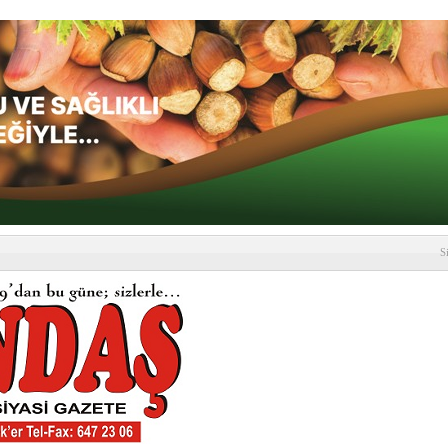
S
depremi yaşandı!
SLENME
etmelik kapsamlı şekilde