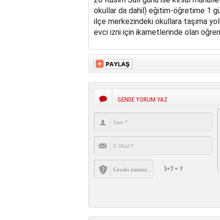
okullar da dahil) eğitim-öğretime 1 gü
ilçe merkezindeki okullara taşıma yol
evci izni için ikametlerinde olan öğrenci
SENDE YORUM YAZ
5+7 = ?