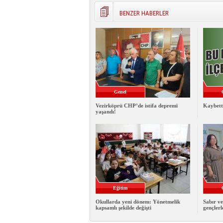
BENZER HABERLER
Genel
Vezirköprü CHP’de istifa depremi
Kaybett
yaşandı!
Eğitim
Okullarda yeni dönem: Yönetmelik
Sabır ve
kapsamlı şekilde değişti
gençlerl