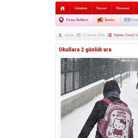
Sabır ve zarafetin sanatı fi
Gündem
Siyaset
Ekonomi
taşınıyor
Vezirköprü’de iki ayrı yan
Firma Rehberi
İlanlar
Fina
Hafif ticari araç takla attı!
admin
27 Kasım 2024
Eğitim
,
Genel
,
G
“Yaz Seninle Güzel” doğa
Okullara 2 günlük ara