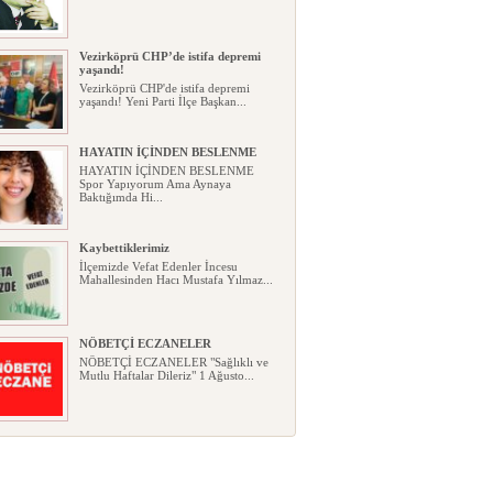
Vezirköprü CHP’de istifa depremi
yaşandı!
Vezirköprü CHP'de istifa depremi
yaşandı! Yeni Parti İlçe Başkan...
HAYATIN İÇİNDEN BESLENME
HAYATIN İÇİNDEN BESLENME
Spor Yapıyorum Ama Aynaya
Baktığımda Hi...
Kaybettiklerimiz
İlçemizde Vefat Edenler İncesu
Mahallesinden Hacı Mustafa Yılmaz...
NÖBETÇİ ECZANELER
NÖBETÇİ ECZANELER "Sağlıklı ve
Mutlu Haftalar Dileriz" 1 Ağusto...
Okullarda yeni dönem: Yönetmelik
kapsamlı şekilde değişti
Okullarda yeni dönem: Yönetmelik
kapsamlı şekilde değişti Resmî ...