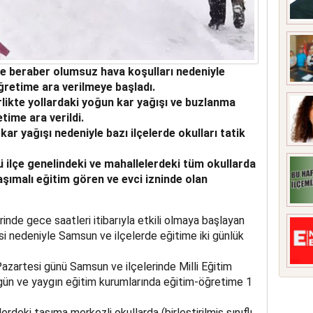
le beraber olumsuz hava koşulları nedeniyle
ğretime ara verilmeye başladı.
rlikte yollardaki yoğun kar yağışı ve buzlanma
time ara verildi.
kar yağışı nedeniyle bazı ilçelerde okulları tatik
 ilçe genelindeki ve mahallelerdeki tüm okullarda
aşımalı eğitim gören ve evci izninde olan
inde gece saatleri itibarıyla etkili olmaya başlayan
si nedeniyle Samsun ve ilçelerde eğitime iki günlük
Pazartesi günü Samsun ve ilçelerinde Milli Eğitim
rgün ve yaygın eğitim kurumlarında eğitim-öğretime 1
rdeki taşıma merkezli okullarda (birleştirilmiş sınıflı