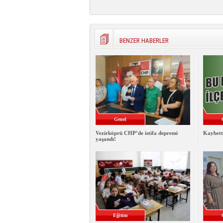
BENZER HABERLER
Genel
Vezirköprü CHP’de istifa depremi
Kaybett
yaşandı!
Eğitim