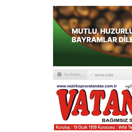
Son Dakika
BANA GÖRE
Vezirköprü CHP’de istifa 
HAYATIN İÇİNDEN BE
Kaybettiklerimiz
NÖBETÇİ ECZANELER
Okullarda yeni dönem: Yön
değişti