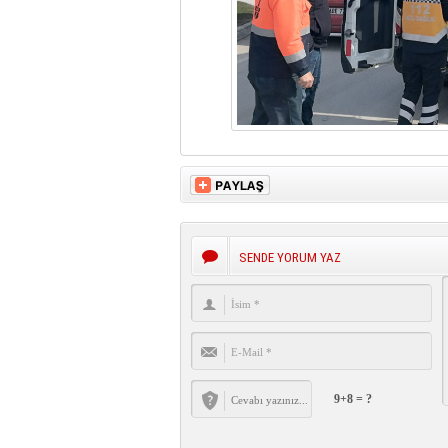
SENDE YORUM YAZ
9+8 = ?