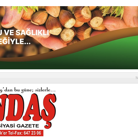
S
depremi yaşandı!
SLENME
etmelik kapsamlı şekilde