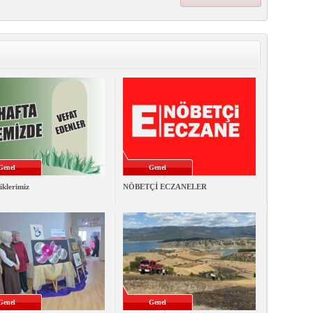
Genel
Genel
iklerimiz
NÖBETÇİ ECZANELER
Genel
Genel