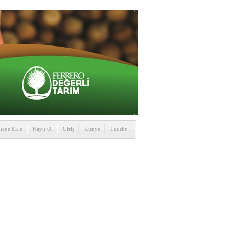
itene Ekle
Kayıt Ol
Giriş
Künye
İletişim