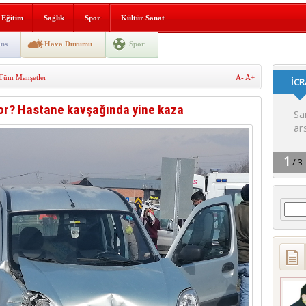
lografi, gençlerle geleceğe
Eğitim
Sağlık
Spor
Kültür Sanat
gın korkuttu
ns
Hava Durumu
Spor
 2’si Çocuk 5 Yaralı
Tüm Manşetler
A-
A+
 yürüyüşü
yor? Hastane kavşağında yine kaza
Arama