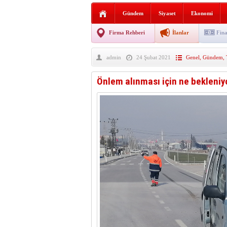
Sabır ve zarafetin sanatı fi
Gündem
Siyaset
Ekonomi
taşınıyor
Vezirköprü’de iki ayrı yan
Firma Rehberi
İlanlar
Fina
Hafif ticari araç takla attı!
admin
24 Şubat 2021
Genel
,
Gündem
,
“Yaz Seninle Güzel” doğa
Önlem alınması için ne bekleni