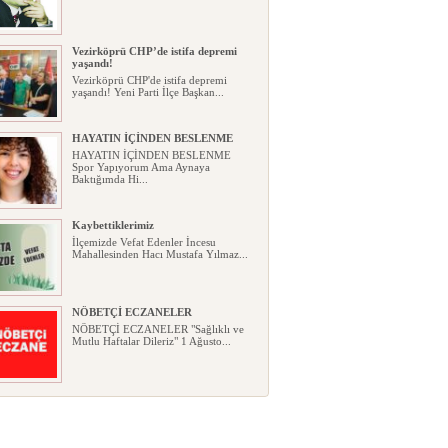
Vezirköprü CHP’de istifa depremi
yaşandı!
Vezirköprü CHP'de istifa depremi
yaşandı! Yeni Parti İlçe Başkan...
HAYATIN İÇİNDEN BESLENME
HAYATIN İÇİNDEN BESLENME
Spor Yapıyorum Ama Aynaya
Baktığımda Hi...
Kaybettiklerimiz
İlçemizde Vefat Edenler İncesu
Mahallesinden Hacı Mustafa Yılmaz...
NÖBETÇİ ECZANELER
NÖBETÇİ ECZANELER "Sağlıklı ve
Mutlu Haftalar Dileriz" 1 Ağusto...
Okullarda yeni dönem: Yönetmelik
kapsamlı şekilde değişti
Okullarda yeni dönem: Yönetmelik
kapsamlı şekilde değişti Resmî ...