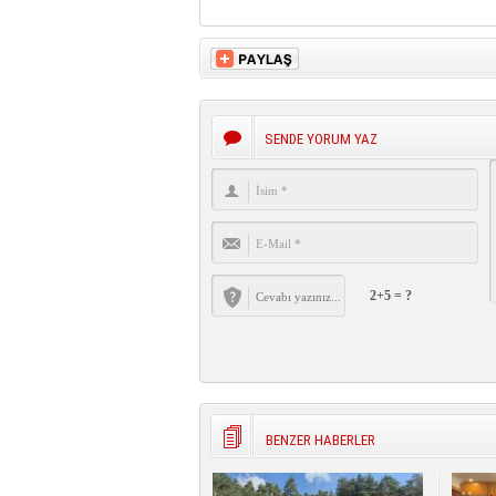
SENDE YORUM YAZ
2+5 = ?
BENZER HABERLER