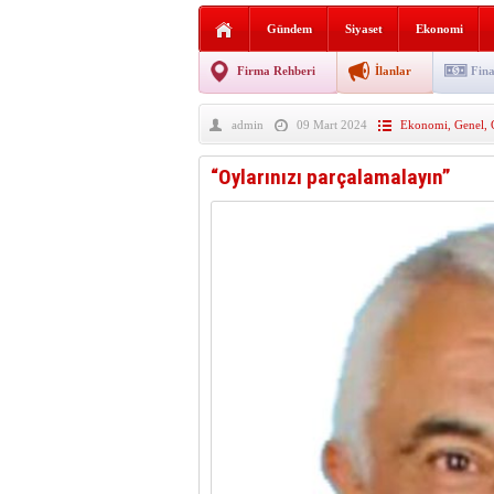
AGD Vezirköprü Temsilciliğ
Gündem
Siyaset
Ekonomi
HAYATIN İÇİNDEN BE
Firma Rehberi
İlanlar
Fina
BANA GÖRE
admin
09 Mart 2024
Ekonomi
,
Genel
,
Vezirköprü CHP’de istifa 
“Oylarınızı parçalamalayın”