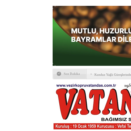
Son Dakika
Kunduz Yağlı Güreşlerind
Ankara & Vezirköprü Plat
Kaymakamına ‘hayırlı olsun
KAYBETTİKLERİMİZ
NÖBETÇİ ECZANELER
PTT Taşerona Geçiyor
Erhan Parlar vefat etti