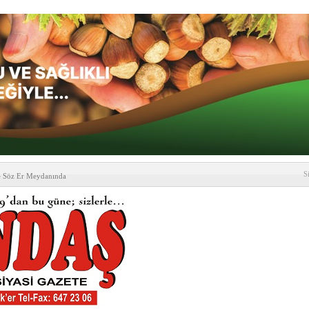
S
e Söz Er Meydanında
formu’ndan Vezirköprü
’ ziyareti