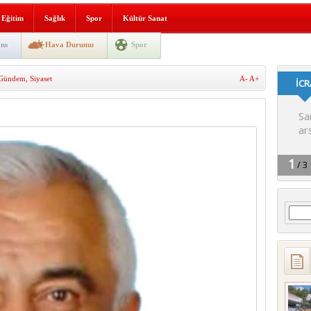
i yeni hizmet binası açıldı
Eğitim
Sağlık
Spor
Kültür Sanat
SLENME
ns
Hava Durumu
Spor
Gündem
,
Siyaset
A-
A+
depremi yaşandı!
Arama