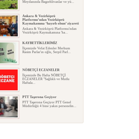
Meydanında Başpehlivanlar ve yü...
Ankara & Vezirköprü
Platformu’ndan Vezirköprü
Kaymakamına ‘hayırlı olsun’ ziyareti
Ankara & Vezirköprü Platformu'ndan
Vezirköprü Kaymakamına 'ha...
KAYBETTİKLERİMİZ
İlçemizde Vefat Edenler Merhum
Rasim Parlar'ın oğlu, Serpil Parl...
NÖBETÇİ ECZANELER
İlçemizde Bu Hafta NÖBETÇİ
ECZANELER "Sağlıklı ve Mutlu
Haftala...
PTT Taşerona Geçiyor
PTT Taşerona Geçiyor PTT Genel
Müdürlüğü 4 bine yakın personelin...
Erhan Parlar vefat etti
Erhan Parlar vefat etti Samsun'da
ikamet eden Vezirköprülü eski ...