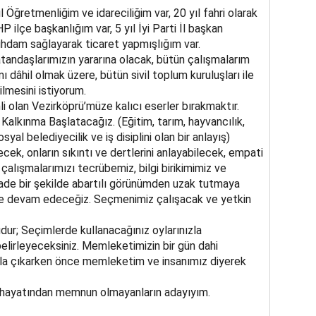
l Öğretmenliğim ve idareciliğim var, 20 yıl fahri olarak
ilçe başkanlığım var, 5 yıl İyi Parti İl başkan
tihdam sağlayarak ticaret yapmışlığım var.
tandaşlarımızın yararına olacak, bütün çalışmalarım
 dâhil olmak üzere, bütün sivil toplum kuruluşları ile
ilmesini istiyorum.
i olan Vezirköprü’müze kalıcı eserler bırakmaktır.
alkınma Başlatacağız. (Eğitim, tarım, hayvancılık,
osyal belediyecilik ve iş disiplini olan bir anlayış)
ecek, onların sıkıntı ve dertlerini anlayabilecek, empati
i çalışmalarımızı tecrübemiz, bilgi birikimimiz ve
sade bir şekilde abartılı görünümden uzak tutmaya
de devam edeceğiz. Seçmenimiz çalışacak ve yetkin
ur; Seçimlerde kullanacağınız oylarınızla
elirleyeceksiniz. Memleketimizin bir gün dahi
la çıkarken önce memleketim ve insanımız diyerek
n hayatından memnun olmayanların adayıyım.