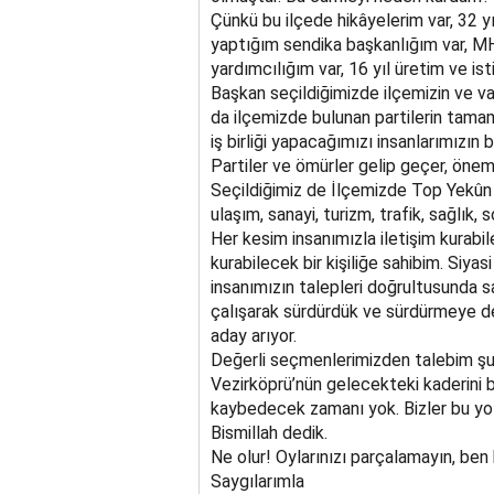
Çünkü bu ilçede hikâyelerim var, 32 yı
yaptığım sendika başkanlığım var, MHP 
yardımcılığım var, 16 yıl üretim ve is
Başkan seçildiğimizde ilçemizin ve va
da ilçemizde bulunan partilerin tamamı
iş birliği yapacağımızı insanlarımızın b
Partiler ve ömürler gelip geçer, öneml
Seçildiğimiz de İlçemizde Top Yekûn K
ulaşım, sanayi, turizm, trafik, sağlık, s
Her kesim insanımızla iletişim kurabil
kurabilecek bir kişiliğe sahibim. Siyas
insanımızın talepleri doğrultusunda 
çalışarak sürdürdük ve sürdürmeye 
aday arıyor.
Değerli seçmenlerimizden talebim şud
Vezirköprü’nün gelecekteki kaderini b
kaybedecek zamanı yok. Bizler bu yo
Bismillah dedik.
Ne olur! Oylarınızı parçalamayın, be
Saygılarımla