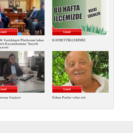
Genel
Genel
& Vezirköprü Platformu’ndan
KAYBETTİKLERİMİZ
prü Kaymakamına ‘hayırlı
iyareti
Genel
Genel
erona Geçiyor
Erhan Parlar vefat etti