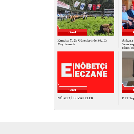
Genel
Kunduz Yağlı Güreşlerinde Söz Er
Ankara 
Meydanında
Vezirkö
olsun’ z
Genel
NÖBETÇİ ECZANELER
PTT Taş