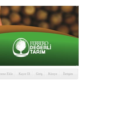
itene Ekle
Kayıt Ol
Giriş
Künye
İletişim