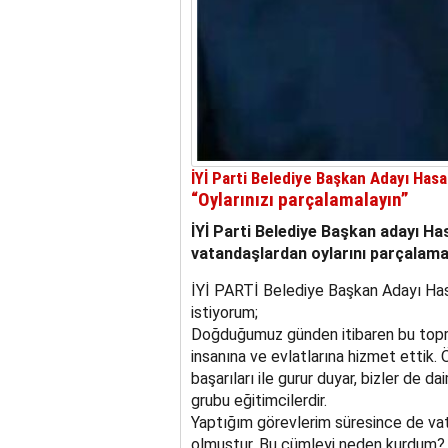
İYİ Parti Belediye Başkan Adayı Has
“Oylarınızı parçalamalayın”
İYİ Parti Belediye Başkan adayı H
vatandaşlardan oylarını parçalamam
İYİ PARTİ Belediye Başkan Adayı Ha
istiyorum;
Doğduğumuz günden itibaren bu topr
insanına ve evlatlarına hizmet ettik. Ö
başarıları ile gurur duyar, bizler de 
grubu eğitimcilerdir.
Yaptığım görevlerim süresince de vat
olmuştur. Bu cümleyi neden kurdum?