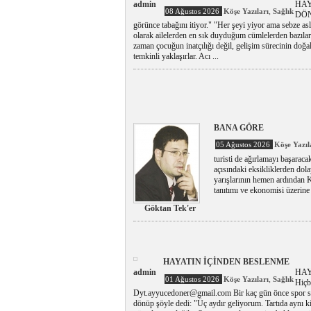
admin
HAY
,
08 Ağustos 2026
Köşe Yazıları
Sağlık
DÖN
görünce tabağını itiyor." "Her şeyi yiyor ama sebze as
olarak ailelerden en sık duyduğum cümlelerden bazıl
zaman çocuğun inatçılığı değil, gelişim sürecinin doğal
temkinli yaklaşırlar. Acı ...
BANA GÖRE
05 Ağustos 2026
Köşe Yazıl
turisti de ağırlamayı başaraca
açısındaki eksikliklerden dol
yarışlarının hemen ardından K
tanıtımı ve ekonomisi üzerine 
Göktan Tek'er
HAYATIN İÇİNDEN BESLENME
admin
HAY
,
01 Ağustos 2026
Köşe Yazıları
Sağlık
Hiç
Dyt.ayyucedoner@gmail.com Bir kaç gün önce spor sal
dönüp şöyle dedi: "Üç aydır geliyorum. Tartıda aynı