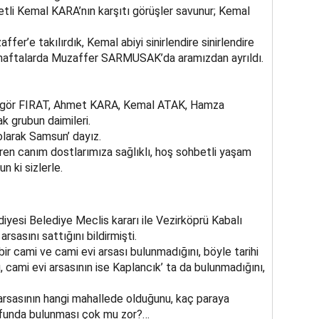
i Kemal KARA’nın karşıtı görüşler savunur; Kemal
r’e takılırdık, Kemal abiyi sinirlendire sinirlendire
z haftalarda Muzaffer SARMUSAK’da aramızdan ayrıldı.
ngör FIRAT, Ahmet KARA, Kemal ATAK, Hamza
 grubun daimileri.
arak Samsun’ dayız.
ren canım dostlarımıza sağlıklı, hoş sohbetli yaşam
n ki sizlerle.
diyesi Belediye Meclis kararı ile Vezirköprü Kabalı
rsasını sattığını bildirmişti.
bir cami ve cami evi arsası bulunmadığını, böyle tarihi
 cami evi arsasının ise Kaplancık’ ta da bulunmadığını,
arsasının hangi mahallede olduğunu, kaç paraya
lütfunda bulunması çok mu zor?…