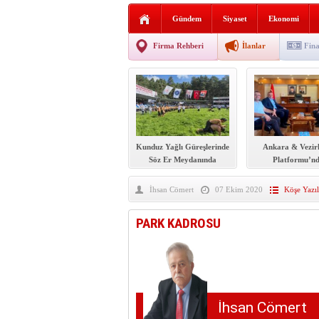
AGD Vezirköprü Temsilciliğ
Gündem
Siyaset
Ekonomi
HAYATIN İÇİNDEN BE
Firma Rehberi
İlanlar
Fina
BANA GÖRE
Vezirköprü CHP’de istifa 
Kunduz Yağlı Güreşlerinde
Ankara & Vezir
Söz Er Meydanında
Platformu’n
Vezirköprü Kaym
‘hayırlı olsun’ z
İhsan Cömert
07 Ekim 2020
Köşe Yazıl
PARK KADROSU
İhsan Cömert