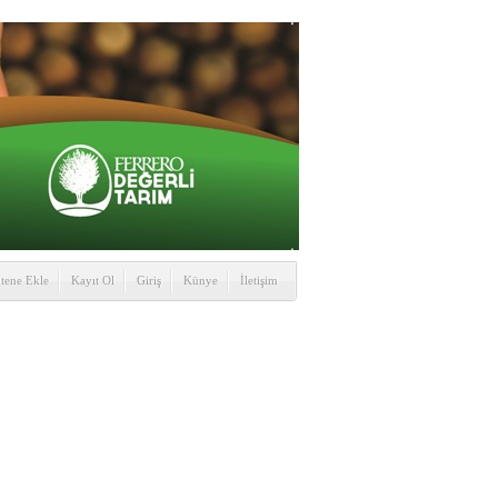
itene Ekle
Kayıt Ol
Giriş
Künye
İletişim