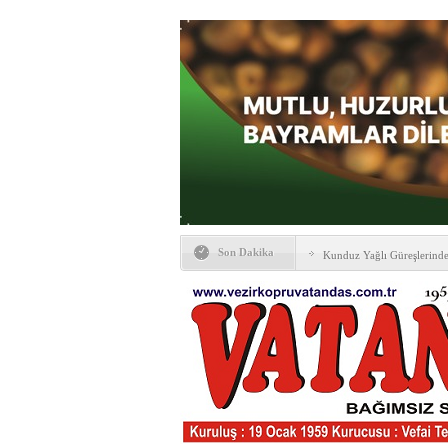
Son Dakika
Kunduz Yağlı Güreşlerind
Ankara & Vezirköprü Plat
Kaymakamına ‘hayırlı olsun
KAYBETTİKLERİMİZ
NÖBETÇİ ECZANELER
PTT Taşerona Geçiyor
Erhan Parlar vefat etti