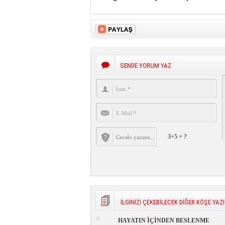
SENDE YORUM YAZ
3+5 = ?
İLGİNİZİ ÇEKEBİLECEK DİĞER KÖŞE YAZI
HAYATIN İÇİNDEN BESLENME