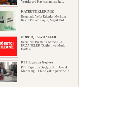
Vezirköprü Kaymakamına 'ha...
KAYBETTİKLERİMİZ
İlçemizde Vefat Edenler Merhum
Rasim Parlar'ın oğlu, Serpil Parl...
NÖBETÇİ ECZANELER
İlçemizde Bu Hafta NÖBETÇİ
ECZANELER "Sağlıklı ve Mutlu
Haftala...
PTT Taşerona Geçiyor
PTT Taşerona Geçiyor PTT Genel
Müdürlüğü 4 bine yakın personelin...
Erhan Parlar vefat etti
Erhan Parlar vefat etti Samsun'da
ikamet eden Vezirköprülü eski ...
AGD Vezirköprü Temsilciliği yeni
hizmet binası açıldı
AGD Vezirköprü Temsilciliği yeni
hizmet binası açıldı Anadolu Ge...