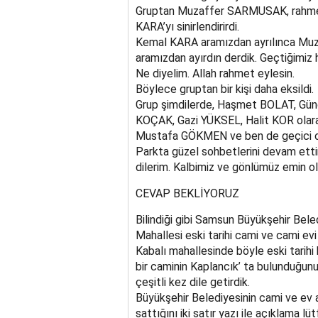
Gruptan Muzaffer SARMUSAK, rahmetl
KARA’yı sinirlendirirdi.
Kemal KARA aramızdan ayrılınca Muzaffe
aramızdan ayırdın derdik. Geçtiğimi
Ne diyelim. Allah rahmet eylesin.
Böylece gruptan bir kişi daha eksildi.
Grup şimdilerde, Haşmet BOLAT, Gü
KOÇAK, Gazi YÜKSEL, Halit KOR olarak
Mustafa GÖKMEN ve ben de geçici ol
Parkta güzel sohbetlerini devam etti
dilerim. Kalbimiz ve gönlümüz emin olu
CEVAP BEKLİYORUZ
Bilindiği gibi Samsun Büyükşehir Bele
Mahallesi eski tarihi cami ve cami evi a
Kabalı mahallesinde böyle eski tarihi 
bir caminin Kaplancık’ ta bulunduğunu,
çeşitli kez dile getirdik.
Büyükşehir Belediyesinin cami ve ev 
sattığını iki satır yazı ile açıklama 