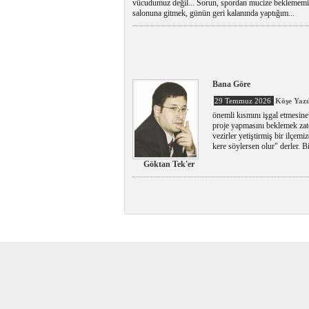
vücudumuz değil... Sorun, spordan mucize beklememiz.
salonuna gitmek, günün geri kalanında yaptığım...
Bana Göre
29 Temmuz 2026
Köşe Yazı
önemli kısmını işgal etmesine
proje yapmasını beklemek zate
vezirler yetiştirmiş bir ilçemi
kere söylersen olur" derler. B
Göktan Tek'er