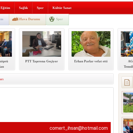
i yeni hizmet binası açıldı
Eğitim
Sağlık
Spor
Kültür Sanat
SLENME
ns
Hava Durumu
Spor
depremi yaşandı!
köprü
PTT Taşerona Geçiyor
Erhan Parlar vefat etti
AG
dan
Temsil
akamına
b
iyareti
arı
comert_ihsan@hotmail.com