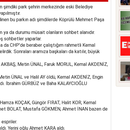
lan şimdiki park şehrin merkezinde eski Belediye
apılmıştır.
bilinen bu parkın adı şimdilerde Köprülü Mehmet Paşa
erin ya da durumu müsait olanların sohbet alanıdır.
oş sohbetler yaparlar.
ca da CHP’de beraber çalıştığım rahmetli Kemal
lirdik. Sonraları aramıza başkaları da katılır, büyük
Ziya AKBAŞ, Metin ÜNAL, Faruk MORUL, Kemal AKDENİZ,
. Metin ÜNAL ve Halil AY öldü, Kemal AKDENİZ, Engin
şındı. İbrahim GÜRBÜZ ve Baha KALAYCIOĞLU
amza KOÇAK, Güngör FIRAT, Halit KOR, Kemal
aşmet BOLAT, Mustafa GÖKMEN, Ahmet İNAN bazen de
espriler.
dı. Yerini oğlu Ahmet KARA aldı.