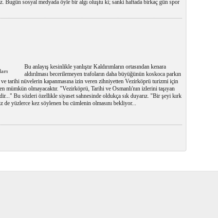
 Bugün sosyal medyada öyle bir algı oluştu ki; sanki haftada birkaç gün spor
Bu anlayış kesinlikle yanlıştır Kaldırımların ortasından kenara
ları
aldırılması becerilemeyen trafoların daha büyüğünün koskoca parkın
 ve tarihi nüvelerin kapanmasına izin veren zihniyetten Vezirköprü turizmi için
n mümkün olmayacaktır. "Vezirköprü, Tarihi ve Osmanlı'nın izlerini taşıyan
zdir..." Bu sözleri özellikle siyaset sahnesinde oldukça sık duyarız. "Bir şeyi kırk
iz de yüzlerce kez söylenen bu cümlenin olmasını bekliyor...