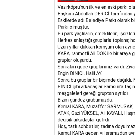
Vezirköprü’nün ilk ve en eski parkı o
Başkanı Abdullah DERİCİ tarafından y
Eskilerde adı Belediye Parkı olarak 
Parkı olmuştur.
Bu park yaşlıların, emeklilerin, işsizl
Herkes anlaştığı gruplarla toplanır, h
Uzun yıllar dükkan komşum olan ayrı
KARA, rahmetli Ali DOK ile bir araya ge
gruplar oluşurdu.
Sonraları gece gruplarımız vardı. 
Engin BİNİCİ, Halil AY.
Sonra bu gruplar bir biçimde dağıldı
BİNİCİ gibi arkadaşlar Samsun’a ta
meşgaleleri gereği gruptan ayrıldı.
Bizim gündüz grubumuzda;
Kemal KARA, Muzaffer SARMUSAK, H
ATAK, Gazi YÜKSEL, Ali KAYALI, H
değişik arkadaşlar gelirdi.
Hoş, tatlı sohbetler, tadına doyulmaz 
Kemal KARA geçen yıl aramızdan ayrıl