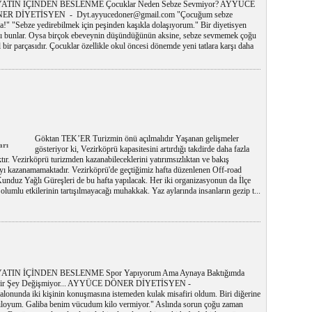
ATIN İÇİNDEN BESLENME Çocuklar Neden Sebze Sevmiyor? AYYÜCE
ER DİYETİSYEN - Dyt.ayyucedoner@gmail.com "Çocuğum sebze
la!" "Sebze yedirebilmek için peşinden kaşıkla dolaşıyorum." Bir diyetisyen
arı bunlar. Oysa birçok ebeveynin düşündüğünün aksine, sebze sevmemek çoğu
 bir parçasıdır. Çocuklar özellikle okul öncesi dönemde yeni tatlara karşı daha
Göktan TEK’ER Turizmin önü açılmalıdır Yaşanan gelişmeler
arı
gösteriyor ki, Vezirköprü kapasitesini artırdığı takdirde daha fazla
ktır. Vezirköprü turizmden kazanabileceklerini yatırımsızlıktan ve bakış
ayı kazanamamaktadır. Vezirköprü'de geçtiğimiz hafta düzenlenen Off-road
unduz Yağlı Güreşleri de bu hafta yapılacak. Her iki organizasyonun da İlçe
olumlu etkilerinin tartışılmayacağı muhakkak. Yaz aylarında insanların gezip t...
ATIN İÇİNDEN BESLENME Spor Yapıyorum Ama Aynaya Baktığımda
bir Şey Değişmiyor... AYYÜCE DÖNER DİYETİSYEN -
onunda iki kişinin konuşmasına istemeden kulak misafiri oldum. Biri diğerine
 kiloyum. Galiba benim vücudum kilo vermiyor." Aslında sorun çoğu zaman