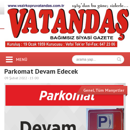
MENÜ
Parkomat Devam Edecek
09 Şubat 2022 -
15:00
Genel
,
Tüm Manşetler