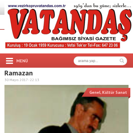
MENÜ
Ramazan
30 Mayıs 2017 -
22:13
Genel
,
Kültür Sanat