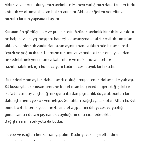
Aklımızı ve gönül dünyamızı aydınlatır. Manevi varlığımızı daraltan her türlü
kötülük ve olumsuzluktan bizleri arındırır. Ahlaki değerleri yöneltir ve
huzurlu bir ruh yapısına ulaştırır.
Kuranın ön gördüğü ilke ve prensiplerin özünde aydınlık bir ruh huzur dolu
bir kalp sevgi saygı hoşgörü kardeşlik dayanışma adalet dostluk ilim irfan
ahlak ve erdemlik vardır. Ramazan ayının manevi ikliminde bir ay süre ile
feyizli ve yoğun ibadetlerimizin ruhumuz üzerinde ki tesirlerini yakından
hissedebilmek yeni manevi kalemlere ve nefsi mücadelelere
hazırlanabilmek için bu gece yani kadir gecesi büyük bir fırsattır.
Bu nedenle bin aydan daha hayırlı olduğu müjdelenen dolayısı ile yaklaşık
83 küsür yıllık bir insan ömrüne bedel olan bu geceden gerektiği şekilde
istifade etmeliyiz. İşlediğimiz günahlardan pişmanlık duyarak bunları bir
daha işlememeye söz vermeliyiz. Günahları bağışlayacak olan Allah tır. Kul
bunu böyle bilerek yüce mevlasına el açıp affını dileyecek ve yaptığı
günahlardan dolayı pişmanlık duyduğunu ona itiraf edecektir.
Bağışlanmanın tek yolu da budur.
Tövbe ve istiğfarı her zaman yapalım. Kadir gecesini şereflendiren