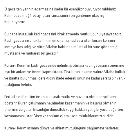
O gece tan yerinin ağarmasına kadar bir esenliktir buyuruyor rabbimiz.
Rahmet ve mağfiret ayı olan ramazanın son günlerine ulaşmış
bulunuyoruz.
Bu gece inşaallah kadir gecesini idrak etmenin mutluluğunu yaşayacağız.
Kadir gecesi insanlık tarihinin en önemli hadisesi olan kuranı kerimin
inmeye başladığı ve yüce Allahın hakkında müstakil bir sure gönderdiği
müstesna ve mübarek bir gecedir.
Kuran-ı Kerim’in kadir gecesinde indirilmiş olması kadir gecesinin önemine
ayrı bir anlam ve önem kapmaktadır. Zira kuran insanın yalnız Allaha kulluk
ve itaatte bulunması gerektiğini ifade ederek onun ne kadar şerefli bir varlık
olduğunu belirtir.
Fert aile millet tüm insanlık olarak mutlu ve huzurlu olmanın yollarını
gösterir. Kuran çalışmanın helâlından kazanmanın ve başarılı olmanın
önemini vurgular. İnsanlığın dürüstlük saygı hakkaniyet gibi yüce değerleri
kazanmasını ister. Birey ve toplum olarak sorumluluklarımızı bildirir.
Kuran-ı Kerim insanın dünya ve ahiret mutluluğunu sağlamayı hedefler.