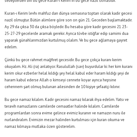
sebeplerden biri bu gece Kuran-ı Kerim’in bu gece nazil olmasıdır.
Kuran-ı Kerim levhı mahfuz dan dünya semasına toptan olarak kadir gecesi
nazil olmuştur. Bütün alimlere göre son on gün 21. Geceden başlamaktadır.
Ay 29 da çıksa 30 da çıksa böyledir. Bu hesaba göre kadir gecesini 21 23-
25-27-29 gecelerde aramak gerekir. Ayrıca tövbe istiğfar edip samimi dua
yaparak günahlarımızdan kurtulmuş olalım. Ve bu gece ağlamaya gayret
edelim.
Çünkü bu gece rahmet mağfiret gecesidir. Bu gece çokça kuranı kerim
okuyalım. Hz. Ali (ra) anlatıyor. Rasulullah (sav) buyurdular ki: her kim kuranı
kerim okur ezberler helal kıldığı şey helal kabul eder haram kıldığı şeyi de
haram kabul ederse Allah o kimseyi cennete koyar ayrıca hepsine
cehennem şart olmuş bulunan ailesinden de 10 kişiye şefaatçi kılınır.
Bu gece namaz kılalım. Kadir gecesini namaz kılarak ihya edelim. Yatsı ve
teravih namazlarını camilerde cemaatler halinde kılalım. Camilerde
programlardan sonra evime gelince evimiz kuranın ve namazın nuru ile
nurlandıralım. Evimizin mezar halinden kurtulması için kuran okuma ve
namaz kılmaya mutlaka özen gösterelim.