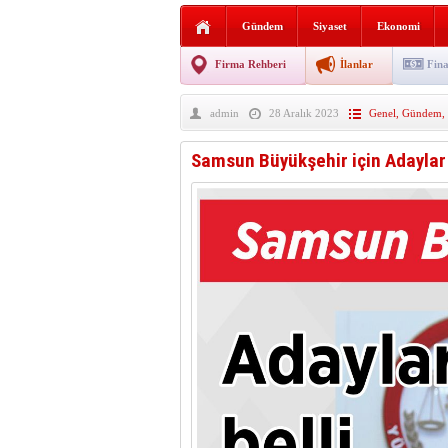
Sabır ve zarafetin sanatı fi
Gündem
Siyaset
Ekonomi
taşınıyor
Vezirköprü’de iki ayrı yan
Firma Rehberi
İlanlar
Fina
Hafif ticari araç takla attı!
admin
28 Aralık 2023
Genel
,
Gündem
,
“Yaz Seninle Güzel” doğa
Samsun Büyükşehir için Adaylar 