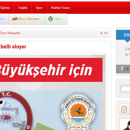
lografi, gençlerle geleceğe
Eğitim
Sağlık
Spor
Kültür Sanat
gın korkuttu
ns
Hava Durumu
Spor
 2’si Çocuk 5 Yaralı
Tüm Manşetler
A-
A+
 yürüyüşü
belli oluyor
Arama