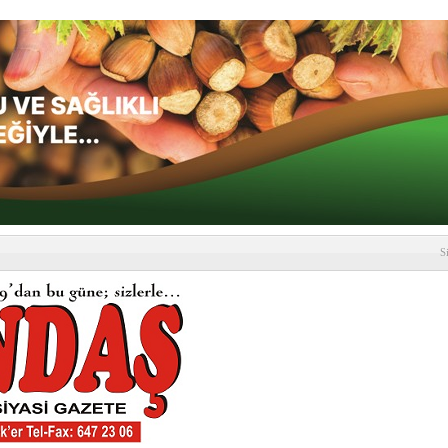
S
depremi yaşandı!
SLENME
etmelik kapsamlı şekilde