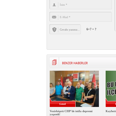
6+7 = ?
BENZER HABERLER
Genel
Vezirköprü CHP’de istifa depremi
Kaybett
yaşandı!