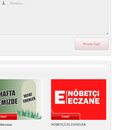
Genel
Genel
iklerimiz
NÖBETÇİ ECZANELER