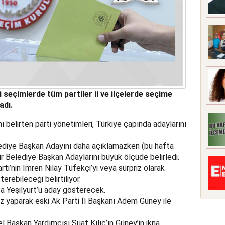
 seçimlerde tüm partiler il ve ilçelerde seçime
adı.
nı belirten parti yönetimleri, Türkiye çapında adaylarını
diye Başkan Adayını daha açıklamazken (bu hafta
r Belediye Başkan Adaylarını büyük ölçüde belirledi.
i’nin İmren Nilay Tüfekçi’yi veya sürpriz olarak
erebileceği belirtiliyor.
fa Yeşilyurt’u aday gösterecek.
iz yaparak eski Ak Parti İl Başkanı Adem Güney ile
 Başkan Yardımcısı Suat Kılıç’ın Güney’in ikna