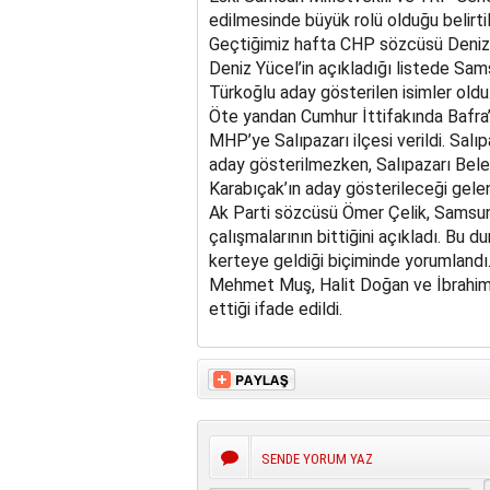
edilmesinde büyük rolü olduğu belirtil
Geçtiğimiz hafta CHP sözcüsü Deniz Yü
Deniz Yücel’in açıkladığı listede Sam
Türkoğlu aday gösterilen isimler oldu
Öte yandan Cumhur İttifakında Bafra’nı
MHP’ye Salıpazarı ilçesi verildi. Sal
aday gösterilmezken, Salıpazarı Bele
Karabıçak’ın aday gösterileceği gelen 
Ak Parti sözcüsü Ömer Çelik, Samsun’
çalışmalarının bittiğini açıkladı. Bu
kerteye geldiği biçiminde yorumlandı
Mehmet Muş, Halit Doğan ve İbrahim 
ettiği ifade edildi.
SENDE YORUM YAZ