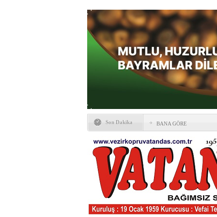
Son Dakika
BANA GÖRE
Vezirköprü CHP’de istifa 
HAYATIN İÇİNDEN BE
Kaybettiklerimiz
NÖBETÇİ ECZANELER
Okullarda yeni dönem: Yön
değişti