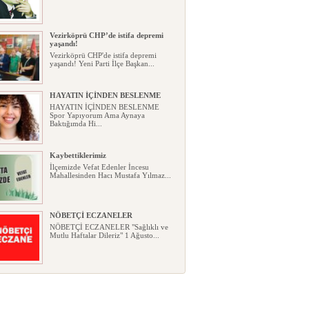
Vezirköprü CHP’de istifa depremi
yaşandı!
Vezirköprü CHP'de istifa depremi
yaşandı! Yeni Parti İlçe Başkan...
HAYATIN İÇİNDEN BESLENME
HAYATIN İÇİNDEN BESLENME
Spor Yapıyorum Ama Aynaya
Baktığımda Hi...
Kaybettiklerimiz
İlçemizde Vefat Edenler İncesu
Mahallesinden Hacı Mustafa Yılmaz...
NÖBETÇİ ECZANELER
NÖBETÇİ ECZANELER "Sağlıklı ve
Mutlu Haftalar Dileriz" 1 Ağusto...
Okullarda yeni dönem: Yönetmelik
kapsamlı şekilde değişti
Okullarda yeni dönem: Yönetmelik
kapsamlı şekilde değişti Resmî ...