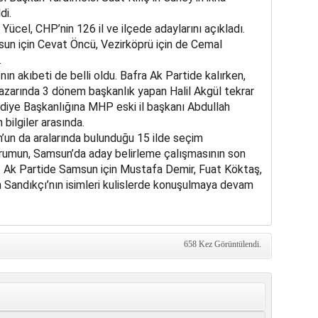
di.
cel, CHP’nin 126 il ve ilçede adaylarını açıkladı.
sun için Cevat Öncü, Vezirköprü için de Cemal
.
n akıbeti de belli oldu. Bafra Ak Partide kalırken,
ıpazarında 3 dönem başkanlık yapan Halil Akgül tekrar
diye Başkanlığına MHP eski il başkanı Abdullah
bilgiler arasında.
un da aralarında bulunduğu 15 ilde seçim
 durumun, Samsun’da aday belirleme çalışmasının son
. Ak Partide Samsun için Mustafa Demir, Fuat Köktaş,
Sandıkçı’nın isimleri kulislerde konuşulmaya devam
658 Kez Görüntülendi.