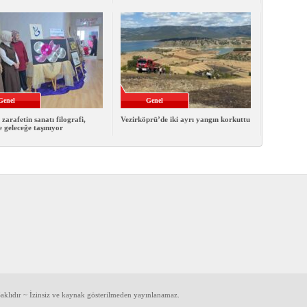
Genel
Genel
 zarafetin sanatı filografi,
Vezirköprü’de iki ayrı yangın korkuttu
e geleceğe taşınıyor
klıdır ~ İzinsiz ve kaynak gösterilmeden yayınlanamaz.