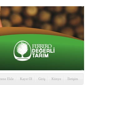
itene Ekle
Kayıt Ol
Giriş
Künye
İletişim