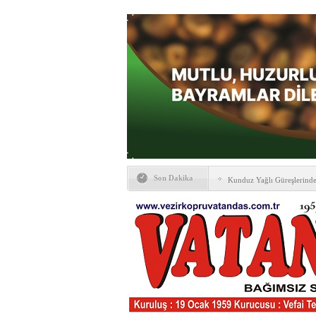
Son Dakika
Kunduz Yağlı Güreşlerind
Ankara & Vezirköprü Plat
Kaymakamına ‘hayırlı olsun
KAYBETTİKLERİMİZ
NÖBETÇİ ECZANELER
PTT Taşerona Geçiyor
Erhan Parlar vefat etti