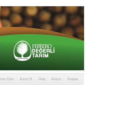
itene Ekle
Kayıt Ol
Giriş
Künye
İletişim