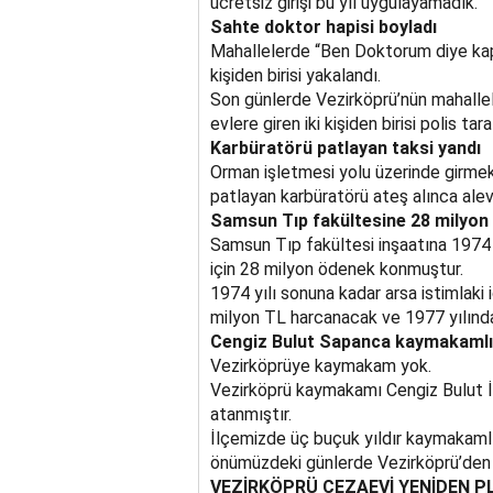
ücretsiz girişi bu yıl uygulayamadık.
Sahte doktor hapisi boyladı
Mahallelerde “Ben Doktorum diye kapı
kişiden birisi yakalandı.
Son günlerde Vezirköprü’nün mahallel
evlere giren iki kişiden birisi polis ta
Karbüratörü patlayan taksi yandı
Orman işletmesi yolu üzerinde girmekt
patlayan karbüratörü ateş alınca alevl
Samsun Tıp fakültesine 28 milyon 
Samsun Tıp fakültesi inşaatına 1974 
için 28 milyon ödenek konmuştur.
1974 yılı sonuna kadar arsa istimlaki 
milyon TL harcanacak ve 1977 yılında b
Cengiz Bulut Sapanca kaymakamlı
Vezirköprüye kaymakam yok.
Vezirköprü kaymakamı Cengiz Bulut İçi
atanmıştır.
İlçemizde üç buçuk yıldır kaymakaml
önümüzdeki günlerde Vezirköprü’den a
VEZİRKÖPRÜ CEZAEVİ YENİDEN 