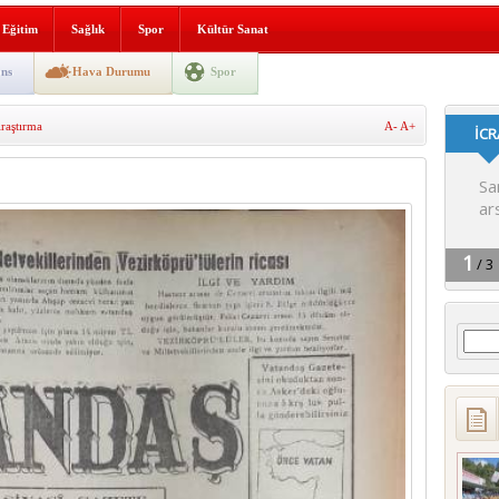
i yeni hizmet binası açıldı
Eğitim
Sağlık
Spor
Kültür Sanat
SLENME
ns
Hava Durumu
Spor
raştırma
A-
A+
depremi yaşandı!
Arama