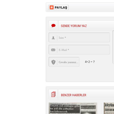
SENDE YORUM YAZ
4+2 = ?
BENZER HABERLER