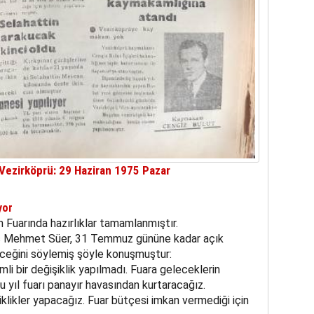
ezirköprü: 29 Haziran 1975 Pazar
yor
Fuarında hazırlıklar tamamlanmıştır.
 Mehmet Süer, 31 Temmuz gününe kadar açık
çeceğini söylemiş şöyle konuşmuştur:
li bir değişiklik yapılmadı. Fuara geleceklerin
u yıl fuarı panayır havasından kurtaracağız.
likler yapacağız. Fuar bütçesi imkan vermediği için