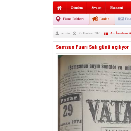
AGD Vezirköprü Temsilciliğ
Gündem
Siyaset
Ekonomi
HAYATIN İÇİNDEN BE
Firma Rehberi
İlanlar
Fina
BANA GÖRE
admin
25 Haziran 2025
Anı İnceleme A
Vezirköprü CHP’de istifa 
Samsun Fuarı Salı günü açılıyor