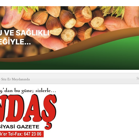
S
e Söz Er Meydanında
formu’ndan Vezirköprü
’ ziyareti