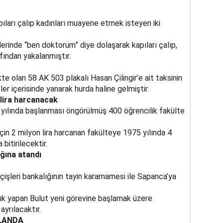
ları çalıp kadınları muayene etmek isteyen iki
erinde “ben doktorum” diye dolaşarak kapıları çalıp,
rafından yakalanmıştır.
e olan 58 AK 503 plakalı Hasan Çilingir’e ait taksinin
er içerisinde yanarak hurda haline gelmiştir.
lira harcanacak
yılında başlanması öngörülmüş 400 öğrencilik fakülte
için 2 milyon lira harcanan fakülteye 1975 yılında 4
itirilecektir.
ğına atandı
şleri bankalığının tayin kararnamesi ile Sapanca’ya
ık yapan Bulut yeni görevine başlamak üzere
yrılacaktır.
PLANDA