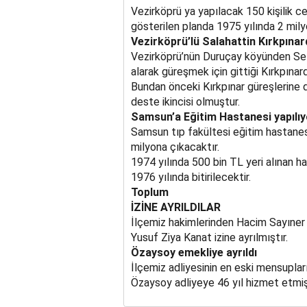
Vezirköprü ya yapılacak 150 kişilik ce
gösterilen planda 1975 yılında 2 milyo
Vezirköprü’lü Salahattin Kırkpınar
Vezirköprü’nün Duruçay köyünden Sela
alarak güreşmek için gittiği Kırkpınar
Bundan önceki Kırkpınar güreşlerine 
deste ikincisi olmuştur.
Samsun’a Eğitim Hastanesi yapılıy
Samsun tıp fakültesi eğitim hastanes
milyona çıkacaktır.
1974 yılında 500 bin TL yeri alınan ha
1976 yılında bitirilecektir.
Toplum
İZİNE AYRILDILAR
İlçemiz hakimlerinden Hacim Sayıner 
Yusuf Ziya Kanat izine ayrılmıştır.
Özaysoy emekliye ayrıldı
İlçemiz adliyesinin en eski mensuplar
Özaysoy adliyeye 46 yıl hizmet etmişt