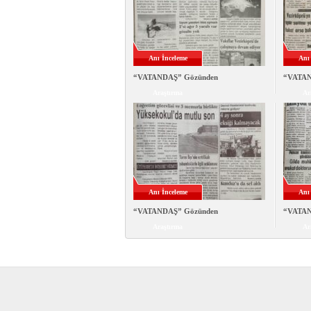
Anı İnceleme
Anı
“VATANDAŞ” Gözünden
“VATAN
Araştırma
Ar
Anı İnceleme
Anı
“VATANDAŞ” Gözünden
“VATAN
Araştırma
Ar