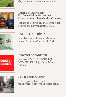
Meydanında Başpehlivanlar ve yü...
Ankara & Vezirköprü
Platformu’ndan Vezirköprü
Kaymakamına ‘hayırlı olsun’ ziyareti
Ankara & Vezirköprü Platformu'ndan
Vezirköprü Kaymakamına 'ha...
KAYBETTİKLERİMİZ
İlçemizde Vefat Edenler Merhum
Rasim Parlar'ın oğlu, Serpil Parl...
NÖBETÇİ ECZANELER
İlçemizde Bu Hafta NÖBETÇİ
ECZANELER "Sağlıklı ve Mutlu
Haftala...
PTT Taşerona Geçiyor
PTT Taşerona Geçiyor PTT Genel
Müdürlüğü 4 bine yakın personelin...
Erhan Parlar vefat etti
Erhan Parlar vefat etti Samsun'da
ikamet eden Vezirköprülü eski ...