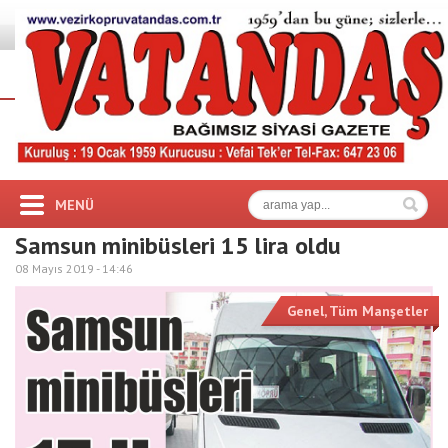
MENÜ
Samsun minibüsleri 15 lira oldu
08 Mayıs 2019 -
14:46
Genel
,
Tüm Manşetler