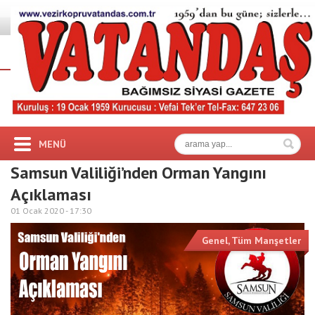
MENÜ
Samsun Valiliği’nden Orman Yangını
Açıklaması
01 Ocak 2020 -
17:30
Genel
,
Tüm Manşetler