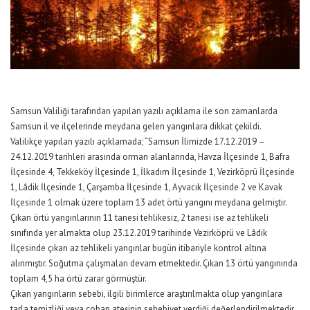
Samsun Valiliği tarafından yapılan yazılı açıklama ile son zamanlarda
Samsun il ve ilçelerinde meydana gelen yangınlara dikkat çekildi.
Valilikçe yapılan yazılı açıklamada; “Samsun İlimizde 17.12.2019 –
24.12.2019 tarihleri arasında orman alanlarında, Havza İlçesinde 1, Bafra
İlçesinde 4, Tekkeköy İlçesinde 1, İlkadım İlçesinde 1, Vezirköprü İlçesinde
1, Lâdik İlçesinde 1, Çarşamba İlçesinde 1, Ayvacık İlçesinde 2 ve Kavak
İlçesinde 1 olmak üzere toplam 13 adet örtü yangını meydana gelmiştir.
Çıkan örtü yangınlarının 11 tanesi tehlikesiz, 2 tanesi ise az tehlikeli
sınıfında yer almakta olup 23.12.2019 tarihinde Vezirköprü ve Lâdik
İlçesinde çıkan az tehlikeli yangınlar bugün itibariyle kontrol altına
alınmıştır. Soğutma çalışmaları devam etmektedir. Çıkan 13 örtü yangınında
toplam 4,5 ha örtü zarar görmüştür.
Çıkan yangınların sebebi, ilgili birimlerce araştırılmakta olup yangınlara
tarla temizliği veya çoban ateşinin sebebiyet verdiği değerlendirilmektedir.