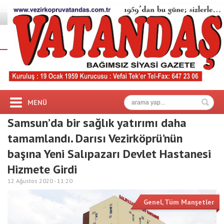
MENÜ
Samsun’da bir sağlık yatırımı daha
tamamlandı. Darısı Vezirköprü’nün
başına Yeni Salıpazarı Devlet Hastanesi
Hizmete Girdi
12 Ağustos 2020 -
11:20
Genel
,
Tüm Manşetler