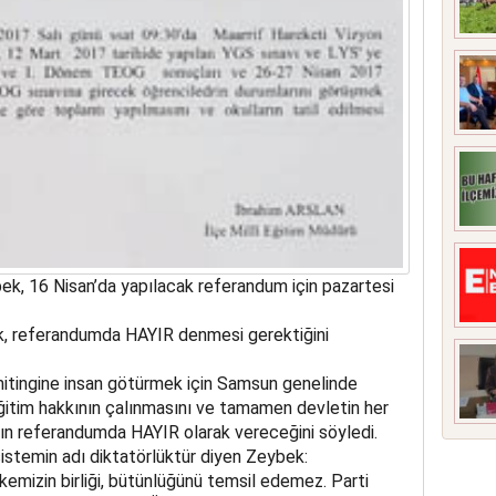
k, 16 Nisan’da yapılacak referandum için pazartesi
k, referandumda HAYIR denmesi gerektiğini
tingine insan götürmek için Samsun genelinde
 eğitim hakkının çalınmasını ve tamamen devletin her
kın referandumda HAYIR olarak vereceğini söyledi.
sistemin adı diktatörlüktür diyen Zeybek:
lkemizin birliği, bütünlüğünü temsil edemez. Parti