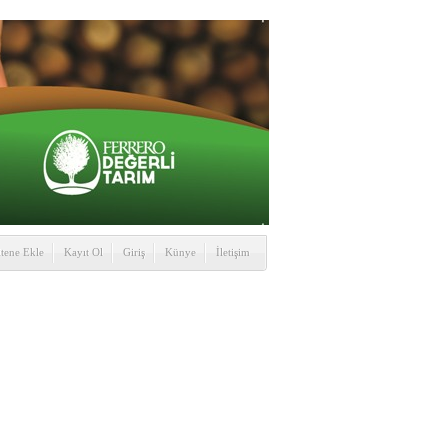
itene Ekle
Kayıt Ol
Giriş
Künye
İletişim