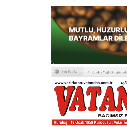
Son Dakika
Kunduz Yağlı Güreşlerind
Ankara & Vezirköprü Plat
Kaymakamına ‘hayırlı olsun
KAYBETTİKLERİMİZ
NÖBETÇİ ECZANELER
PTT Taşerona Geçiyor
Erhan Parlar vefat etti