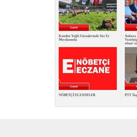
Genel
Kunduz Yağlı Güreşlerinde Söz Er
Ankara 
Meydanında
Vezirkö
olsun’ z
Genel
NÖBETÇİ ECZANELER
PTT Taş