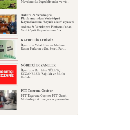
Meydanında Başpehlivanlar ve yü...
Ankara & Vezirköprü
Platformu’ndan Vezirköprü
Kaymakamına ‘hayırlı olsun’ ziyareti
Ankara & Vezirköprü Platformu'ndan
Vezirköprü Kaymakamına 'ha...
KAYBETTİKLERİMİZ
İlçemizde Vefat Edenler Merhum
Rasim Parlar'ın oğlu, Serpil Parl...
NÖBETÇİ ECZANELER
İlçemizde Bu Hafta NÖBETÇİ
ECZANELER "Sağlıklı ve Mutlu
Haftala...
PTT Taşerona Geçiyor
PTT Taşerona Geçiyor PTT Genel
Müdürlüğü 4 bine yakın personelin...
Erhan Parlar vefat etti
Erhan Parlar vefat etti Samsun'da
ikamet eden Vezirköprülü eski ...