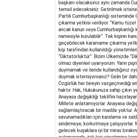
başkanı olacaksınız aynı zamanda Cumh
temsil edeceksiniz. Getirilmek istenen
Partili Cumhurbaşkanlığı sistemind
çıkarma yetkisi veriliyor. “Kamu tüzel ki
ancak kanun veya Cumhurbaşkanlığı k
namesiyle kurulabilir”. Tek kişinin kan
geçebilecek kararname çıkarma yetki
kişi tarafından kullanıldığı yönetimleri
“Diktatörlüktür”. Bizim Ülkemizde “Di
olmaz diyenleri uyarıyorum. Yarın piş
duymamak ve ileride kullandığınız o
duymak istemiyorsanız? Gelin bir dah
Özgürlük her bireyin vazgeçmediği e
haktır. Hak, Hukukunuza sahip çıkın ye
Anayasa değişikliği teklifini hazırlaya
Millete anlatamıyorlar. Anayasa değişi
sağlamlaştıracak bir madde yoktur. Ana
savunamadıkları için karalama ve saldı
sindirmeye, korkutmaya çalışıyorlar. 
gelecek kuşaklara iyi bir miras bırak