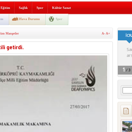
i yeni hizmet binası açıldı
Eğitim
Sağlık
Spor
Kültür Sanat
SLENME
ns
Hava Durumu
Spor
üm Manşetler
A-
A+
depremi yaşandı!
li getirdi.
Arama