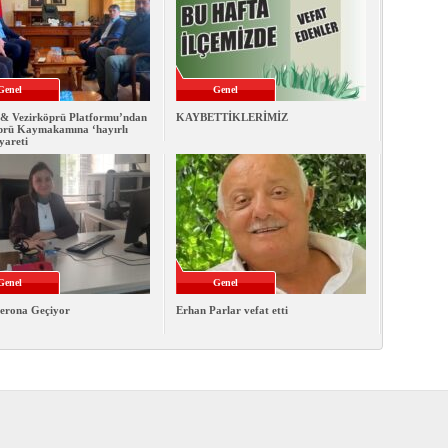
Genel
Genel
& Vezirköprü Platformu’ndan
KAYBETTİKLERİMİZ
prü Kaymakamına ‘hayırlı
iyareti
Genel
Genel
erona Geçiyor
Erhan Parlar vefat etti