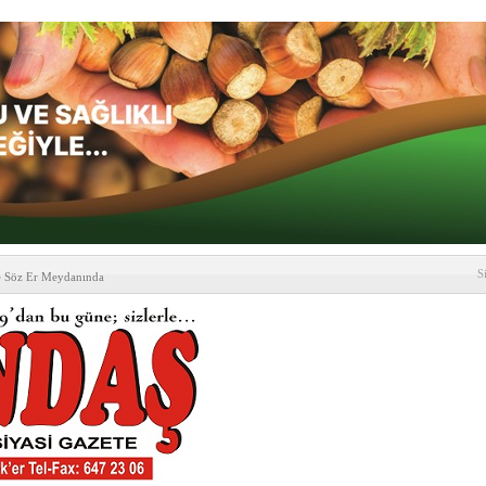
S
e Söz Er Meydanında
formu’ndan Vezirköprü
’ ziyareti