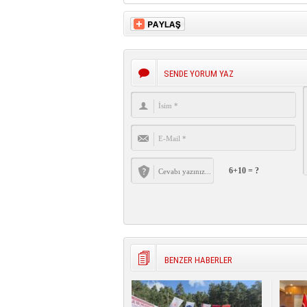
SENDE YORUM YAZ
6+10 = ?
BENZER HABERLER