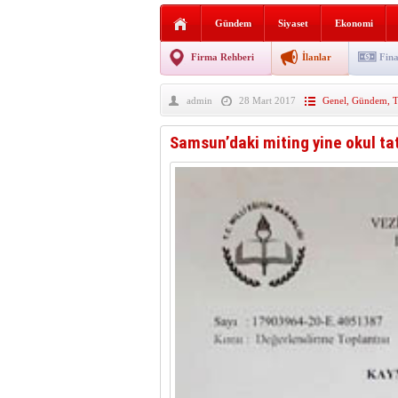
AGD Vezirköprü Temsilciliğ
Gündem
Siyaset
Ekonomi
HAYATIN İÇİNDEN BE
Firma Rehberi
İlanlar
Fina
BANA GÖRE
admin
28 Mart 2017
Genel
,
Gündem
,
T
Vezirköprü CHP’de istifa 
Samsun’daki miting yine okul tati