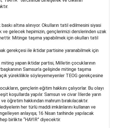
ı; “HAYIR” tercihinde birleşerek ve Ülkenin
ktır.
baskı altına alınıyor. Okulların tatil edilmesini siyasi
ik ve gelecek hepimizin, gençlerimizi derslerinden uzak
ttir. Mitinge taşıma yapabilmek için okulları tatil
 gerekçesi ile iktidar partisine yaranabilmek için
miting yapan iktidar partisi, Milletin çocuklarının
rbaşkanının Samsun’a gelişinde mitinge taşıma
i açık yüreklilikle söyleyemeyenler TEOG gerekçesine
ukların, gençlerin eğitim hakkını çalıyorlar. Bu olayı
şit koşullarda yapılır. Samsun ve civar İllerde yarın
m ve öğretim hakkından mahrum bırakılacaktır.
ediyelerin her türlü maddi imkânlarını kullanan ve
engelleyen anlayışa; 16 Nisan tarihinde yapılacak
hep birlikte “HAYIR” diyecektir.