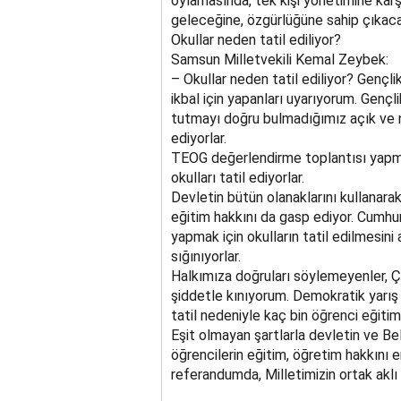
oylamasında, tek kişi yönetimine karş
geleceğine, özgürlüğüne sahip çıkaca
Okullar neden tatil ediliyor?
Samsun Milletvekili Kemal Zeybek:
– Okullar neden tatil ediliyor? Gençlik 
ikbal için yapanları uyarıyorum. Gençl
tutmayı doğru bulmadığımız açık ve ne
ediyorlar.
TEOG değerlendirme toplantısı yapmak
okulları tatil ediyorlar.
Devletin bütün olanaklarını kullanarak 
eğitim hakkını da gasp ediyor. Cumhu
yapmak için okulların tatil edilmesin
sığınıyorlar.
Halkımıza doğruları söylemeyenler, Çoc
şiddetle kınıyorum. Demokratik yarış e
tatil nedeniyle kaç bin öğrenci eğiti
Eşit olmayan şartlarla devletin ve Bel
öğrencilerin eğitim, öğretim hakkını 
referandumda, Milletimizin ortak aklı 