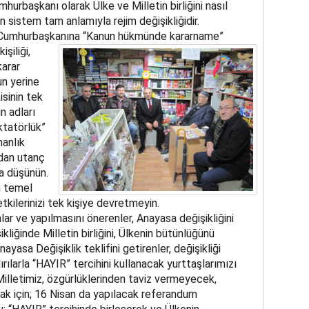
urbaşkanı olarak Ülke ve Milletin birliğini nasıl
 sistem tam anlamıyla rejim değişikliğidir.
e Cumhurbaşkanına “Kanun hükmünde kararname
”
şiliği,
arar
un yerine
sinin tek
n adları
ktatörlük”
manlık
ydan utanç
a düşünün.
n temel
tkilerinizi tek kişiye devretmeyin.
nlar ve yapılmasını önerenler, Anayasa değişikliğini
kliğinde Milletin birliğini, Ülkenin bütünlüğünü
yasa Değişiklik teklifini getirenler, değişikliği
rılarla “HAYIR” tercihini kullanacak yurttaşlarımızı
Milletimiz, özgürlüklerinden taviz vermeyecek,
mak için; 16 Nisan da yapılacak referandum