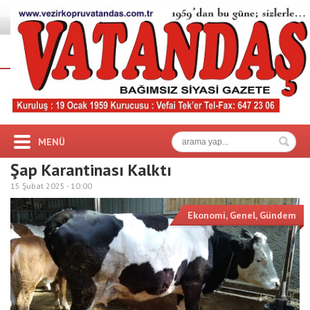
MENÜ
Şap Karantinası Kalktı
15 Şubat 2025 -
10:00
Ekonomi
,
Genel
,
Gündem