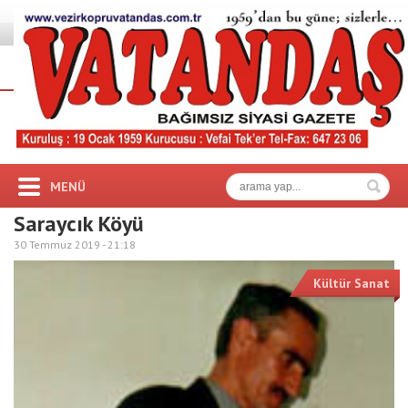
MENÜ
Saraycık Köyü
30 Temmuz 2019 -
21:18
Kültür Sanat