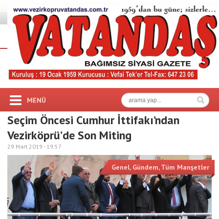
MENÜ
Seçim Öncesi Cumhur İttifakı’ndan
Vezirköprü’de Son Miting
29 Mart 2019 -
19:57
Genel
,
Gündem
,
Tüm Manşetler