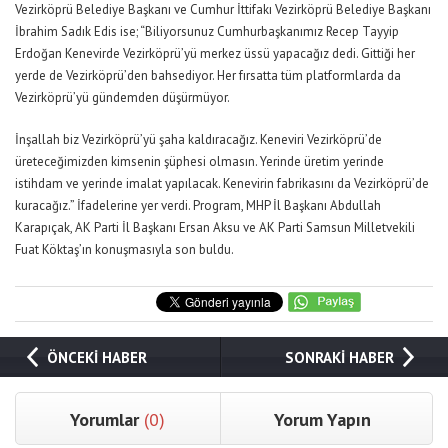
Vezirköprü Belediye Başkanı ve Cumhur İttifakı Vezirköprü Belediye Başkanı
İbrahim Sadık Edis ise; “Biliyorsunuz Cumhurbaşkanımız Recep Tayyip
Erdoğan Kenevirde Vezirköprü’yü merkez üssü yapacağız dedi. Gittiği her
yerde de Vezirköprü’den bahsediyor. Her fırsatta tüm platformlarda da
Vezirköprü’yü gündemden düşürmüyor.
İnşallah biz Vezirköprü’yü şaha kaldıracağız. Keneviri Vezirköprü’de
üreteceğimizden kimsenin şüphesi olmasın. Yerinde üretim yerinde
istihdam ve yerinde imalat yapılacak. Kenevirin fabrikasını da Vezirköprü’de
kuracağız.” İfadelerine yer verdi. Program, MHP İl Başkanı Abdullah
Karapıçak, AK Parti İl Başkanı Ersan Aksu ve AK Parti Samsun Milletvekili
Fuat Köktaş’ın konuşmasıyla son buldu.
ÖNCEKİ HABER
SONRAKİ HABER
Yorumlar
(0)
Yorum Yapın