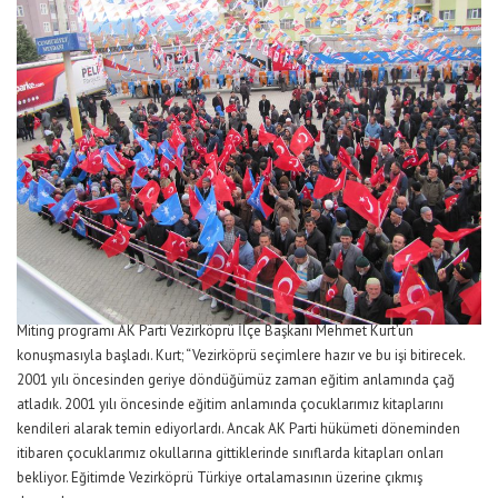
Miting programı AK Parti Vezirköprü İlçe Başkanı Mehmet Kurt’un
konuşmasıyla başladı. Kurt; “Vezirköprü seçimlere hazır ve bu işi bitirecek.
2001 yılı öncesinden geriye döndüğümüz zaman eğitim anlamında çağ
atladık. 2001 yılı öncesinde eğitim anlamında çocuklarımız kitaplarını
kendileri alarak temin ediyorlardı. Ancak AK Parti hükümeti döneminden
itibaren çocuklarımız okullarına gittiklerinde sınıflarda kitapları onları
bekliyor. Eğitimde Vezirköprü Türkiye ortalamasının üzerine çıkmış