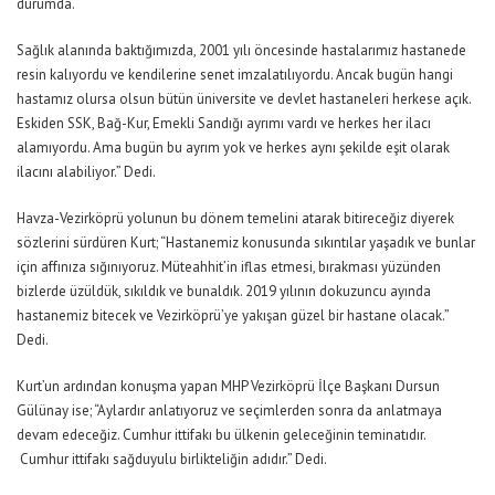
durumda.
Sağlık alanında baktığımızda, 2001 yılı öncesinde hastalarımız hastanede
resin kalıyordu ve kendilerine senet imzalatılıyordu. Ancak bugün hangi
hastamız olursa olsun bütün üniversite ve devlet hastaneleri herkese açık.
Eskiden SSK, Bağ-Kur, Emekli Sandığı ayrımı vardı ve herkes her ilacı
alamıyordu. Ama bugün bu ayrım yok ve herkes aynı şekilde eşit olarak
ilacını alabiliyor.” Dedi.
Havza-Vezirköprü yolunun bu dönem temelini atarak bitireceğiz diyerek
sözlerini sürdüren Kurt; “Hastanemiz konusunda sıkıntılar yaşadık ve bunlar
için affınıza sığınıyoruz. Müteahhit’in iflas etmesi, bırakması yüzünden
bizlerde üzüldük, sıkıldık ve bunaldık. 2019 yılının dokuzuncu ayında
hastanemiz bitecek ve Vezirköprü’ye yakışan güzel bir hastane olacak.”
Dedi.
Kurt’un ardından konuşma yapan MHP Vezirköprü İlçe Başkanı Dursun
Gülünay ise; “Aylardır anlatıyoruz ve seçimlerden sonra da anlatmaya
devam edeceğiz. Cumhur ittifakı bu ülkenin geleceğinin teminatıdır.
Cumhur ittifakı sağduyulu birlikteliğin adıdır.” Dedi.