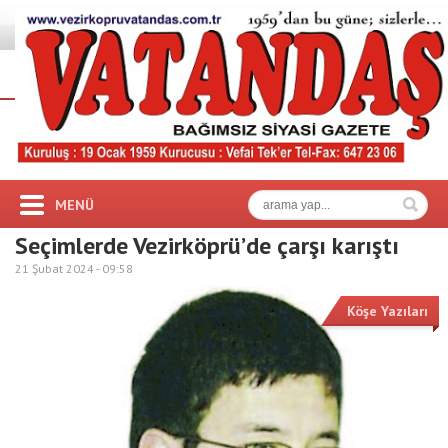
MENÜ
Seçimlerde Vezirköprü’de çarşı karıştı
21 Şubat 2024 -
09:58
Köşe Yazıları