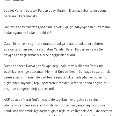
Saadet Partisi (Gelecek Partisi) adayı İbrahim Durmaz tabanlarını oyunu
nerelere çıkarabilecek?
Bağımsız aday Mustafa Çoban milletvekilliği için adaylığından bu zamana
kadar oyunu ne kadar artırabildi?
Zaten bir önceki seçimlere oranla oldukça iddialı olduklarını belirten
adaylarla ısınan seçim çalışmaları, Yeniden Refah Partisi’nin Havva Şen
Saygın’ı aday çıkarmasıyla iyice değişik bir hal aldı.
Burada sadece Havva Şen Saygın değil, Adalet ve Kalkınma Partisi’nin
özellikle eski ilçe başkanları Mehmet Kurt ve Neçmi Sarıkaya başta olmak
üzere etkili isimlerinin de partilerine (gösterdikleri adaydan ve gösteriliş
biçiminden kaynaklı) tepki göstererek Yeniden Refah saflarına geçmeleri
seçimde dengeleri değiştirecek mi?
AKP’de aday Murat Gül’ün özellikle teşkilatın ve örgütte söz sahibi
olanların partiden ayrılarak YRP’de saf tutmasının yaratacağı boşluk ve
kendi kısa dönemlik ilçe başkanlığının teşkilatı ve İlçedeki özellikle seçmen