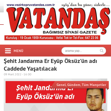
MENÜ
Şehit Jandarma Er Eyüp Öksüz’ün adı
Caddede Yaşatılacak
09 Mart 2022 -
16:00
Genel
,
Gündem
,
Tüm Manşetler