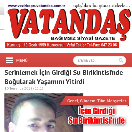
MENÜ
Serinlemek İçin Girdiği Su Birikintisi’nde
Boğularak Yaşamını Yitirdi
10 Temmuz 2019 -
12:15
Genel
,
Gündem
,
Tüm Manşetler