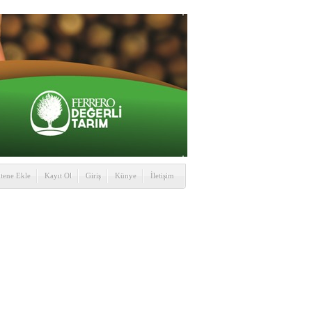
itene Ekle
Kayıt Ol
Giriş
Künye
İletişim