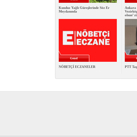
Kunduz Yağlı Güreşlerinde Söz Er
Ankara 
Meydanında
Vezirkö
olsun’ z
Genel
NÖBETÇİ ECZANELER
PTT Taş