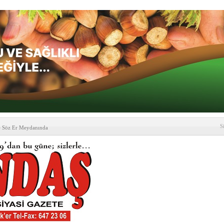
S
e Söz Er Meydanında
formu’ndan Vezirköprü
’ ziyareti