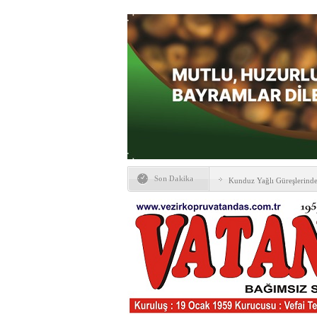
Son Dakika
Kunduz Yağlı Güreşlerind
Ankara & Vezirköprü Plat
Kaymakamına ‘hayırlı olsun
KAYBETTİKLERİMİZ
NÖBETÇİ ECZANELER
PTT Taşerona Geçiyor
Erhan Parlar vefat etti