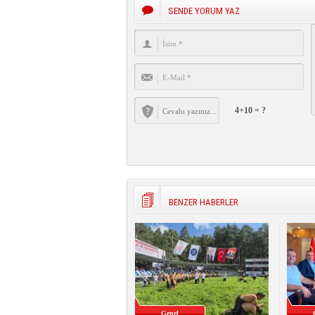
SENDE YORUM YAZ
4+10 = ?
BENZER HABERLER
Genel