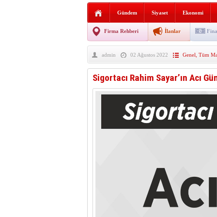
AGD Vezirköprü Temsilciliğ
Gündem
Siyaset
Ekonomi
HAYATIN İÇİNDEN BE
Firma Rehberi
İlanlar
Fina
BANA GÖRE
admin
02 Ağustos 2022
Genel
,
Tüm Man
Vezirköprü CHP’de istifa 
Sigortacı Rahim Sayar’ın Acı Gü