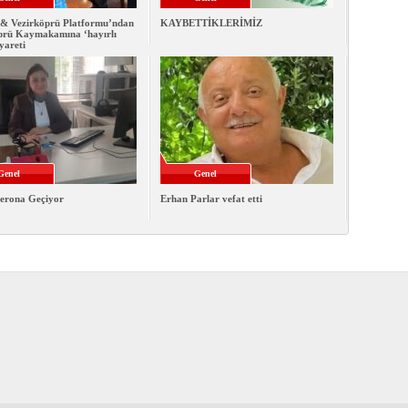
& Vezirköprü Platformu’ndan
KAYBETTİKLERİMİZ
prü Kaymakamına ‘hayırlı
iyareti
Genel
Genel
erona Geçiyor
Erhan Parlar vefat etti