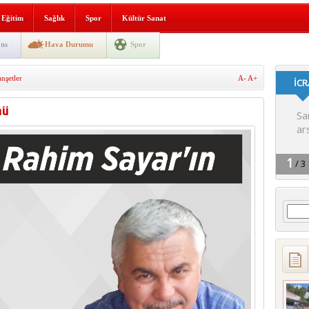
i yeni hizmet binası açıldı
Eğitim
Sağlık
Spor
Kültür Sanat
SLENME
ns
Hava Durumu
Spor
şetler
A-
A+
depremi yaşandı!
nü
Arama