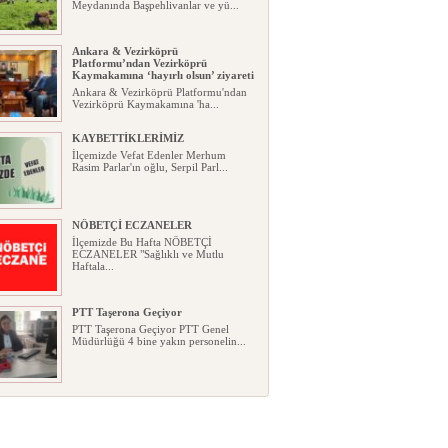
Meydanında Başpehlivanlar ve yü...
Ankara & Vezirköprü
Platformu’ndan Vezirköprü
Kaymakamına ‘hayırlı olsun’ ziyareti
Ankara & Vezirköprü Platformu'ndan
Vezirköprü Kaymakamına 'ha...
KAYBETTİKLERİMİZ
İlçemizde Vefat Edenler Merhum
Rasim Parlar'ın oğlu, Serpil Parl...
NÖBETÇİ ECZANELER
İlçemizde Bu Hafta NÖBETÇİ
ECZANELER "Sağlıklı ve Mutlu
Haftala...
PTT Taşerona Geçiyor
PTT Taşerona Geçiyor PTT Genel
Müdürlüğü 4 bine yakın personelin...
Erhan Parlar vefat etti
Erhan Parlar vefat etti Samsun'da
ikamet eden Vezirköprülü eski ...