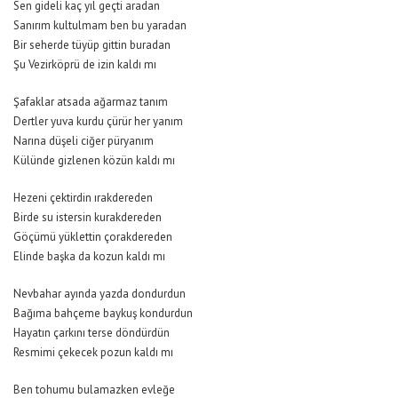
Sen gideli kaç yıl geçti aradan
Sanırım kultulmam ben bu yaradan
Bir seherde tüyüp gittin buradan
Şu Vezirköprü de izin kaldı mı
Şafaklar atsada ağarmaz tanım
Dertler yuva kurdu çürür her yanım
Narına düşeli ciğer püryanım
Külünde gizlenen közün kaldı mı
Hezeni çektirdin ırakdereden
Birde su istersin kurakdereden
Göçümü yüklettin çorakdereden
Elinde başka da kozun kaldı mı
Nevbahar ayında yazda dondurdun
Bağıma bahçeme baykuş kondurdun
Hayatın çarkını terse döndürdün
Resmimi çekecek pozun kaldı mı
Ben tohumu bulamazken evleğe