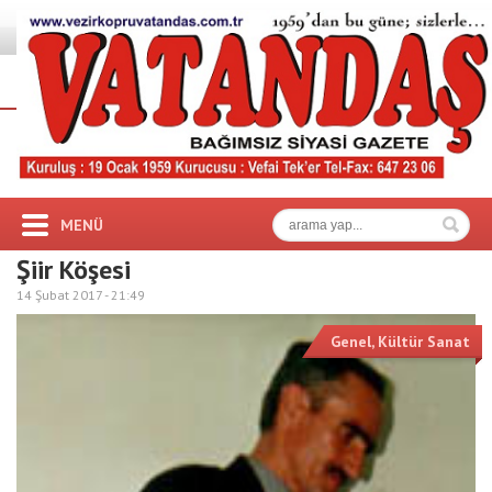
MENÜ
Şiir Köşesi
14 Şubat 2017 -
21:49
Genel
,
Kültür Sanat