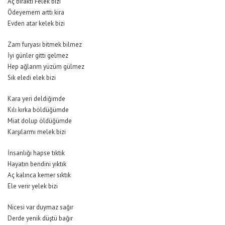
Aç bıraktı Felek bizi
Ödeyemem arttı kira
Evden atar kelek bizi
Zam furyası bitmek bilmez
İyi günler gitti gelmez
Hep ağlarım yüzüm gülmez
Sık eledi elek bizi
Kara yeri deldiğimde
Kılı kırka böldüğümde
Miat dolup öldüğümde
Karşılarmı melek bizi
İnsanlığı hapse tıktık
Hayatın bendini yıktık
Aç kalınca kemer sıktık
Ele verir yelek bizi
Nicesi var duymaz sağır
Derde yenik düştü bağır