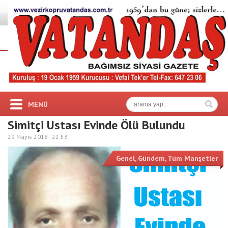
MENÜ
Simitçi Ustası Evinde Ölü Bulundu
29 Mayıs 2018 -
22:53
Genel
,
Gündem
,
Tüm Manşetler