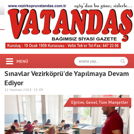
MENÜ
Sınavlar Vezirköprü’de Yapılmaya Devam
Ediyor
12 Haziran 2019 -
15:09
Eğitim
,
Genel
,
Tüm Manşetler