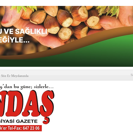
S
e Söz Er Meydanında
formu’ndan Vezirköprü
’ ziyareti