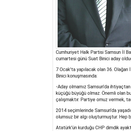
Cumhuriyet Halk Partisi Samsun İl Başk
cumartesi günü Suat Binici aday oldu
7 Ocak’ta yapılacak olan 36. Olağan 
Binici konuşmasında:
-Aday olmamız Samsun’da ihtiyaçtan d
küçüğü büyüğü olmaz. Önemli olan bul
çalışmaktır. Partiye omuz vermek, taş
2014 seçimlerinde Samsun’da yaşadığ
olumsuz bir algı oluşturmuştur. Hep bi
Atatürk’ün kurduğu CHP dimdik ayakta