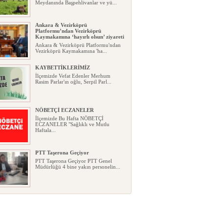
Meydanında Başpehlivanlar ve yü...
Ankara & Vezirköprü
Platformu’ndan Vezirköprü
Kaymakamına ‘hayırlı olsun’ ziyareti
Ankara & Vezirköprü Platformu'ndan
Vezirköprü Kaymakamına 'ha...
KAYBETTİKLERİMİZ
İlçemizde Vefat Edenler Merhum
Rasim Parlar'ın oğlu, Serpil Parl...
NÖBETÇİ ECZANELER
İlçemizde Bu Hafta NÖBETÇİ
ECZANELER "Sağlıklı ve Mutlu
Haftala...
PTT Taşerona Geçiyor
PTT Taşerona Geçiyor PTT Genel
Müdürlüğü 4 bine yakın personelin...
Erhan Parlar vefat etti
Erhan Parlar vefat etti Samsun'da
ikamet eden Vezirköprülü eski ...