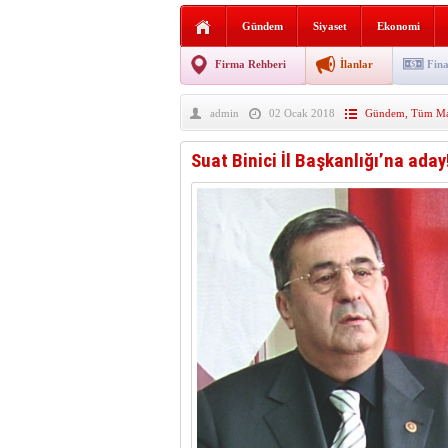
AGD Vezirköprü Temsilciliğ
Gündem
Siyaset
Ekonomi
HAYATIN İÇİNDEN BE
Firma Rehberi
İlanlar
Fina
BANA GÖRE
admin
02 Ocak 2018
Gündem
,
Tüm Ma
Vezirköprü CHP’de istifa 
Suat Binici İl Başkanlığı’na aday!