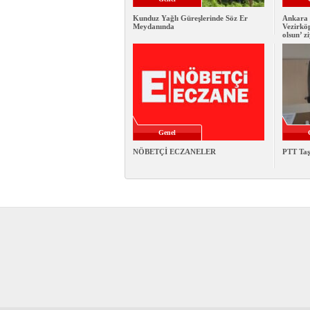
Kunduz Yağlı Güreşlerinde Söz Er
Ankara 
Meydanında
Vezirkö
olsun’ z
Genel
NÖBETÇİ ECZANELER
PTT Taş