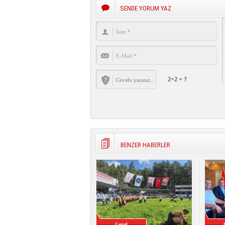
SENDE YORUM YAZ
2+2 = ?
BENZER HABERLER
Genel