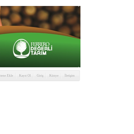
itene Ekle
Kayıt Ol
Giriş
Künye
İletişim