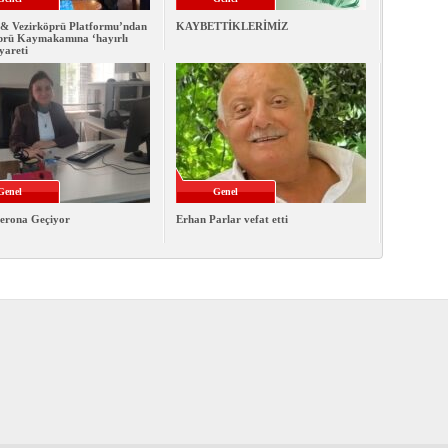
& Vezirköprü Platformu’ndan
KAYBETTİKLERİMİZ
prü Kaymakamına ‘hayırlı
iyareti
Genel
Genel
erona Geçiyor
Erhan Parlar vefat etti