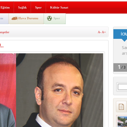
i yeni hizmet binası açıldı
Eğitim
Sağlık
Spor
Kültür Sanat
SLENME
ns
Hava Durumu
Spor
nşetler
A-
A+
depremi yaşandı!
..
Arama