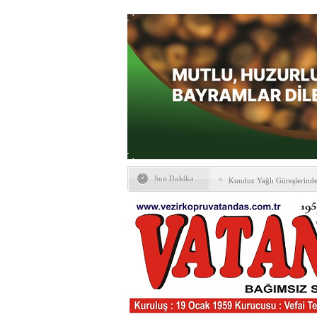
Son Dakika
Kunduz Yağlı Güreşlerind
Ankara & Vezirköprü Plat
Kaymakamına ‘hayırlı olsun
KAYBETTİKLERİMİZ
NÖBETÇİ ECZANELER
PTT Taşerona Geçiyor
Erhan Parlar vefat etti