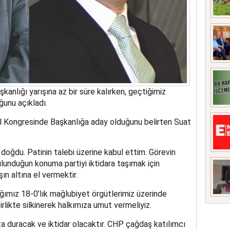
anlığı yarışına az bir süre kalırken, geçtiğimiz
ğunu açıkladı.
İl Kongresinde Başkanlığa aday olduğunu belirten Suat
oğdu. Patinin talebi üzerine kabul ettim. Görevin
unduğun konuma partiyi iktidara taşımak için
ın altına el vermektir.
ımız 18-0’lık mağlubiyet örgütlerimiz üzerinde
rlikte silkinerek halkımıza umut vermeliyiz.
 duracak ve iktidar olacaktır. CHP çağdaş katılımcı