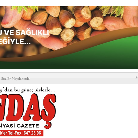
S
e Söz Er Meydanında
formu’ndan Vezirköprü
’ ziyareti