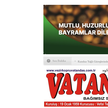
Son Dakika
Kunduz Yağlı Güreşlerind
Ankara & Vezirköprü Plat
Kaymakamına ‘hayırlı olsun
KAYBETTİKLERİMİZ
NÖBETÇİ ECZANELER
PTT Taşerona Geçiyor
Erhan Parlar vefat etti