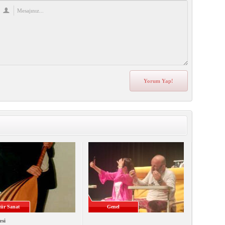
ür Sanat
Genel
esi