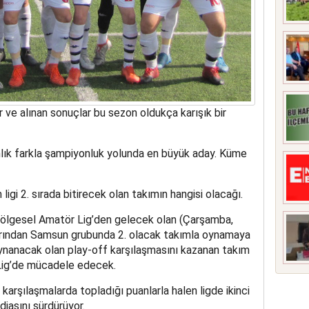
e alınan sonuçlar bu sezon oldukça karışık bir
lık farkla şampiyonluk yolunda en büyük aday. Küme
ligi 2. sırada bitirecek olan takımın hangisi olacağı.
 Bölgesel Amatör Lig’den gelecek olan (Çarşamba,
arından Samsun grubunda 2. olacak takımla oynamaya
nanacak olan play-off karşılaşmasını kazanan takım
Lig’de mücadele edecek.
karşılaşmalarda topladığı puanlarla halen ligde ikinci
diasını sürdürüyor.