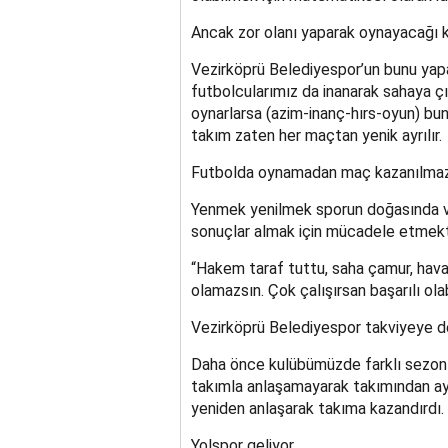
Ancak zor olanı yaparak oynayacağı
Vezirköprü Belediyespor’un bunu yapa
futbolcularımız da inanarak sahaya çık
oynarlarsa (azim-inanç-hırs-oyun) bunl
takım zaten her maçtan yenik ayrılır.
Futbolda oynamadan maç kazanılmaz
Yenmek yenilmek sporun doğasında var
sonuçlar almak için mücadele etmekti
“Hakem taraf tuttu, saha çamur, hava 
olamazsın. Çok çalışırsan başarılı olabi
Vezirköprü Belediyespor takviyeye d
Daha önce kulübümüzde farklı sezonl
takımla anlaşamayarak takımından ayrı
yeniden anlaşarak takıma kazandırdı.
Yolspor geliyor