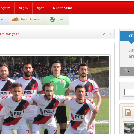
i yeni hizmet binası açıldı
Eğitim
Sağlık
Spor
Kültür Sanat
SLENME
ns
Hava Durumu
Spor
üm Manşetler
A-
A+
depremi yaşandı!
Arama