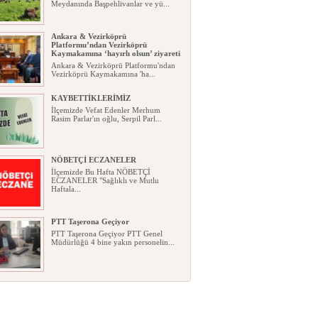
Meydanında Başpehlivanlar ve yü...
Ankara & Vezirköprü
Platformu’ndan Vezirköprü
Kaymakamına ‘hayırlı olsun’ ziyareti
Ankara & Vezirköprü Platformu'ndan
Vezirköprü Kaymakamına 'ha...
KAYBETTİKLERİMİZ
İlçemizde Vefat Edenler Merhum
Rasim Parlar'ın oğlu, Serpil Parl...
NÖBETÇİ ECZANELER
İlçemizde Bu Hafta NÖBETÇİ
ECZANELER "Sağlıklı ve Mutlu
Haftala...
PTT Taşerona Geçiyor
PTT Taşerona Geçiyor PTT Genel
Müdürlüğü 4 bine yakın personelin...
Erhan Parlar vefat etti
Erhan Parlar vefat etti Samsun'da
ikamet eden Vezirköprülü eski ...