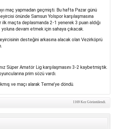
ayı maç yapmadan geçmişti. Bu hafta Pazar günü
seyircisi önünde Samsun Yolspor karşılaşmasına
r ilk maçta deplasmanda 2-1 yenerek 3 puan aldığı
e yoluna devam etmek için sahaya çıkacak.
yircisinin desteğini arkasına alacak olan Vezirköprü
.
ız Süper Amatör Lig karşılaşmasını 3-2 kaybetmiştik.
yuncularına prim sözü vardı.
kmış ve maçı alarak Terme’ye döndü.
1169 Kez Görüntülendi.