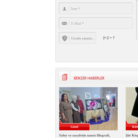
2+2 = ?
BENZER HABERLER
Genel
Kült
Sabır ve zarafetin sanatı filografi,
Şiir Köş