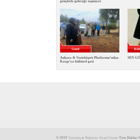
gençlerle geleceğe taşınıyor
Genel
Kült
Ankara & Vezirköprü Platformu’ndan
SEN G
Kargı’ya kültürel gezi
© 2019
Vatandaş ● Bağımsız Siyasi Gazete
Tüm Hakları Sa