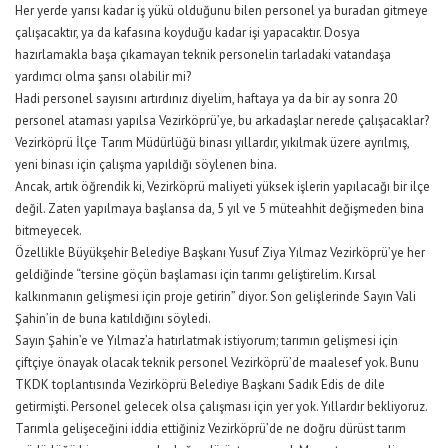
Her yerde yarısı kadar iş yükü olduğunu bilen personel ya buradan gitmeye
çalışacaktır, ya da kafasına koyduğu kadar işi yapacaktır. Dosya
hazırlamakla başa çıkamayan teknik personelin tarladaki vatandaşa
yardımcı olma şansı olabilir mi?
Hadi personel sayısını artırdınız diyelim, haftaya ya da bir ay sonra 20
personel ataması yapılsa Vezirköprü’ye, bu arkadaşlar nerede çalışacaklar?
Vezirköprü İlçe Tarım Müdürlüğü binası yıllardır, yıkılmak üzere ayrılmış,
yeni binası için çalışma yapıldığı söylenen bina.
Ancak, artık öğrendik ki, Vezirköprü maliyeti yüksek işlerin yapılacağı bir ilçe
değil. Zaten yapılmaya başlansa da, 5 yıl ve 5 müteahhit değişmeden bina
bitmeyecek.
Özellikle Büyükşehir Belediye Başkanı Yusuf Ziya Yılmaz Vezirköprü’ye her
geldiğinde “tersine göçün başlaması için tarımı geliştirelim. Kırsal
kalkınmanın gelişmesi için proje getirin” diyor. Son gelişlerinde Sayın Vali
Şahin’in de buna katıldığını söyledi.
Sayın Şahin’e ve Yılmaz’a hatırlatmak istiyorum; tarımın gelişmesi için
çiftçiye önayak olacak teknik personel Vezirköprü’de maalesef yok. Bunu
TKDK toplantısında Vezirköprü Belediye Başkanı Sadık Edis de dile
getirmişti. Personel gelecek olsa çalışması için yer yok. Yıllardır bekliyoruz.
Tarımla gelişeceğini iddia ettiğiniz Vezirköprü’de ne doğru dürüst tarım