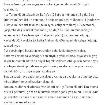
Buna rağmen çalışan sayısı en az olan ilçe de tahmin ettiğiniz gibi
Vezirköprü.
İlçe Tarım Müdürlüklerinde; Bafra’da (28 ziraat mühendisi, 2 gıda, 2 su
ürünleri mühendisi, 14 veteriner, 6 tütün teknolojisi mühendisi, 1 jeodezi ve
1 kimya mühendisi, teknikeri, teknisyeni çalışanı toplam) 105 personel,
Çarşamba’da (37 ziraat mühendisi, 1 gıda, 3 su ürünleri mühendisi, 11
veteriner, teknikeri, teknisyeni çalışanı toplam) 85 personel olduğu,
Havza’da 35, Kavak’ta 23, hatta Atakum’da 60’ın üzerinde çalışan olduğu
kaydediliyor.
Oysa Vezirköprü buraların hepsinden daha fazla dosyaya sahip.
Bafra ve Çarşamba Vezirköprü’den büyük diyebilirsiniz. Dosya sayısı çiftçi
sayısı ile orantılı. Bafra’da büyük toprak sahipleri olduğu için dosya sayısı
az oluyor. Vezirköprü’de ise küçük toprak parçaları çok sayıda mirasçı
barındırdığı için dosya sayısı fazlalaşıyor.
Burada yapılmaya çalışılan, ancak geç kalmış bir uygulama olan toprakta
miras düzenlemesini hatırlamak gerek.
Konumuza dönecek olursak, Vezirköprü’de İlçe Tarım Müdürü kim olursa
olsun, ilçe tarımı için fazla bir üretim yapma şansı yok. Bunu Dursun Okur
çalışkanlığı ile biraz olsun kırmıştı ama o zamanda da aynı personel
sıkıntısı devam ediyordu.