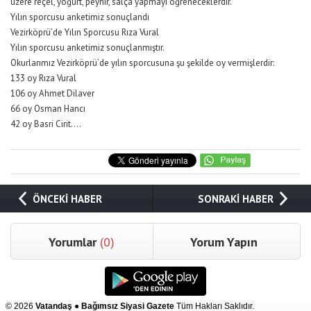
üzere reçel, yoğurt, peynir, salça yapmayı öğreneceklerdir.
Yılın sporcusu anketimiz sonuçlandı
Vezirköprü’de Yılın Sporcusu Rıza Vural
Yılın sporcusu anketimiz sonuçlanmıştır.
Okurlarımız Vezirköprü’de yılın sporcusuna şu şekilde oy vermişlerdir:
133 oy Rıza Vural
106 oy Ahmet Dilaver
66 oy Osman Hancı
42 oy Basri Cirit….
ÖNCEKİ HABER
SONRAKİ HABER
Yorumlar
(0)
Yorum Yapın
© 2026
Vatandaş ● Bağımsız Siyasi Gazete
Tüm Hakları Saklıdır.