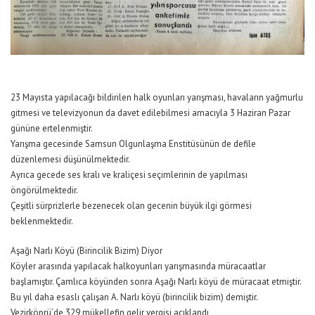
23 Mayısta yapılacağı bildirilen halk oyunları yarışması, havaların yağmurlu
gitmesi ve televizyonun da davet edilebilmesi amacıyla 3 Haziran Pazar
gününe ertelenmiştir.
Yarışma gecesinde Samsun Olgunlaşma Enstitüsünün de defile
düzenlemesi düşünülmektedir.
Ayrıca gecede ses kralı ve kraliçesi seçimlerinin de yapılması
öngörülmektedir.
Çeşitli sürprizlerle bezenecek olan gecenin büyük ilgi görmesi
beklenmektedir.
Aşağı Narlı Köyü (Birincilik Bizim) Diyor
Köyler arasında yapılacak halkoyunları yarışmasında müracaatlar
başlamıştır. Çamlıca köyünden sonra Aşağı Narlı köyü de müracaat etmiştir.
Bu yıl daha esaslı çalışan A. Narlı köyü (birincilik bizim) demiştir.
Vezirköprü’de 329 mükellefin gelir vergisi açıklandı