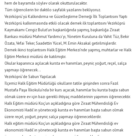
hem de bayramda söylev olarak okutturulacaktır.
Tüm öğrencilerin bir daktilo sayfalık yazılarını bekliyoruz.
Vezirköprü’yü Kalkındırma ve Güzelleştirme Derneği İlk Toplantısını Yaptı
Vezirköprü kalkınmasında etkili olacak dernek ilk toplantısını Vezirköprü
Kaymakamı Cengiz Bulut’un başkanlığında yapmış, başkanlığa Ziraat
Bankası müdürü Mahmut Yardımcı’yı, Yönetim Kuruluna da Vahit Tüz, Bekir
Özata, Vefai Teker, Saadettin Yücel, M. Emin Aksakal getirilmişlerdir.
Dernek ikinci toplantısını Halk Eğitim Merkezi’nde yapmış, muhtarlar ve Halk
Eğitim Merkezi müdürü de katılmıştır.
Okular kapanınca açılacak kursta ev hanımları, peynir, yoğurt, reçel, salça
yapmayı öğrenecek…
Vezirköprü’de Sabun Yapılacak
İlçemiz Halk Eğitim Müdürlüğü okulların tatile girişinden sonra Fazıl
Mustafa Paşa İlkokulu’nda bir kurs açacak, hanımlar bu kursta başta sabun
olmak üzere ev için bazı gerekli ihtiyaç maddelerinin yapımını öğrenecektir.
Halk Eğitim müdürü Koç’un açıkladığına göre Ziraat Mühendisliği Ev
Ekonomisti Hadıl’ın yöneteceği kursta ev hanımları başta sabun olmak
üzere reçel, yoğurt, peynir, salça yapmayı öğreneceklerdir.
Halk eğitim müdürü Koç’un açıkladığına göre Ziraat Mühendisliği ev
ekonomisti Hadıl’ın yöneteceği kursta ev hanımları başta sabun olmak