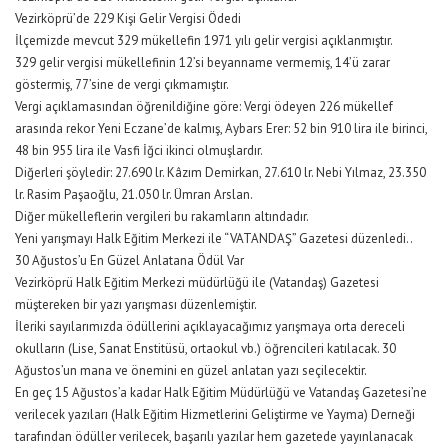
Vezirköprü’de 229 Kişi Gelir Vergisi Ödedi
İlçemizde mevcut 329 mükellefin 1971 yılı gelir vergisi açıklanmıştır.
329 gelir vergisi mükellefinin 12’si beyanname vermemiş, 14’ü zarar
göstermiş, 77’sine de vergi çıkmamıştır.
Vergi açıklamasından öğrenildiğine göre: Vergi ödeyen 226 mükellef
arasında rekor Yeni Eczane’de kalmış, Aybars Erer: 52 bin 910 lira ile birinci,
48 bin 955 lira ile Vasfi İğci ikinci olmuşlardır.
Diğerleri şöyledir: 27.690 lr. Kâzım Demirkan, 27.610 lr. Nebi Yılmaz, 23.350
lr. Rasim Paşaoğlu, 21.050 lr. Ümran Arslan.
Diğer mükelleflerin vergileri bu rakamların altındadır.
Yeni yarışmayı Halk Eğitim Merkezi ile “VATANDAŞ” Gazetesi düzenledi..
30 Ağustos’u En Güzel Anlatana Ödül Var
Vezirköprü Halk Eğitim Merkezi müdürlüğü ile (Vatandaş) Gazetesi
müştereken bir yazı yarışması düzenlemiştir.
İleriki sayılarımızda ödüllerini açıklayacağımız yarışmaya orta dereceli
okulların (Lise, Sanat Enstitüsü, ortaokul vb.) öğrencileri katılacak. 30
Ağustos’un mana ve önemini en güzel anlatan yazı seçilecektir.
En geç 15 Ağustos’a kadar Halk Eğitim Müdürlüğü ve Vatandaş Gazetesi’ne
verilecek yazıları (Halk Eğitim Hizmetlerini Geliştirme ve Yayma) Derneği
tarafından ödüller verilecek, başarılı yazılar hem gazetede yayınlanacak