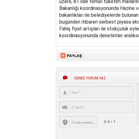
üzere, 81 ilde temel tüketim malların
Bakanlığı koordinasyonunda Hazine ve
bakanlıkları ile belediyelerde bulunan
bugünden itibaren serbest piyasa ek
Fahiş fiyat artışları ile stokçuluk ey
koordinasyonunda denetimler aralık
SENDE YORUM YAZ
3+3 = ?