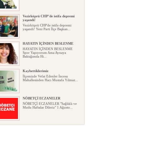
Vezirköprü CHP’de istifa depremi
yaşandı!
Vezirköprü CHP'de istifa depremi
yaşandı! Yeni Parti İlçe Başkan...
HAYATIN İÇİNDEN BESLENME
HAYATIN İÇİNDEN BESLENME
Spor Yapıyorum Ama Aynaya
Baktığımda Hi...
Kaybettiklerimiz
İlçemizde Vefat Edenler İncesu
Mahallesinden Hacı Mustafa Yılmaz...
NÖBETÇİ ECZANELER
NÖBETÇİ ECZANELER "Sağlıklı ve
Mutlu Haftalar Dileriz" 1 Ağusto...
Okullarda yeni dönem: Yönetmelik
kapsamlı şekilde değişti
Okullarda yeni dönem: Yönetmelik
kapsamlı şekilde değişti Resmî ...