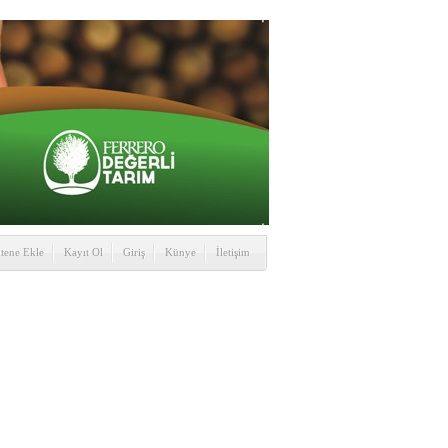
itene Ekle
Kayıt Ol
Giriş
Künye
İletişim