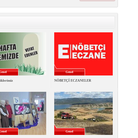
Genel
Genel
iklerimiz
NÖBETÇİ ECZANELER
Genel
Genel