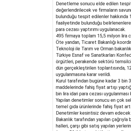
Denetleme sonucu elde edilen tespit
değerlendirilecek ve firmaların savun
bulunduğu tespit edilenler hakkında 1
faaliyetinde bulunduğu belirlenenlere 
para cezası yaptırımı uygulanacak.
495 firmaya toplam 15,5 milyon lira 
Öte yandan, Ticaret Bakanlığı koordi
Teknoloji ile Tarım ve Orman bakanlıkl
Türkiye Esnaf ve Sanatkarları Konfede
örgütleri, perakende sektörü temsilc
dün gerçekleştirilen toplantısında, 12
uygulanmasına karar verildi.
Kurul tarafından bugüne kadar 3 bin 
maddelerinde fahiş fiyat artışı yapt
bin lira idari para cezası uygulanması k
Yapılan denetimler sonucu en çok seb
temel gıda ürünlerinde fahiş fiyat artı
Denetimler kesintisiz devam edecek
Bakanlık tarafından yapılan çağrıyla b
halleri, çarşı gibi satış yapılan yerler