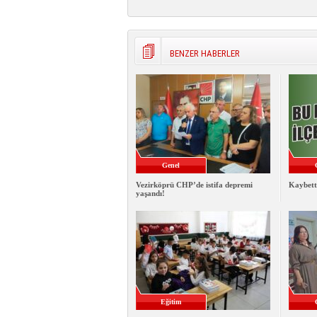
BENZER HABERLER
Genel
Vezirköprü CHP’de istifa depremi
Kaybett
yaşandı!
Eğitim