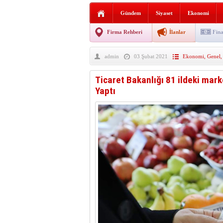
Sabır ve zarafetin sanatı fi
Gündem
Siyaset
Ekonomi
taşınıyor
Vezirköprü’de iki ayrı yan
Firma Rehberi
İlanlar
Fina
Hafif ticari araç takla attı!
admin
03 Şubat 2021
Ekonomi
,
Genel
“Yaz Seninle Güzel” doğa
Ticaret Bakanlığı 81 ildeki mark
Yaptı