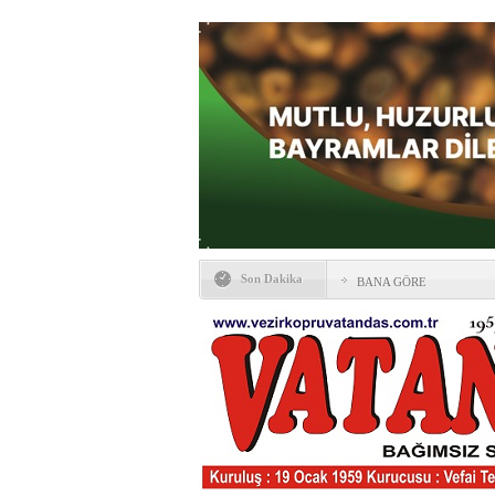
Son Dakika
BANA GÖRE
Vezirköprü CHP’de istifa 
HAYATIN İÇİNDEN BE
Kaybettiklerimiz
NÖBETÇİ ECZANELER
Okullarda yeni dönem: Yön
değişti