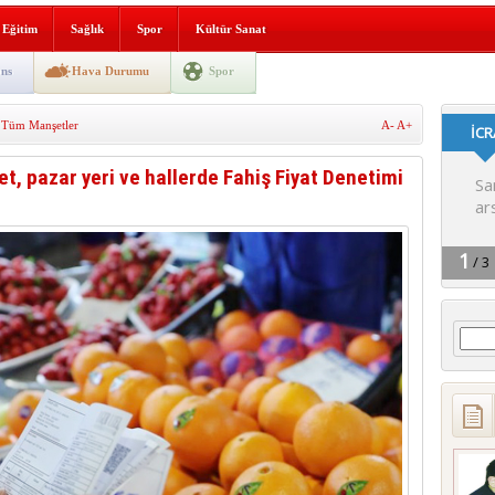
lografi, gençlerle geleceğe
Eğitim
Sağlık
Spor
Kültür Sanat
gın korkuttu
ns
Hava Durumu
Spor
 2’si Çocuk 5 Yaralı
,
Tüm Manşetler
A-
A+
 yürüyüşü
et, pazar yeri ve hallerde Fahiş Fiyat Denetimi
Arama