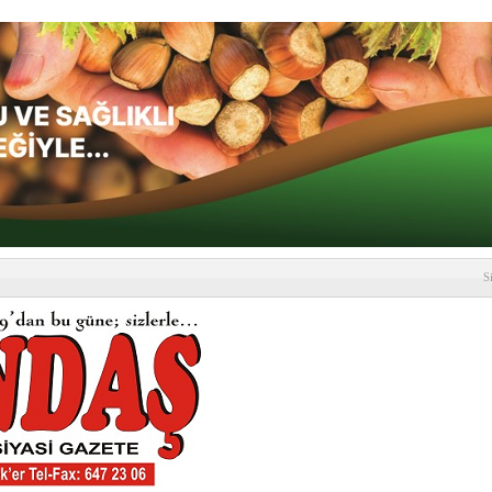
S
depremi yaşandı!
SLENME
etmelik kapsamlı şekilde