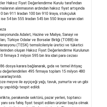
ler Haksız Fiyat Değerlendirme Kurulu tarafından
malarının alınmasının ardından haksız fiyat artışında
0 bin 911 liradan 100 bin 910 liraya, stokçuluk
ise 54 bin 555 liradan 545 bin 550 liraya varan idari
ceza
nasyonunda Adalet, Hazine ve Maliye, Sanayi ve
arı, Türkiye Odalar ve Borsalar Birliği (TOBB) ile
rasyonu (TESK) temsilcileriyle üretici ve tüketici
ilerinden oluşan Haksız Fiyat Değerlendirme Kurulunun
0 firmaya 3 milyon 595 bin lira idari para cezası
386 dosya karara bağlanarak, gıda ve temel ihtiyaç
ığı değerlendirilen 495 firmaya toplam 15 milyon 480
ararlaştırıldı.
ze meyve ile ayçiçeği yağı, tavuk, yumurta ve un gibi
şı yapıldığı tespit edildi.
irlikte, perakende sektörü, pazar yerleri, toptancı
in yanı sıra fahiş fiyat tespit edilen ürünler başta olmak