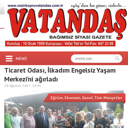
MENÜ
Ticaret Odası, İlkadım Engelsiz Yaşam
Merkezi’ni ağırladı
29 Ağustos 2017 -
19:41
Eğitim
,
Ekonomi
,
Genel
,
Tüm Manşetler