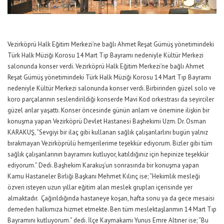
Vezirköprü Halk Eğitim Merkezi’ne bağlı Ahmet Reşat Gümüş yönetimindeki
Türk Halk Müziği Korosu 14 Mart Tıp Bayramı nedeniyle Kültür Merkezi
salonunda konser verdi. Vezirköprü Halk Eğitim Merkezi’ne bağlı Ahmet
Reşat Gümüş yönetimindeki Türk Halk Müziği Korosu 14 Mart Tıp Bayramı
nedeniyle Kültür Merkezi salonunda konser verdi. Birbirinden güzel solo ve
koro parçalarının seslendirildiği konserde Mavi Kod orkestrası da seyirciler
güzel anlar yaşattı. Konser öncesinde günün anlam ve önemine ilişkin bir
konuşma yapan Vezirköprü Devlet Hastanesi Başhekimi Uzm. Dr. Osman
KARAKUŞ, “Sevgiyi bir ilaç gibi kullanan sağlık çalışanlarlını bugün yalnız
bırakmayan Vezirköprülü hemşerilerime teşekkür ediyorum. Bizler gibi tüm
sağlık çalışanlarının bayramını kutluyor, katıldığınız için hepinize teşekkür
ediyorum.” Dedi. Başhekim Karakuş’un sonrasında bir konuşma yapan
Kamu Hastaneler Birliği Başkanı Mehmet Kılınç ise; “Hekimlik mesleği
özveri isteyen uzun yıllar eğitim alan meslek grupları içerisinde yer
almaktadır. Çağırıldığında hastaneye koşan, hafta sonu ya da gece mesaisi
demeden halkımıza hizmet etmekte. Ben tüm meslektaşlarımın 14 Mart Tıp
Bayramını kutluyorum.” dedi. İlçe Kaymakamı Yunus Emre Altıner ise; “Bu