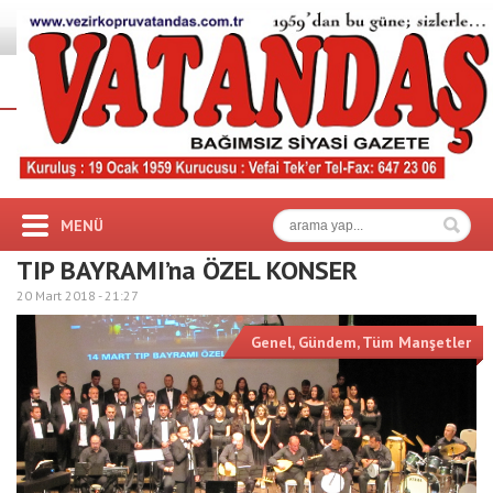
MENÜ
TIP BAYRAMI’na ÖZEL KONSER
20 Mart 2018 -
21:27
Genel
,
Gündem
,
Tüm Manşetler