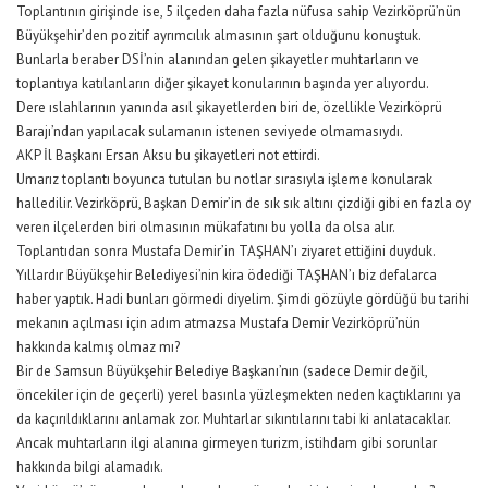
Toplantının girişinde ise, 5 ilçeden daha fazla nüfusa sahip Vezirköprü’nün
Büyükşehir’den pozitif ayrımcılık almasının şart olduğunu konuştuk.
Bunlarla beraber DSİ’nin alanından gelen şikayetler muhtarların ve
toplantıya katılanların diğer şikayet konularının başında yer alıyordu.
Dere ıslahlarının yanında asıl şikayetlerden biri de, özellikle Vezirköprü
Barajı’ndan yapılacak sulamanın istenen seviyede olmamasıydı.
AKP İl Başkanı Ersan Aksu bu şikayetleri not ettirdi.
Umarız toplantı boyunca tutulan bu notlar sırasıyla işleme konularak
halledilir. Vezirköprü, Başkan Demir’in de sık sık altını çizdiği gibi en fazla oy
veren ilçelerden biri olmasının mükafatını bu yolla da olsa alır.
Toplantıdan sonra Mustafa Demir’in TAŞHAN’ı ziyaret ettiğini duyduk.
Yıllardır Büyükşehir Belediyesi’nin kira ödediği TAŞHAN’ı biz defalarca
haber yaptık. Hadi bunları görmedi diyelim. Şimdi gözüyle gördüğü bu tarihi
mekanın açılması için adım atmazsa Mustafa Demir Vezirköprü’nün
hakkında kalmış olmaz mı?
Bir de Samsun Büyükşehir Belediye Başkanı’nın (sadece Demir değil,
öncekiler için de geçerli) yerel basınla yüzleşmekten neden kaçtıklarını ya
da kaçırıldıklarını anlamak zor. Muhtarlar sıkıntılarını tabi ki anlatacaklar.
Ancak muhtarların ilgi alanına girmeyen turizm, istihdam gibi sorunlar
hakkında bilgi alamadık.