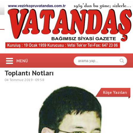
MENÜ
Toplantı Notları
04 Temmuz 2019 -
09:58
Köşe Yazıları