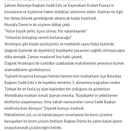
Şahsen Belediye Başkanı Sadık Edis ve Kaymakam Kudret Kurnaz’ın
konularına ve ilçelerine hakim oldukları izlenimini aldım. Alanları ile ilgili
her detayı bilerek gerektiğinde aktaracak kadar hazırlardı.
Mustafa Demir’in iki söylemi dikkat çekti:
“Yolun büyük şehiri, ilçesi olmaz. Yol vatandaşındır.”
“İmkanları birleştirip verimli kullanacağız”
Vezirköprü gibi büyük yüzölçümlü ve muhtarlık sayısı fazla ilçelerde
(dağınık ilçelerde de diyebiliriz) büyükşehir yasasının sağlıklı olmayacağını
iddia etmiştik. Zaman maalesef bizi haklı çıkardı.
Dağınık Vezirköprü’de özellikle uzaklardaki mahallelerin yeterince hizmet
alamadıklarını görebiliyoruz.
Toplantı boyunca konuşan hemen hemen tüm muhtarların ilçe Belediye
Başkanı Sadık Edis’e de teşekkür etmeleri, 3. dönemine başlarken neden
Türkiye’de en fazla oy alan kişilerden biri olduğunu da gösteriyor.
Ahmetbaba muhtarı İsmail Şişman mesela, “Büyükşehir’in yetkililerine
telefonla ulaşamıyoruz. Ama sabah namazından sonra Sadık Başkan
telefonla bize dönüyor.” Diyerek konuyu özetledi.
Mahallelerin yol, su ve kanalizasyon sorunlarının bir kısmı çözüme
kavuşurken bir kısmı çözüm bekliyor. Başkan Demir, bu yarım kalan işlerin
sıraya konarak çözüleceğini belirtti.