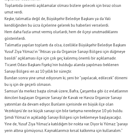
Toplantıda önemli açıklamalar olması bizlere gelecek için biraz olsun
umut verdi.
Keşke, talimatla değil de, Büyükşehir Belediye Başkanı ya da Vali
kendiliğinden bu ücra ilçelerine gelerek bu haberleri verselerdi.
Hem daha fazla umut vermiş olurlardı, hem de ilçeyi unutmadıklarını
gösterirlerdi.
Talimatla yapılan toplantı da olsa, özellikle Büyükşehir Belediye Başkanı
Yusuf Ziya Yılmaz’ın “İhtisas ya da Organize Sanayi Bölgesi için düğmeye
basıldı” açıklaması ilçe için çok geç kalınmış önemli bir açıklamadır.
Ticaret Odası Başkanı Fişekçi’nin bulduğu alanda yapılması beklenen
Sanayi Bölgesi en az 10 yıllık bir süreçtir.
Bundan sonra yine umut ediyorum ki, yeni bir “yapılacak, edilecek” dönemi
bu iş için de geçerli olmasın.
Samsun’da merkez başta olmak üzere, Bafra, Çarşamba gibi öz evlatlarının
ikincileri başlayan Organize Sanayi’de Kavak ve Havza Organize Sanayi
yatırımları da devam ediyor. Bunların içerisinde en büyük ilçe olan
Vezirköprü’de ise küçük sanayi için bile tartışma neredeyse 10 yılı buldu.
Şimdi Yılmaz’ın açıkladığı Sanayi Bölgesi için beklemeye başlayacağız.
Yine de, Yusuf Ziya Yılmaz’a katıldığım bir nokta var. Diyor ki Yılmaz: “parayı
yerin altına gömüyoruz. Kaynaklarımızı kırsal kalkınma için kullanalım.”