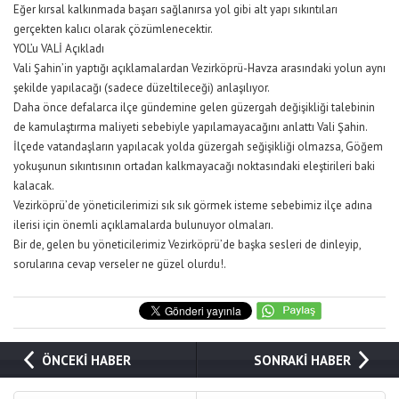
Eğer kırsal kalkınmada başarı sağlanırsa yol gibi alt yapı sıkıntıları
gerçekten kalıcı olarak çözümlenecektir.
YOL’u VALİ Açıkladı
Vali Şahin’in yaptığı açıklamalardan Vezirköprü-Havza arasındaki yolun aynı
şekilde yapılacağı (sadece düzeltileceği) anlaşılıyor.
Daha önce defalarca ilçe gündemine gelen güzergah değişikliği talebinin
de kamulaştırma maliyeti sebebiyle yapılamayacağını anlattı Vali Şahin.
İlçede vatandaşların yapılacak yolda güzergah seğişikliği olmazsa, Göğem
yokuşunun sıkıntısının ortadan kalkmayacağı noktasındaki eleştirileri baki
kalacak.
Vezirköprü’de yöneticilerimizi sık sık görmek isteme sebebimiz ilçe adına
ilerisi için önemli açıklamalarda bulunuyor olmaları.
Bir de, gelen bu yöneticilerimiz Vezirköprü’de başka sesleri de dinleyip,
sorularına cevap verseler ne güzel olurdu!.
ÖNCEKİ HABER
SONRAKİ HABER