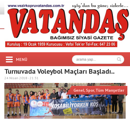
MENÜ
Turnuvada Voleybol Maçları Başladı..
24 Nisan 2018 -
21:31
Genel
,
Spor
,
Tüm Manşetler