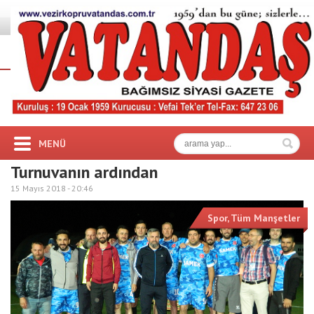
MENÜ
Turnuvanın ardından
15 Mayıs 2018 -
20:46
Spor
,
Tüm Manşetler