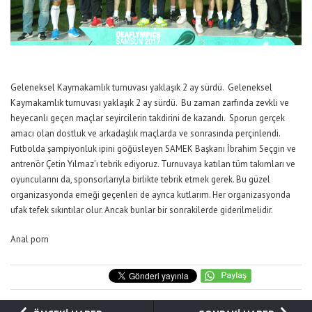
Geleneksel Kaymakamlık turnuvası yaklaşık 2 ay sürdü. Geleneksel
Kaymakamlık turnuvası yaklaşık 2 ay sürdü. Bu zaman zarfında zevkli ve
heyecanlı geçen maçlar seyircilerin takdirini de kazandı. Sporun gerçek
amacı olan dostluk ve arkadaşlık maçlarda ve sonrasında perçinlendi.
Futbolda şampiyonluk ipini göğüsleyen SAMEK Başkanı İbrahim Seçgin ve
antrenör Çetin Yılmaz’ı tebrik ediyoruz. Turnuvaya katılan tüm takımları ve
oyuncularını da, sponsorlarıyla birlikte tebrik etmek gerek. Bu güzel
organizasyonda emeği geçenleri de ayrıca kutlarım. Her organizasyonda
ufak tefek sıkıntılar olur. Ancak bunlar bir sonrakilerde giderilmelidir.
Anal porn