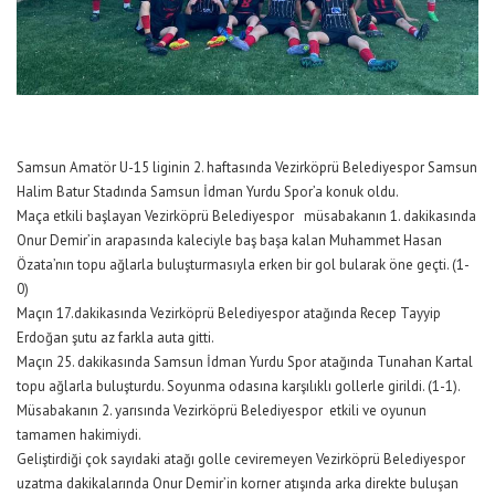
Samsun Amatör U-15 liginin 2. haftasında Vezirköprü Belediyespor Samsun
Halim Batur Stadında Samsun İdman Yurdu Spor’a konuk oldu.
Maça etkili başlayan Vezirköprü Belediyespor müsabakanın 1. dakikasında
Onur Demir’in arapasında kaleciyle baş başa kalan Muhammet Hasan
Özata’nın topu ağlarla buluşturmasıyla erken bir gol bularak öne geçti. (1-
0)
Maçın 17.dakikasında Vezirköprü Belediyespor atağında Recep Tayyip
Erdoğan şutu az farkla auta gitti.
Maçın 25. dakikasında Samsun İdman Yurdu Spor atağında Tunahan Kartal
topu ağlarla buluşturdu. Soyunma odasına karşılıklı gollerle girildi. (1-1).
Müsabakanın 2. yarısında Vezirköprü Belediyespor etkili ve oyunun
tamamen hakimiydi.
Geliştirdiği çok sayıdaki atağı golle ceviremeyen Vezirköprü Belediyespor
uzatma dakikalarında Onur Demir’in korner atışında arka direkte buluşan