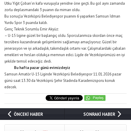
Utku Yiğit Çoban’ın kafa vuruşuyla yenidne öne geçti. Bu gol aynı zamanda
zorlu deplasmandaki 3 puanın da mimarı oldu.
Bu sonuçla Vezirköprü Belediyespor puanını 6 yaparken Samsun İdman
Yurdu Spor 3 puanda kaldı.
Genç Teknik Sorumlu Emir Akyüz:
– U-15 ligine güzel bir başlangıç oldu. Sporcularımıza skordan önce maç
tecrübesi kazandırarak gelişimlerini sağlamayı amaçlıyoruz. Güzel bir
jenerasyon ve iyi arkadaşlık, takımdaşlık ortamı var. Çalışmalardaki çabaları
emekleri ve hırsları oldukça memnun edici. Ligde de Vezirköprümüzü en iyi
şekilde temsil edeceğiz. dedi.
Bu hafta pazar günü evimizdeyiz
Samsun Amatör U-15 Liginde Vezirköprü Belediyespor 11.01.2026 pazar
günü saat 13.30 da Vezirköprü Şehir Stadında Karadenizsporu konuk
edecek.
ÖNCEKİ HABER
SONRAKİ HABER