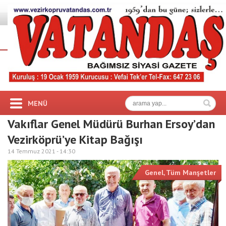
MENÜ
Vakıflar Genel Müdürü Burhan Ersoy’dan
Vezirköprü’ye Kitap Bağışı
14 Temmuz 2021 -
14:30
Genel
,
Tüm Manşetler