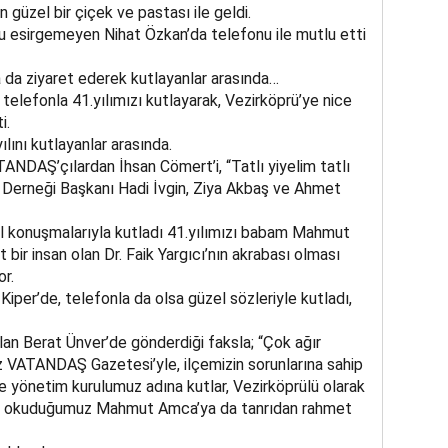
güzel bir çiçek ve pastası ile geldi.
nu esirgemeyen Nihat Özkan’da telefonu ile mutlu etti
 da ziyaret ederek kutlayanlar arasında…
elefonla 41.yılımızı kutlayarak, Vezirköprü’ye nice
i.
nı kutlayanlar arasında.
ANDAŞ’çılardan İhsan Cömert’i, “Tatlı yiyelim tatlı
Derneği Başkanı Hadi İvgin, Ziya Akbaş ve Ahmet
l konuşmalarıyla kutladı 41.yılımızı babam Mahmut
 bir insan olan Dr. Faik Yargıcı’nın akrabası olması
or.
iper’de, telefonla da olsa güzel sözleriyle kutladı,
lan Berat Ünver’de gönderdiği faksla; “Çok ağır
ız VATANDAŞ Gazetesi’yle, ilçemizin sorunlarına sahip
e yönetim kurulumuz adına kutlar, Vezirköprülü olarak
vkle okuduğumuz Mahmut Amca’ya da tanrıdan rahmet