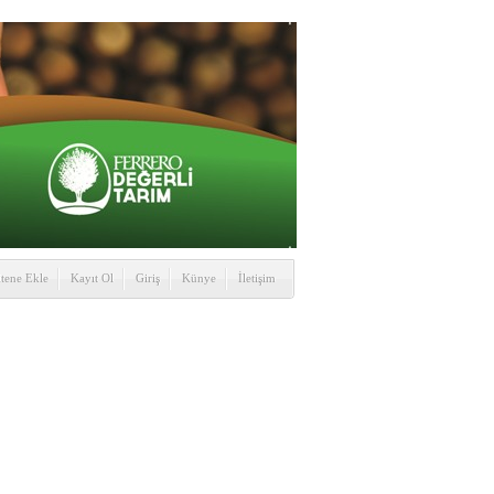
itene Ekle
Kayıt Ol
Giriş
Künye
İletişim