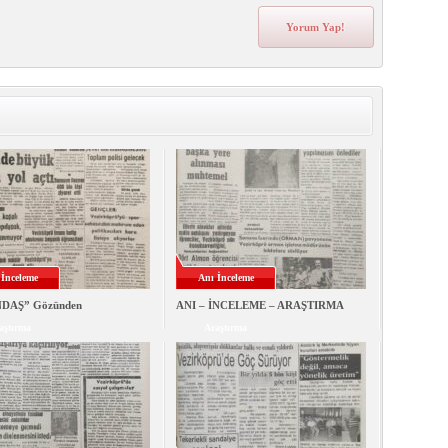
 İnceleme
Anı İnceleme
DAŞ” Gözünden
ANI – İNCELEME – ARAŞTIRMA
aştırma
Araştırma