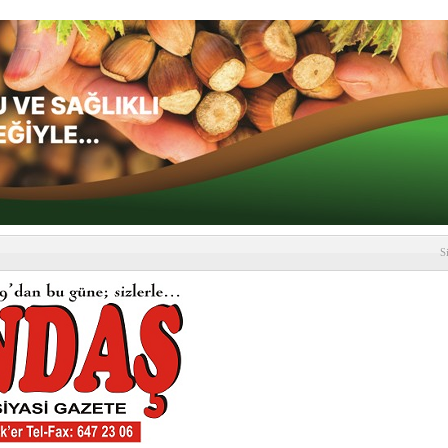
S
depremi yaşandı!
SLENME
etmelik kapsamlı şekilde