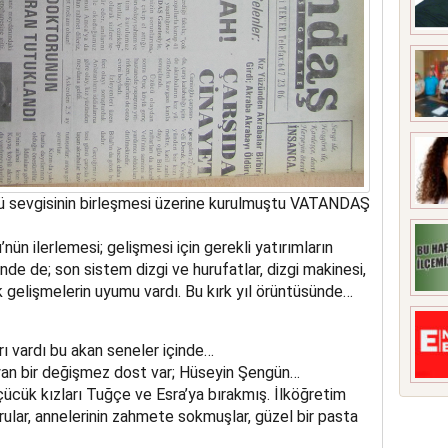
prü sevgisinin birleşmesi üzerine kurulmuştu VATANDAŞ
ün ilerlemesi; gelişmesi için gerekli yatırımların
nde de; son sistem dizgi ve hurufatlar, dizgi makinesi,
ik gelişmelerin uyumu vardı. Bu kırk yıl örüntüsünde…
rı vardı bu akan seneler içinde…
an bir değişmez dost var; Hüseyin Şengün…
çücük kızları Tuğçe ve Esra’ya bırakmış. İlköğretim
rular, annelerinin zahmete sokmuşlar, güzel bir pasta