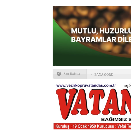
Son Dakika
BANA GÖRE
Vezirköprü CHP’de istifa 
HAYATIN İÇİNDEN BE
Kaybettiklerimiz
NÖBETÇİ ECZANELER
Okullarda yeni dönem: Yön
değişti