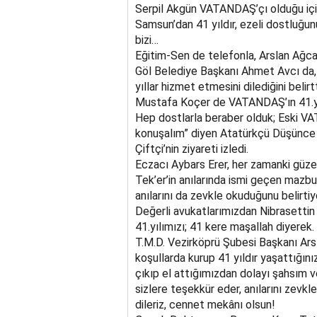
Serpil Akgün VATANDAŞ’çı olduğu için 
Samsun’dan 41 yıldır, ezeli dostluğu
bizi…
Eğitim-Sen de telefonla, Arslan Ağca
Göl Belediye Başkanı Ahmet Avcı da, t
yıllar hizmet etmesini dilediğini belirtt
Mustafa Koçer de VATANDAŞ’ın 41.yılı
Hep dostlarla beraber olduk; Eski VAT
konuşalım” diyen Atatürkçü Düşünce 
Çiftçi’nin ziyareti izledi.
Eczacı Aybars Erer, her zamanki güze
Tek’er’in anılarında ismi geçen mazbut
anılarını da zevkle okuduğunu belirtiy
Değerli avukatlarımızdan Nibrasettin K
41.yılımızı; 41 kere maşallah diyerek.
T.M.D. Vezirköprü Şubesi Başkanı Ars
koşullarda kurup 41 yıldır yaşattığın
çıkıp el attığımızdan dolayı şahsım v
sizlere teşekkür eder, anılarını ze
dileriz, cennet mekânı olsun!