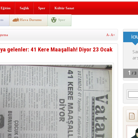
lografi, gençlerle geleceğe
Eğitim
Sağlık
Spor
Kültür Sanat
gın korkuttu
ns
Hava Durumu
Spor
 2’si Çocuk 5 Yaralı
ştırma
A-
A+
 yürüyüşü
 gelenler: 41 Kere Maaşallah! Diyor 23 Ocak
Arama