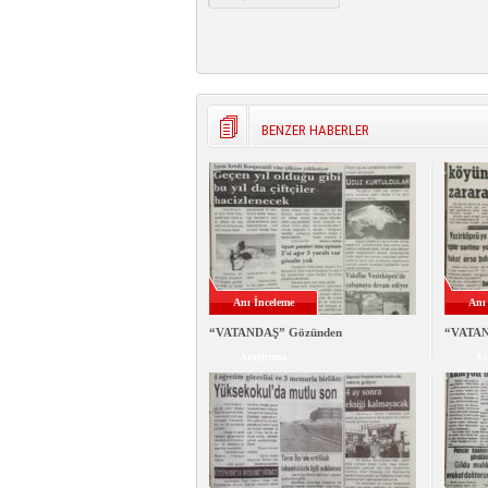
BENZER HABERLER
Anı İnceleme
Anı
“VATANDAŞ” Gözünden
“VATAN
Araştırma
Ar