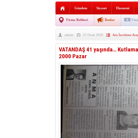
Sabır ve zarafetin sanatı fi
Gündem
Siyaset
Ekonomi
taşınıyor
Vezirköprü’de iki ayrı yan
Firma Rehberi
İlanlar
Fina
Hafif ticari araç takla attı!
admin
22 Ocak 2020
Anı İnceleme Ara
“Yaz Seninle Güzel” doğa
VATANDAŞ 41 yaşında… Kutlamaya
2000 Pazar