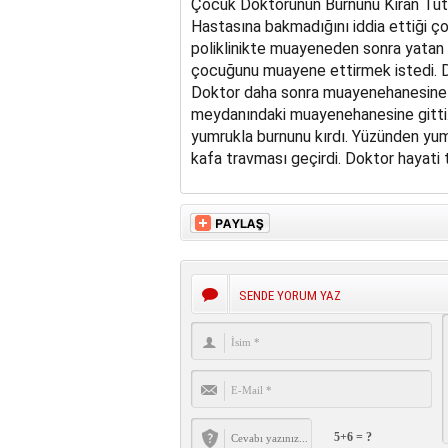
Çocuk Doktorunun Burnunu Kıran Tut
Hastasına bakmadığını iddia ettiği ço
poliklinikte muayeneden sonra yatan 
çocuğunu muayene ettirmek istedi. Dr.
Doktor daha sonra muayenehanesine gi
meydanındaki muayenehanesine gitti. 
yumrukla burnunu kırdı. Yüzünden yumr
kafa travması geçirdi. Doktor hayati t
SENDE YORUM YAZ
5+6 = ?