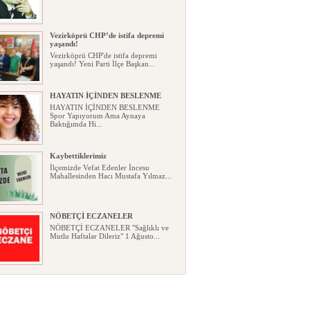
Vezirköprü CHP’de istifa depremi
yaşandı!
Vezirköprü CHP'de istifa depremi
yaşandı! Yeni Parti İlçe Başkan...
HAYATIN İÇİNDEN BESLENME
HAYATIN İÇİNDEN BESLENME
Spor Yapıyorum Ama Aynaya
Baktığımda Hi...
Kaybettiklerimiz
İlçemizde Vefat Edenler İncesu
Mahallesinden Hacı Mustafa Yılmaz...
NÖBETÇİ ECZANELER
NÖBETÇİ ECZANELER "Sağlıklı ve
Mutlu Haftalar Dileriz" 1 Ağusto...
Okullarda yeni dönem: Yönetmelik
kapsamlı şekilde değişti
Okullarda yeni dönem: Yönetmelik
kapsamlı şekilde değişti Resmî ...