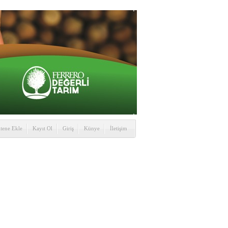
itene Ekle
Kayıt Ol
Giriş
Künye
İletişim