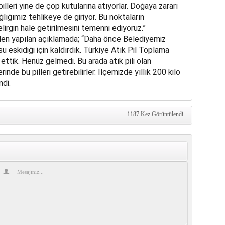
illeri yine de çöp kutularına atıyorlar. Doğaya zararı
ığımız tehlikeye de giriyor. Bu noktaların
lirgin hale getirilmesini temenni ediyoruz.”
e’den yapılan açıklamada; “Daha önce Belediyemiz
u eskidiği için kaldırdık. Türkiye Atık Pil Toplama
ettik. Henüz gelmedi. Bu arada atık pili olan
nde bu pilleri getirebilirler. İlçemizde yıllık 200 kilo
ndi.
1187 Kez Görüntülendi.