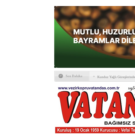
Son Dakika
Kunduz Yağlı Güreşlerind
Ankara & Vezirköprü Plat
Kaymakamına ‘hayırlı olsun
KAYBETTİKLERİMİZ
NÖBETÇİ ECZANELER
PTT Taşerona Geçiyor
Erhan Parlar vefat etti