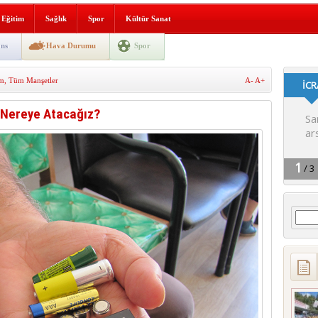
i yeni hizmet binası açıldı
Eğitim
Sağlık
Spor
Kültür Sanat
SLENME
ns
Hava Durumu
Spor
m
,
Tüm Manşetler
A-
A+
depremi yaşandı!
i Nereye Atacağız?
Arama