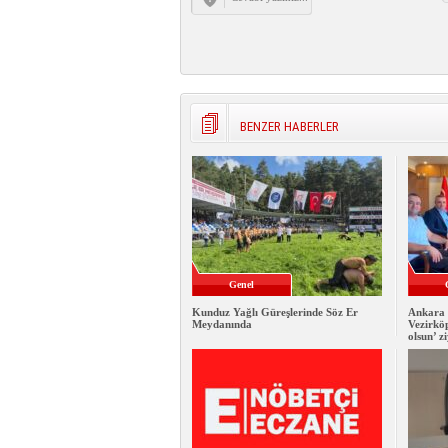
BENZER HABERLER
Genel
Kunduz Yağlı Güreşlerinde Söz Er
Ankara 
Meydanında
Vezirkö
olsun’ z