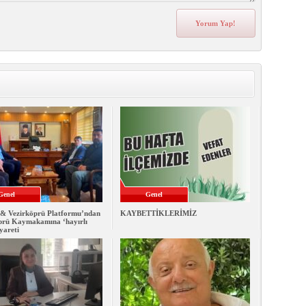
Genel
Genel
& Vezirköprü Platformu’ndan
KAYBETTİKLERİMİZ
prü Kaymakamına ‘hayırlı
iyareti