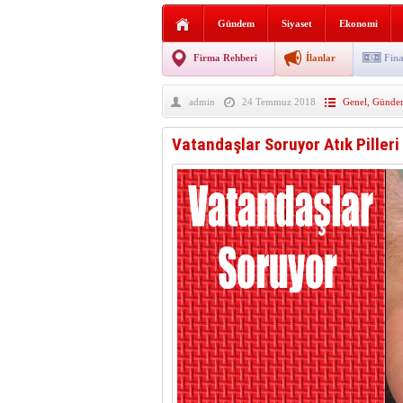
AGD Vezirköprü Temsilciliğ
Gündem
Siyaset
Ekonomi
HAYATIN İÇİNDEN BE
Firma Rehberi
İlanlar
Fina
BANA GÖRE
admin
24 Temmuz 2018
Genel
,
Günde
Vezirköprü CHP’de istifa 
Vatandaşlar Soruyor Atık Piller