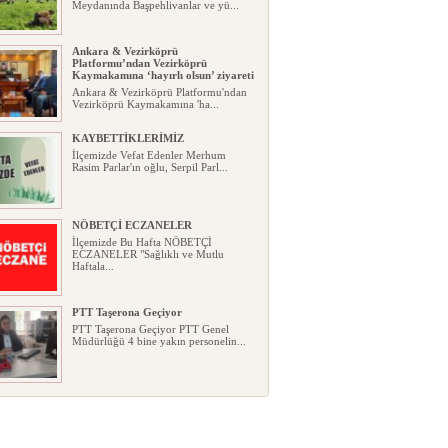
Meydanında Başpehlivanlar ve yü...
Ankara & Vezirköprü
Platformu’ndan Vezirköprü
Kaymakamına ‘hayırlı olsun’ ziyareti
Ankara & Vezirköprü Platformu'ndan
Vezirköprü Kaymakamına 'ha...
KAYBETTİKLERİMİZ
İlçemizde Vefat Edenler Merhum
Rasim Parlar'ın oğlu, Serpil Parl...
NÖBETÇİ ECZANELER
İlçemizde Bu Hafta NÖBETÇİ
ECZANELER "Sağlıklı ve Mutlu
Haftala...
PTT Taşerona Geçiyor
PTT Taşerona Geçiyor PTT Genel
Müdürlüğü 4 bine yakın personelin...
Erhan Parlar vefat etti
Erhan Parlar vefat etti Samsun'da
ikamet eden Vezirköprülü eski ...