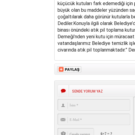
küçücük kutuları fark edemediği için p
büyük olan bu maddeler yüzünden sağl
çoğaltılarak daha görünür kutularla be
Dediler.Konuyla ilgili olarak Belediy
binası önündeki atık pil toplama kutus
Derneği’nden yeni kutu için müracaat 
vatandaşlarımız Belediye temizlik işleri
civarında atık pil toplanmaktadır.” De
SENDE YORUM YAZ
6+7 = ?