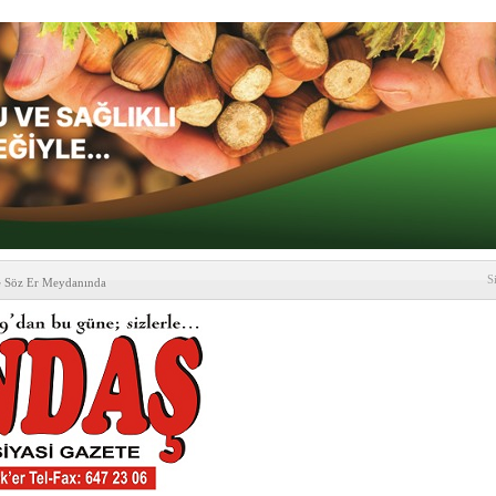
S
e Söz Er Meydanında
formu’ndan Vezirköprü
’ ziyareti