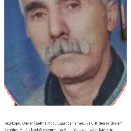
Vezirköprü Orman İşletme Müdürlüğü’nden emekli ve CHP’den bir dönem
Belediye Meclis Üyeliği yapmış olan Vehbi Yılmaz hayatını kaybetti.