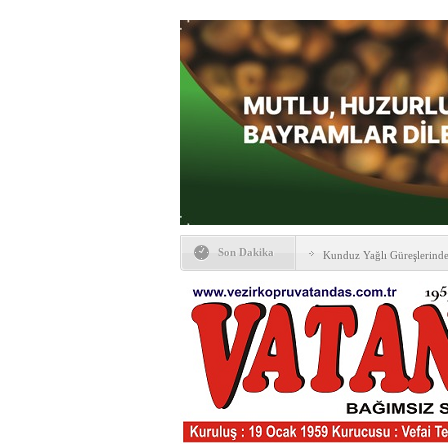
Son Dakika
Kunduz Yağlı Güreşlerind
Ankara & Vezirköprü Plat
Kaymakamına ‘hayırlı olsun
KAYBETTİKLERİMİZ
NÖBETÇİ ECZANELER
PTT Taşerona Geçiyor
Erhan Parlar vefat etti