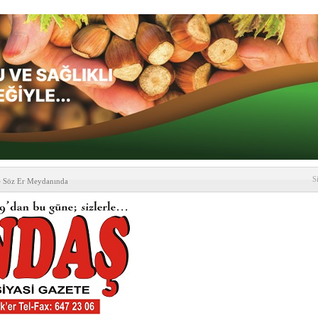
S
e Söz Er Meydanında
formu’ndan Vezirköprü
’ ziyareti