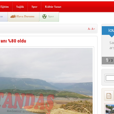
i yeni hizmet binası açıldı
Eğitim
Sağlık
Spor
Kültür Sanat
SLENME
ns
Hava Durumu
Spor
A-
A+
depremi yaşandı!
ranı %80 oldu
Arama