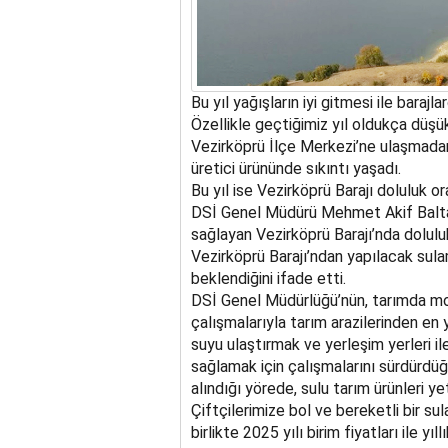
Bu yıl yağışların iyi gitmesi ile barajl
Özellikle geçtiğimiz yıl oldukça düş
Vezirköprü İlçe Merkezi’ne ulaşmadan
üretici ürününde sıkıntı yaşadı.
Bu yıl ise Vezirköprü Barajı doluluk ora
DSİ Genel Müdürü Mehmet Akif Balta,
sağlayan Vezirköprü Barajı’nda dolulu
Vezirköprü Barajı’ndan yapılacak sul
beklendiğini ifade etti.
DSİ Genel Müdürlüğü’nün, tarımda mo
çalışmalarıyla tarım arazilerinden en 
suyu ulaştırmak ve yerleşim yerleri ile
sağlamak için çalışmalarını sürdürdü
alındığı yörede, sulu tarım ürünleri yet
Çiftçilerimize bol ve bereketli bir su
birlikte 2025 yılı birim fiyatları ile yı