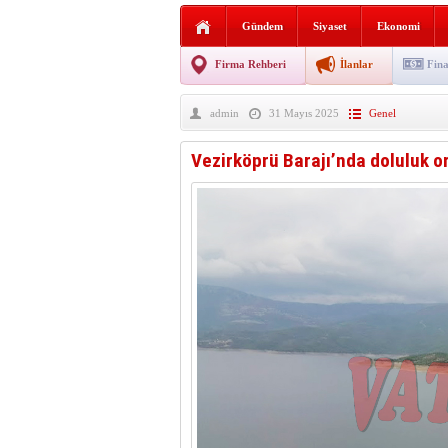
AGD Vezirköprü Temsilciliğ
Gündem
Siyaset
Ekonomi
HAYATIN İÇİNDEN BE
Firma Rehberi
İlanlar
Fina
BANA GÖRE
admin
31 Mayıs 2025
Genel
Vezirköprü CHP’de istifa 
Vezirköprü Barajı’nda doluluk o