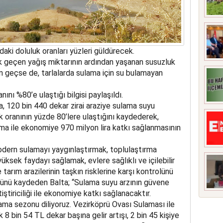
ardaki doluluk oranları yüzleri güldürecek.
ük geçen yağış miktarının ardından yaşanan susuzluk
 geçse de, tarlalarda sulama için su bulamayan
nını %80’e ulaştığı bilgisi paylaşıldı.
 120 bin 440 dekar zirai araziye sulama suyu
k oranının yüzde 80’lere ulaştığını kaydederek,
ama ile ekonomiye 970 milyon lira katkı sağlanmasının
dern sulamayı yaygınlaştırmak, toplulaştırma
yüksek faydayı sağlamak, evlere sağlıklı ve içilebilir
 tarım arazilerinin taşkın risklerine karşı kontrolünü
ğünü kaydeden Balta; “Sulama suyu arzının güvene
iştiriciliği ile ekonomiye katkı sağlanacaktır.
lama sezonu diliyoruz. Vezirköprü Ovası Sulaması ile
llık 8 bin 54 TL dekar başına gelir artışı, 2 bin 45 kişiye