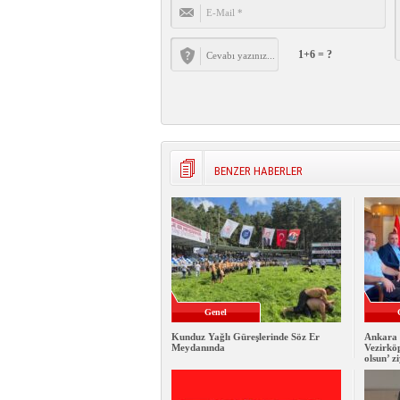
1+6 = ?
BENZER HABERLER
Genel
Kunduz Yağlı Güreşlerinde Söz Er
Ankara 
Meydanında
Vezirkö
olsun’ z