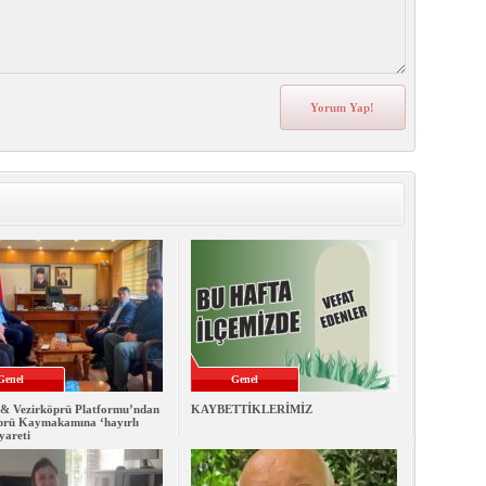
Genel
Genel
& Vezirköprü Platformu’ndan
KAYBETTİKLERİMİZ
prü Kaymakamına ‘hayırlı
iyareti