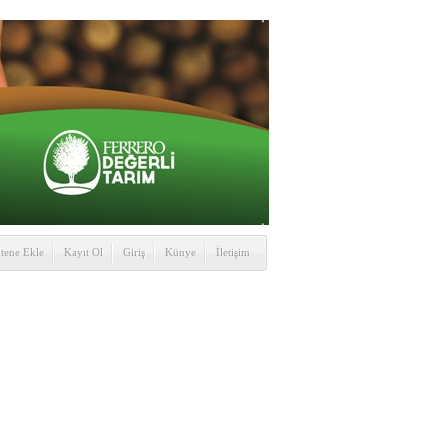
itene Ekle
Kayıt Ol
Giriş
Künye
İletişim