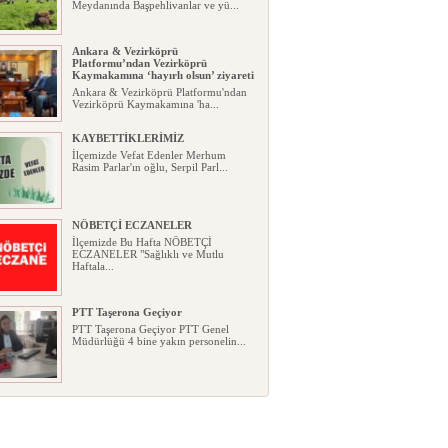
Meydanında Başpehlivanlar ve yü...
Ankara & Vezirköprü
Platformu’ndan Vezirköprü
Kaymakamına ‘hayırlı olsun’ ziyareti
Ankara & Vezirköprü Platformu'ndan
Vezirköprü Kaymakamına 'ha...
KAYBETTİKLERİMİZ
İlçemizde Vefat Edenler Merhum
Rasim Parlar'ın oğlu, Serpil Parl...
NÖBETÇİ ECZANELER
İlçemizde Bu Hafta NÖBETÇİ
ECZANELER "Sağlıklı ve Mutlu
Haftala...
PTT Taşerona Geçiyor
PTT Taşerona Geçiyor PTT Genel
Müdürlüğü 4 bine yakın personelin...
Erhan Parlar vefat etti
Erhan Parlar vefat etti Samsun'da
ikamet eden Vezirköprülü eski ...