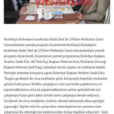
Vezirköprü Belediyesi tarafından Butik Otel’de 19 Ekim Muhtarlar Günü
münasebetiyle yemek programı düzenlendi.Vezirköprü Belediyesi
tarafından Butik Otel’de 19 Ekim Muhtarlar Günü münasebetiyle yemek
programı düzenlendi. Düzenlenen yemek programına; Belediye Başkanı
İbrahim Sadık Edis, AK Parti İlçe Başkanı Mehmet Kurt, Muhtarlar Derneği
Başkanı Mehmet Şerif Kaşçı, belediye meclis üyeleri ve muhtarlar katıldı.
Yemeğin ardından konuşma yapan Belediye Başkanı İbrahim Sadık Edis;
“Bugün gecikmeli de olsa muhtarlar günü dolayısıyla hepinizin muhtarlar
gününü kutluyoruz. Birlikte çalıştığımız süre içerisinde yaptıklarımız ve
yapamadıklarımız olsa da yapamadıklarımızı yerine getirebilmek için
çalışmaya Pazar günü dahil olmak üzere çalışmaya devam ediyoruz.
Gecikmeli de olsa verdiğimiz sözlerin altında kalmamak adına gereğini
yapacağız. Yapılan tüm bu çalışmalar vatandaşlarımızın yararına olan
çalışmalar. Bu etkinliğimize katılımınızdan dolayı teşekkür ediyorum.” dedi.