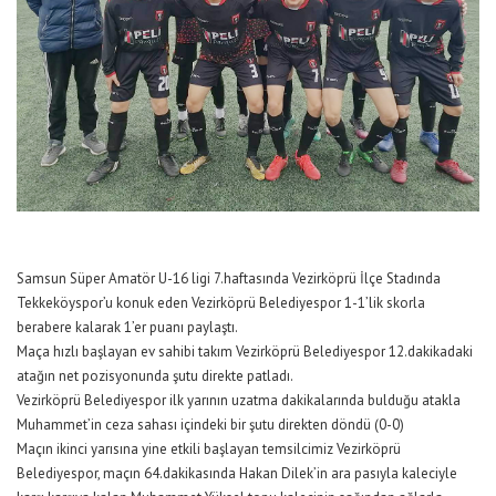
Samsun Süper Amatör U-16 ligi 7.haftasında Vezirköprü İlçe Stadında
Tekkeköyspor’u konuk eden Vezirköprü Belediyespor 1-1’lik skorla
berabere kalarak 1’er puanı paylaştı.
Maça hızlı başlayan ev sahibi takım Vezirköprü Belediyespor 12.dakikadaki
atağın net pozisyonunda şutu direkte patladı.
Vezirköprü Belediyespor ilk yarının uzatma dakikalarında bulduğu atakla
Muhammet’in ceza sahası içindeki bir şutu direkten döndü (0-0)
Maçın ikinci yarısına yine etkili başlayan temsilcimiz Vezirköprü
Belediyespor, maçın 64.dakikasında Hakan Dilek’in ara pasıyla kaleciyle