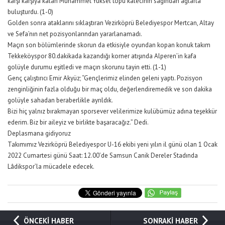
karşı karşıya kalan Muhammet Yüksel topu kalecinin sağından ağlarla
buluşturdu. (1-0)
Golden sonra ataklarını sıklaştıran Vezirköprü Belediyespor Mertcan, Altay
ve Sefa’nın net pozisyonlarından yararlanamadı.
Maçın son bölümlerinde skorun da etkisiyle oyundan kopan konuk takım
Tekkeköyspor 80.dakikada kazandığı korner atışında Alperen’in kafa
golüyle durumu eşitledi ve maçın skorunu tayin etti. (1-1)
Genç çalıştırıcı Emir Akyüz; “Gençlerimiz elinden geleni yaptı. Pozisyon
zenginliğinin fazla olduğu bir maç oldu, değerlendiremedik ve son dakika
golüyle sahadan beraberlikle ayrıldık.
Bizi hiç yalnız bırakmayan sporsever velilerimize kulübümüz adına teşekkür
ederim. Biz bir aileyiz ve birlikte başaracağız.” Dedi.
Deplasmana gidiyoruz
Takımımız Vezirköprü Belediyespor U-16 ekibi yeni yılın il günü olan 1 Ocak
2022 Cumartesi günü Saat: 12.00’de Samsun Canik Dereler Stadında
Lâdikspor’la mücadele edecek.
ÖNCEKİ HABER
SONRAKİ HABER