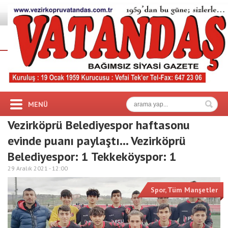
MENÜ
Vezirköprü Belediyespor haftasonu
evinde puanı paylaştı… Vezirköprü
Belediyespor: 1 Tekkeköyspor: 1
29 Aralık 2021 -
12:00
Spor
,
Tüm Manşetler