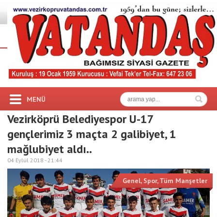
MENÜ
Vezirköprü Belediyespor U-17
gençlerimiz 3 maçta 2 galibiyet, 1
mağlubiyet aldı..
04 Eylül 2018 -
21:44
Genel
,
Spor
,
Tüm Manşetler