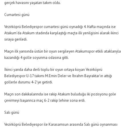
gerçek havasını yaşatan takım oldu.
Cumartesi günü
Vezirköprü Belediyespor cumartesi günü oynadığı 4. Hafta maçında ise
Atakum’da Atakum stadında karşılaştığı maçta ilk yenilgisini alarak ikinci
sıraya geriledi.
Maçın ilk yarısında üstün bir oyun sergileyen Atakumspor etkili ataklarıyla
kazandığı 4 golle soyunma odasına gitti.
İkinci yarıda daha derli toplu bir oyun ortaya koyan Vezirköprü
Belediyespor U-17 takımı M.Emin Deler ve İbrahm Bayraktar’ın attığı
gollerle durumu 4-2’ye getirdi.
Maçın son dakikalarında ise rakip Atakum buluduğu iki pozisyonu gole
çevirmeyi başarınca maç 6-2 rakip lehine sona erdi.
Salı günü
Vezirköprü Belediyespor ile Karasamsun arasında Salı günü oynanması