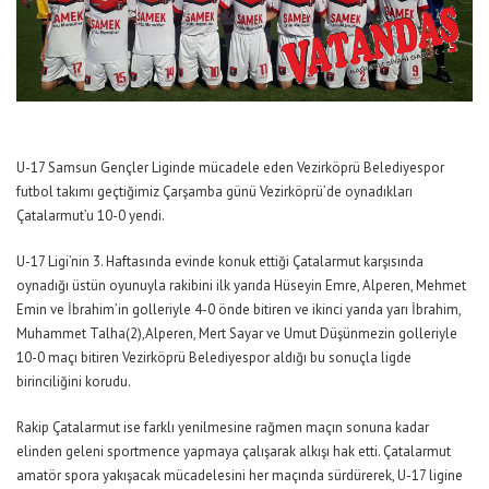
U-17 Samsun Gençler Liginde mücadele eden Vezirköprü Belediyespor
futbol takımı geçtiğimiz Çarşamba günü Vezirköprü’de oynadıkları
Çatalarmut’u 10-0 yendi.
U-17 Ligi’nin 3. Haftasında evinde konuk ettiği Çatalarmut karşısında
oynadığı üstün oyunuyla rakibini ilk yarıda Hüseyin Emre, Alperen, Mehmet
Emin ve İbrahim’in golleriyle 4-0 önde bitiren ve ikinci yarıda yarı İbrahim,
Muhammet Talha(2),Alperen, Mert Sayar ve Umut Düşünmezin golleriyle
10-0 maçı bitiren Vezirköprü Belediyespor aldığı bu sonuçla ligde
birinciliğini korudu.
Rakip Çatalarmut ise farklı yenilmesine rağmen maçın sonuna kadar
elinden geleni sportmence yapmaya çalışarak alkışı hak etti. Çatalarmut
amatör spora yakışacak mücadelesini her maçında sürdürerek, U-17 ligine