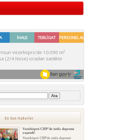
:
BANA GÖRE
Göktan TEK’ER Turizmin önü
açılmalıdır Yaşanan gelişmeler göste...
En Son Haberler
Vezirköprü CHP’de istifa depremi
yaşandı!
Vezirköprü CHP'de istifa depremi