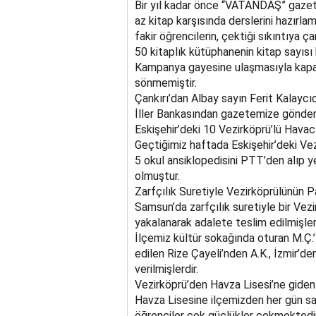
Bir yıl kadar önce “VATANDAŞ” gazet
az kitap karşısında derslerini hazırl
fakir öğrencilerin, çektiği sıkıntıya 
50 kitaplık kütüphanenin kitap sayısı 
Kampanya gayesine ulaşmasıyla kapatı
sönmemiştir.
Çankırı’dan Albay sayın Ferit Kalaycı
İller Bankasından gazetemize gönderil
Eskişehir’deki 10 Vezirköprü’lü Havac
Geçtiğimiz haftada Eskişehir’deki Ve
5 okul ansiklopedisini PTT’den alıp ye
olmuştur.
Zarfçılık Suretiyle Vezirköprülünün P
Samsun’da zarfçılık suretiyle bir Vezi
yakalanarak adalete teslim edilmişlerd
İlçemiz kültür sokağında oturan M.Ç.’ın
edilen Rize Çayeli’nden A.K., İzmir’de
verilmişlerdir.
Vezirköprü’den Havza Lisesi’ne giden
Havza Lisesine ilçemizden her gün s
öğrenciler çok güçlükler çekmektedir