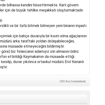
erde bilhassa kendini hissettirmekte. Karlı gövem
iler için de büyük tehlike meşakkati oluşturmaktadır.
dı
likli ve bir türlü bitmek bilmeyen yeni binanın inşaatı
çirmek için bahçe duvarıyla bir kısım elma ağaçlarının
 müdürü arka taraftaki yoldan dolaşabileceğini,
asına müsaade etmeyeceğini bildirmiştir.
göre) biz felancanın adamıyız izin almasını biliriz.
fon ettirildiği Kaymakamın da müsaade ettiği
r kesilip, duvar yıkılınca ortaokul müdürü Erol Kenanlı
ıştır.
1501 Kez Görüntülendi.