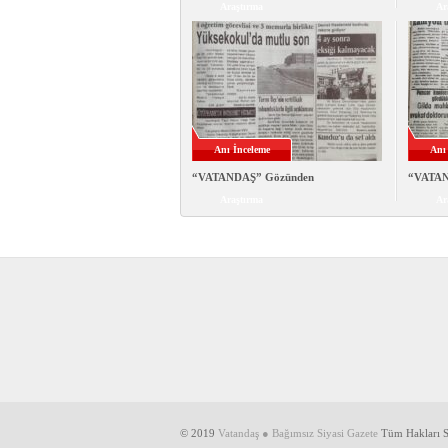
Araştırma
Ar
Anı İnceleme
Anı
“VATANDAŞ” Gözünden
“VATAN
Araştırma
Ar
© 2019
Vatandaş ● Bağımsız Siyasi Gazete
Tüm Hakları Sa