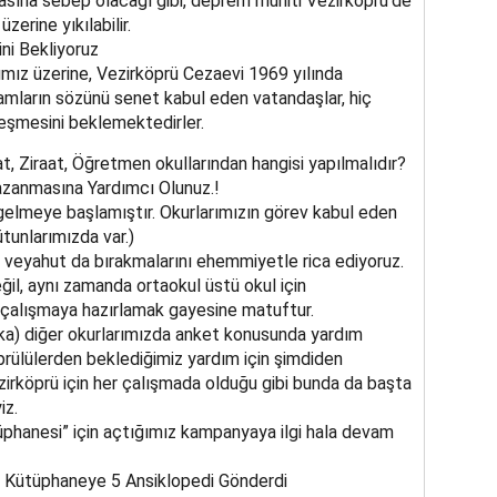
sına sebep olacağı gibi, deprem muhiti Vezirköprü’de
erine yıkılabilir.
ni Bekliyoruz
ımız üzerine, Vezirköprü Cezaevi 1969 yılında
kamların sözünü senet kabul eden vatandaşlar, hiç
kleşmesini beklemektedirler.
t, Ziraat, Öğretmen okullarından hangisi yapılmalıdır?
azanmasına Yardımcı Olunuz.!
elmeye başlamıştır. Okurlarımızın görev kabul eden
tunlarımızda var.)
ı veyahut da bırakmalarını ehemmiyetle rica ediyoruz.
il, aynı zamanda ortaokul üstü okul için
 çalışmaya hazırlamak gayesine matuftur.
ka) diğer okurlarımızda anket konusunda yardım
rülülerden beklediğimiz yardım için şimdiden
zirköprü için her çalışmada olduğu gibi bunda da başta
iz.
phanesi” için açtığımız kampanyaya ilgi hala devam
cı Kütüphaneye 5 Ansiklopedi Gönderdi