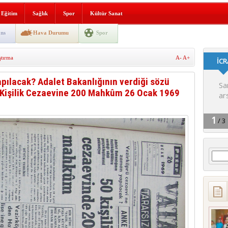
gın korkuttu
Eğitim
Sağlık
Spor
Kültür Sanat
 2’si Çocuk 5 Yaralı
ns
Hava Durumu
Spor
 yürüyüşü
ştırma
A-
A+
pılacak? Adalet Bakanlığının verdiği sözü
0 Kişilik Cezaevine 200 Mahkûm 26 Ocak 1969
Arama