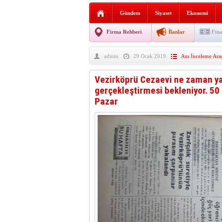
Vezirköprü’de iki ayrı yan
Gündem
Siyaset
Ekonomi
Hafif ticari araç takla attı!
Firma Rehberi
İlanlar
Fina
“Yaz Seninle Güzel” doğa
admin
29 Ocak 2019
Anı İnceleme Ara
Vezirköprü Cezaevi ne zaman ya
gerçekleştirmesi bekleniyor. 5
Pazar