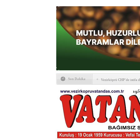
BANA GÖRE
Son Dakika
Vezirköprü CHP’de istifa 
HAYATIN İÇİNDEN BE
Kaybettiklerimiz
NÖBETÇİ ECZANELER
Okullarda yeni dönem: Yön
değişti
Sabır ve zarafetin sanatı fi
taşınıyor