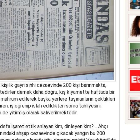
şilik gayri sıhhi cezaevinde 200 kişi barınmakta,
edirler demek daha doğru, kış kıyamette haftada bir
 mahrum edilerek başka yerlere taşınanların çektikleri
en, iş öğrenip islah edildikten sonra tahliyesini,
ni de yitirmiş olarak salıverilmektedir.
defa işaret ettik anlayan kim, dinleyen kim?… Ahçı
anındaki ahşap cezaevinde çıkacak yangın bu 200