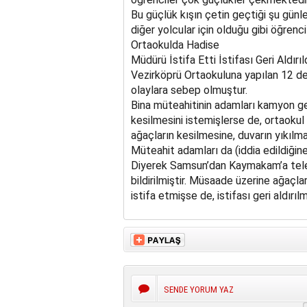
Bu güçlük kışın çetin geçtiği şu günl
diğer yolcular için olduğu gibi öğrenc
Ortaokulda Hadise
Müdürü İstifa Etti İstifası Geri Aldırıl
Vezirköprü Ortaokuluna yapılan 12 ders
olaylara sebep olmuştur.
Bina müteahitinin adamları kamyon ge
kesilmesini istemişlerse de, ortaokul
ağaçların kesilmesine, duvarın yıkılm
Müteahit adamları da (iddia edildiğine 
Diyerek Samsun’dan Kaymakam’a tele
bildirilmiştir. Müsaade üzerine ağaçla
istifa etmişse de, istifası geri aldırılm
SENDE YORUM YAZ