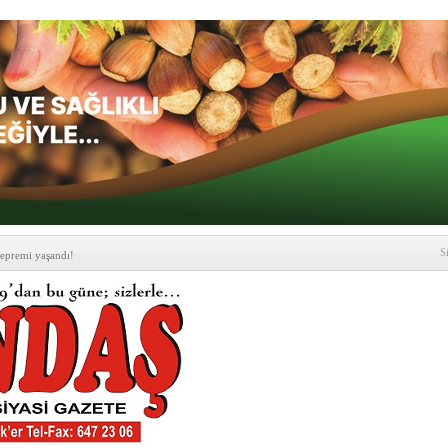
S
depremi yaşandı!
SLENME
etmelik kapsamlı şekilde
lografi, gençlerle geleceğe