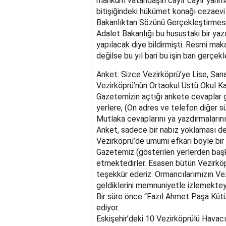
mahkum vatandaşın cayır cayır yanma
bitişiğindeki hükümet konağı cezaevi üz
Bakanlıktan Sözünü Gerçekleştirmesi
Adalet Bakanlığı bu husustaki bir yaz
yapılacak diye bildirmişti. Resmi ma
değilse bu yıl bari bu işin bari gerçe
Anket: Sizce Vezirköprü’ye Lise, Sana
Vezirköprü’nün Ortaokul Üstü Okul K
Gazetemizin açtığı ankete cevaplar g
yerlere, (On adres ve telefon diğer sü
Mutlaka cevaplarını ya yazdırmaların
Anket, sadece bir nabız yoklaması değ
Vezirköprü’de umumi efkarı böyle bir
Gazetemiz (gösterilen yerlerden baş
etmektedirler. Esasen bütün Vezirköp
teşekkür ederiz. Ormancılarımızın Ve
geldiklerini memnuniyetle izlemektey
Bir süre önce “Fazıl Ahmet Paşa Kütü
ediyor.
Eskişehir’deki 10 Vezirköprülü Hava