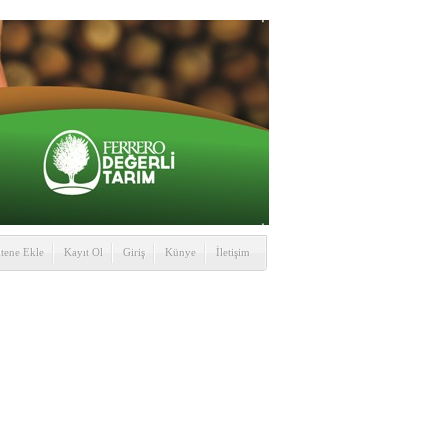
itene Ekle
Kayıt Ol
Giriş
Künye
İletişim