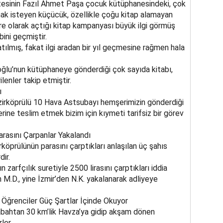
esinin Fazıl Ahmet Paşa çocuk kütüphanesindeki, çok
amak isteyen küçücük, özellikle çoğu kitap alamayan
çare olarak açtığı kitap kampanyası büyük ilgi görmüş
bini geçmiştir.
lmış, fakat ilgi aradan bir yıl geçmesine rağmen hala
oğlu’nun kütüphaneye gönderdiği çok sayıda kitabı,
enler takip etmiştir.
ı
zirköprülü 10 Hava Astsubayı hemşerimizin gönderdiği
rine teslim etmek bizim için kıymeti tarifsiz bir görev
arasını Çarpanlar Yakalandı
rköprülünün parasını çarptıkları anlaşılan üç şahıs
ir.
 zarfçılık suretiyle 2500 lirasını çarptıkları iddia
n M.D., yine İzmir’den N.K. yakalanarak adliyeye
 Öğrenciler Güç Şartlar İçinde Okuyor
abahtan 30 km’lik Havza’ya gidip akşam dönen
ler.