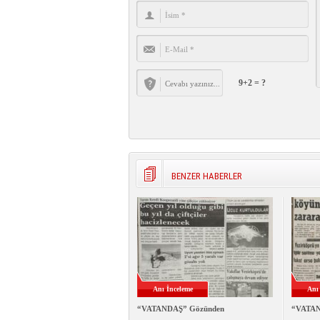
9+2 = ?
BENZER HABERLER
Anı İnceleme
Anı
“VATANDAŞ” Gözünden
“VATAN