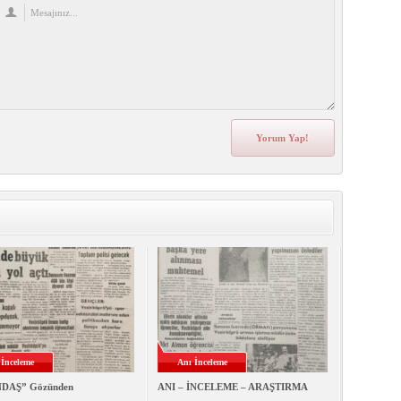
 İnceleme
Anı İnceleme
DAŞ” Gözünden
ANI – İNCELEME – ARAŞTIRMA