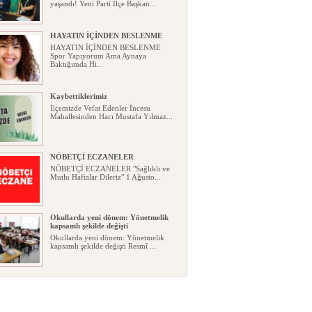
yaşandı! Yeni Parti İlçe Başkan...
HAYATIN İÇİNDEN BESLENME
HAYATIN İÇİNDEN BESLENME
Spor Yapıyorum Ama Aynaya
Baktığımda Hi...
Kaybettiklerimiz
İlçemizde Vefat Edenler İncesu
Mahallesinden Hacı Mustafa Yılmaz...
NÖBETÇİ ECZANELER
NÖBETÇİ ECZANELER "Sağlıklı ve
Mutlu Haftalar Dileriz" 1 Ağusto...
Okullarda yeni dönem: Yönetmelik
kapsamlı şekilde değişti
Okullarda yeni dönem: Yönetmelik
kapsamlı şekilde değişti Resmî ...
Sabır ve zarafetin sanatı filografi,
gençlerle geleceğe taşınıyor
Sabır ve zarafetin sanatı filografi,
gençlerle geleceğe taşınıyor...