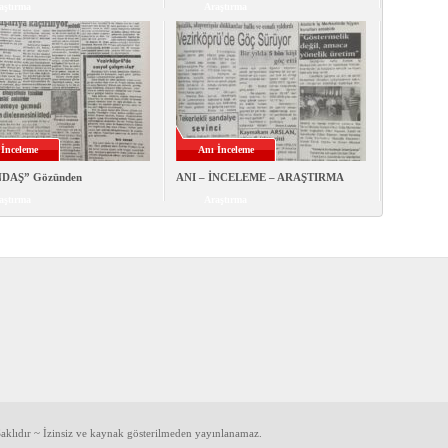
aştırma
Araştırma
 İnceleme
Anı İnceleme
DAŞ” Gözünden
ANI – İNCELEME – ARAŞTIRMA
aştırma
Araştırma
klıdır ~ İzinsiz ve kaynak gösterilmeden yayınlanamaz.