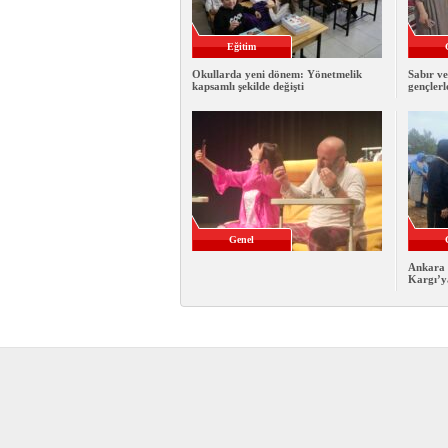
Eğitim
Okullarda yeni dönem: Yönetmelik
Sabır ve
kapsamlı şekilde değişti
gençlerl
Genel
Ankara 
Kargı’ya