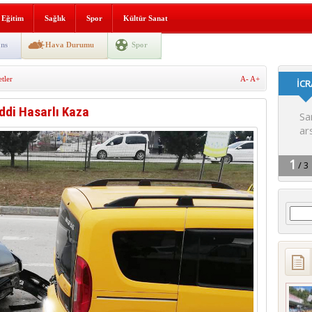
i yeni hizmet binası açıldı
Eğitim
Sağlık
Spor
Kültür Sanat
SLENME
ns
Hava Durumu
Spor
tler
A-
A+
depremi yaşandı!
di Hasarlı Kaza
Arama