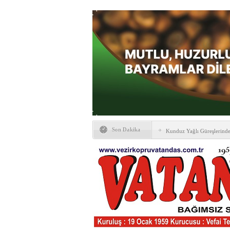
Son Dakika
Kunduz Yağlı Güreşlerind
Ankara & Vezirköprü Plat
Kaymakamına ‘hayırlı olsun
KAYBETTİKLERİMİZ
NÖBETÇİ ECZANELER
PTT Taşerona Geçiyor
Erhan Parlar vefat etti