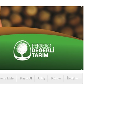
itene Ekle
Kayıt Ol
Giriş
Künye
İletişim