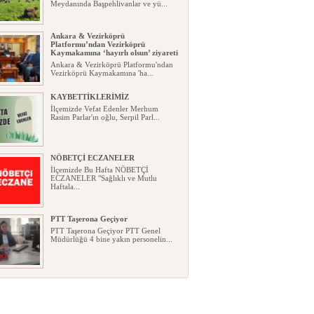
Meydanında Başpehlivanlar ve yü...
Ankara & Vezirköprü
Platformu’ndan Vezirköprü
Kaymakamına ‘hayırlı olsun’ ziyareti
Ankara & Vezirköprü Platformu'ndan
Vezirköprü Kaymakamına 'ha...
KAYBETTİKLERİMİZ
İlçemizde Vefat Edenler Merhum
Rasim Parlar'ın oğlu, Serpil Parl...
NÖBETÇİ ECZANELER
İlçemizde Bu Hafta NÖBETÇİ
ECZANELER "Sağlıklı ve Mutlu
Haftala...
PTT Taşerona Geçiyor
PTT Taşerona Geçiyor PTT Genel
Müdürlüğü 4 bine yakın personelin...
Erhan Parlar vefat etti
Erhan Parlar vefat etti Samsun'da
ikamet eden Vezirköprülü eski ...