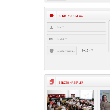
SENDE YORUM YAZ
9+10 = ?
BENZER HABERLER