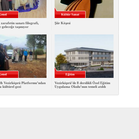
Genel
Kültür Sanat
 zarafetin sanatı filografi,
Şiir Köşesi
e geleceğe taşınıyor
Genel
Eğitim
& Vezirköprü Platformu’ndan
Vezirköprü’de 8 derslikli Özel Eğitim
 kültürel gezi
Uygulama Okulu’nun temeli atıldı