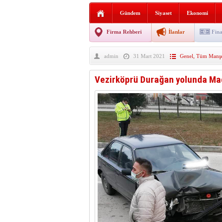
AGD Vezirköprü Temsilciliğ
Gündem
Siyaset
Ekonomi
HAYATIN İÇİNDEN BE
Firma Rehberi
İlanlar
Fina
BANA GÖRE
admin
31 Mart 2021
Genel
,
Tüm Manşe
Vezirköprü CHP’de istifa 
Vezirköprü Durağan yolunda Mad