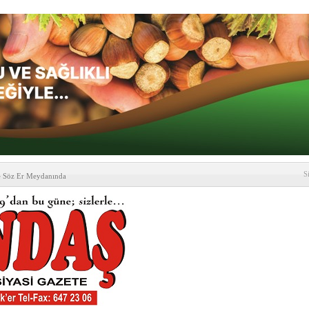
S
e Söz Er Meydanında
formu’ndan Vezirköprü
’ ziyareti