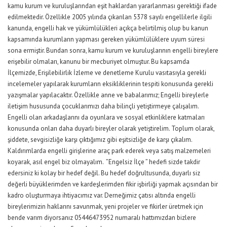
kamu kurum ve kuruluşlarından eşit haklardan yararlanması gerektiği ifade
edilmektedir. Özellikle 2005 yılında çıkarılan 5378 sayılı engellilerle ilgili
kanunda, engelli hak ve yükümlülükleri açıkça belirtilmiş olup bu kanun
kapsamında kurumların yapması gereken yükümlülüklere uyum süresi
sona ermiştir. Bundan sonra, kamu kurum ve kuruluşlarının engelli bireylere
erişebilir olmaları, kanunu bir mecburiyet olmuştur. Bu kapsamda
İlçemizde, Erişilebilirlik İzleme ve denetleme Kurulu vasıtasıyla gerekli
incelemeler yapılarak kurumların eksikliklerinin tespiti konusunda gerekli
yazışmalar yapılacaktır. Özellikle anne ve babalarımız; Engelli bireylerle
iletişim hususunda çocuklarımızı daha bilinçli yetiştirmeye çalışalım.
Engelli olan arkadaşlarını da oyunlara ve sosyal etkinliklere katmaları
konusunda onları daha duyarlı bireyler olarak yetiştirelim. Toplum olarak,
şiddete, sevgisizliğe karşı çıktığımız gibi eşitsizliğe de karşı çıkalım.
Kaldırımlarda engelli girişlerine araç park ederek veya satış malzemeleri
koyarak, asıl engel biz olmayalım. ”Engelsiz İlçe ” hedefi sizde takdir
edersiniz ki kolay bir hedef değil. Bu hedef doğrultusunda, duyarlı siz
değerli büyüklerimden ve kardeşlerimden fikir işbirliği yapmak açısından bir
kadro oluşturmaya ihtiyacımız var. Derneğimiz çatısı altında engelli
bireylerimizin haklarını savunmak, yeni projeler ve fikirler üretmek için
bende varım diyorsanız 05446473952 numaralı hattımızdan bizlere