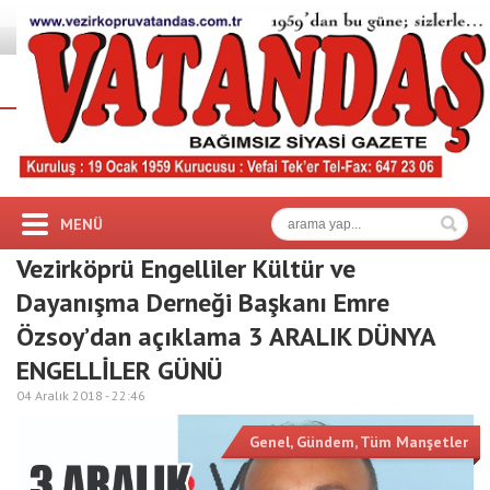
MENÜ
Vezirköprü Engelliler Kültür ve
Dayanışma Derneği Başkanı Emre
Özsoy’dan açıklama 3 ARALIK DÜNYA
ENGELLİLER GÜNÜ
04 Aralık 2018 -
22:46
Genel
,
Gündem
,
Tüm Manşetler