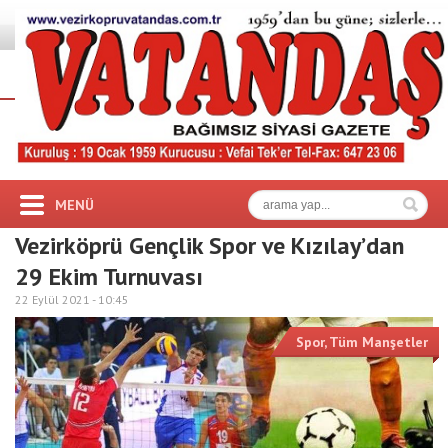
MENÜ
Vezirköprü Gençlik Spor ve Kızılay’dan
29 Ekim Turnuvası
22 Eylül 2021 -
10:45
Spor
,
Tüm Manşetler