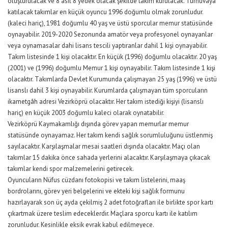
oluşturulacak ve 8 asil 8 yedek olacak şekilde takım kurulacak. Turnuvaya
katılacak takımlar en küçük oyuncu 1996 doğumlu olmak zorunludur.
(kaleci hariç), 1981 doğumlu 40 yaş ve üstü sporcular memur statüsünde
oynayabilir. 2019-2020 Sezonunda amatör veya profesyonel oynayanlar
veya oynamasalar dahi lisans tescili yaptıranlar dahil 1 kişi oynayabilir.
Takım listesinde 1 kişi olacaktır. En küçük (1996) doğumlu olacaktır. 20 yaş
(2001) ve (1996) doğumlu Memur 1 kişi oynayabilir. Takım listesinde 1 kişi
olacaktır. Takımlarda Devlet Kurumunda çalışmayan 25 yaş (1996) ve üstü
lisanslı dahil 3 kişi oynayabilir. Kurumlarda çalışmayan tüm sporcuların
ikametgâh adresi Vezirköprü olacaktır. Her takım istediği kişiyi (lisanslı
hariç) en küçük 2003 doğumlu kaleci olarak oynatabilir.
Vezirköprü Kaymakamlığı dışında görev yapan memurlar memur
statüsünde oynayamaz. Her takım kendi sağlık sorumluluğunu üstlenmiş
sayılacaktır. Karşılaşmalar mesai saatleri dışında olacaktır. Maçı olan
takımlar 15 dakika önce sahada yerlerini alacaktır. Karşılaşmaya çıkacak
takımlar kendi spor malzemelerini getirecek.
Oyuncuların Nüfus cüzdanı fotokopisi ve takım listelerini, maaş
bordrolarını, görev yeri belgelerini ve ekteki kişi sağlık formunu
hazırlayarak son üç ayda çekilmiş 2 adet fotoğrafları ile birlikte spor kartı
çıkartmak üzere teslim edeceklerdir. Maçlara sporcu kartı ile katılım
zorunludur. Kesinlikle eksik evrak kabul edilmeyece.