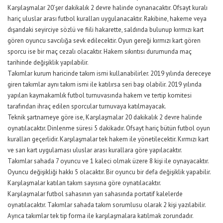
Karşılaşmalar 20’şer dakikalık 2 devre halinde oynanacaktır. Ofsayt kuralı
hariç uluslar arası futbol kuralları uygulanacaktır. Rakibine, hakeme veya
dışarıdaki seyirciye sözlü ve fiili hakarette, saldırıda bulunup kırmızı kart
gören oyuncu savcılığa sevk edilecektir. Oyun gereği kırmızı kart gören
sporcu ise bir maç cezalı olacaktır. Hakem sıkıntısı durumunda maç
tarihinde değişiklik yapılabilir.
Takımlar kurum haricinde takım ismi kullanabilirler. 2019 yılında dereceye
giren takımlar aynı takım ismi ile katılırsa seri başı olabilir. 2019 yılında
yapılan kaymakamlık futbol turnuvasında hakem ve tertip komitesi
tarafından ihraç edilen sporcular turnuvaya katılmayacak.
Teknik şartnameye göre ise, Karşılaşmalar 20 dakikalık 2 devre halinde
oynatılacaktır. Dinlenme süresi 5 dakikadır. Ofsayt hariç bütün futbol oyun
kuralları geçerlidir. Karşılaşmalar tek hakem ile yönetilecektir. Kırmızı kart
ve sarı kart uygulaması uluslar arası kurallara göre yapılacaktır.
Takımlar sahada 7 oyuncu ve 1 kaleci olmak üzere 8 kişi ile oynayacaktır.
Oyuncu değişikliği hakkı 5 olacaktır. Bir oyuncu bir defa değişiklik yapabilir.
Karşılaşmalar katılan takım sayısına göre oynatılacaktır.
Karşılaşmalar futbol sahasının yarı sahasında portatif kalelerde
oynatılacaktır. Takımlar sahada takım sorumlusu olarak 2 kişi yazılabilir.
Ayrıca takımlar tek tip forma ile karşılaşmalara katılmak zorundadır.