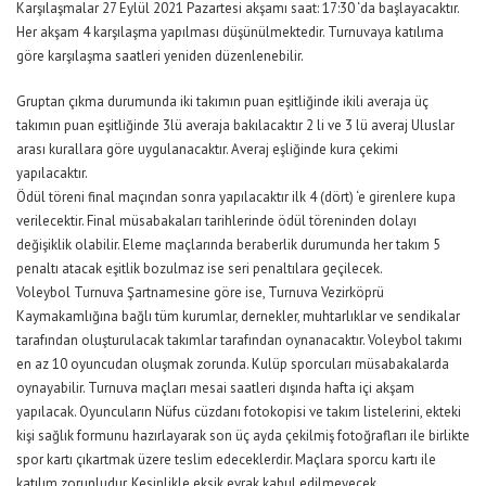
Karşılaşmalar 27 Eylül 2021 Pazartesi akşamı saat: 17:30 ‘da başlayacaktır.
Her akşam 4 karşılaşma yapılması düşünülmektedir. Turnuvaya katılıma
göre karşılaşma saatleri yeniden düzenlenebilir.
Gruptan çıkma durumunda iki takımın puan eşitliğinde ikili averaja üç
takımın puan eşitliğinde 3lü averaja bakılacaktır 2 li ve 3 lü averaj Uluslar
arası kurallara göre uygulanacaktır. Averaj eşliğinde kura çekimi
yapılacaktır.
Ödül töreni final maçından sonra yapılacaktır ilk 4 (dört) ‘e girenlere kupa
verilecektir. Final müsabakaları tarihlerinde ödül töreninden dolayı
değişiklik olabilir. Eleme maçlarında beraberlik durumunda her takım 5
penaltı atacak eşitlik bozulmaz ise seri penaltılara geçilecek.
Voleybol Turnuva Şartnamesine göre ise, Turnuva Vezirköprü
Kaymakamlığına bağlı tüm kurumlar, dernekler, muhtarlıklar ve sendikalar
tarafından oluşturulacak takımlar tarafından oynanacaktır. Voleybol takımı
en az 10 oyuncudan oluşmak zorunda. Kulüp sporcuları müsabakalarda
oynayabilir. Turnuva maçları mesai saatleri dışında hafta içi akşam
yapılacak. Oyuncuların Nüfus cüzdanı fotokopisi ve takım listelerini, ekteki
kişi sağlık formunu hazırlayarak son üç ayda çekilmiş fotoğrafları ile birlikte
spor kartı çıkartmak üzere teslim edeceklerdir. Maçlara sporcu kartı ile
katılım zorunludur. Kesinlikle eksik evrak kabul edilmeyecek.